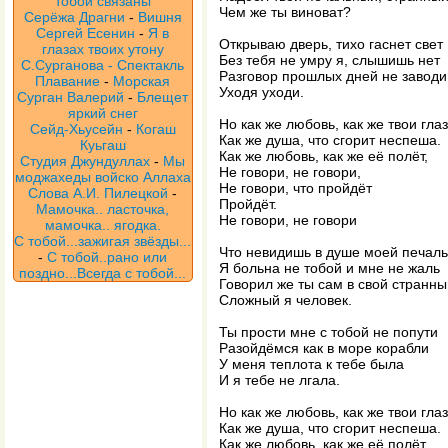
тобой связаны
Чем же ты виноват?
Серёжа Драгни
-
Вишня
Сергей Есенин
-
Я в
Открываю дверь, тихо гаснет свет
глазах твоих утону
Без тебя не умру я, слышишь нет
С.Сурганова - Спектакль
Разговор прошлых дней не заводи
Плавание
-
Морская
Уходя уходи.
Сурган Валерий
-
Блещет
яркий снег
Но как же любовь, как же твои глаз
Сейд-Хьусейн
-
Когаш
Как же душа, что сгорит неспеша.
Куьгаш
Как же любовь, как же её полёт,
Студия Джундуллах
-
Мы
Не говори, не говори,
моджахеды войско Аллаха
Не говори, что пройдёт
Слова А.И. Пилецкой
-
Пройдёт.
Мамочка.. ласточка,
Не говори, не говори
мамочка.. ягодка.
С тобой...зажигая звёзды...
Что невидишь в душе моей печаль
-
С тобой..рано или
Я больна не тобой и мне не жаль
поздно...Всегда с тобой...
Говорил же ты сам в свой странны
Сложный я человек.
Ты прости мне с тобой не попути
Разойдёмся как в море корабли
У меня теплота к тебе была
И я тебе не лгала.
Но как же любовь, как же твои глаз
Как же душа, что сгорит неспеша.
Как же любовь, как же её полёт,