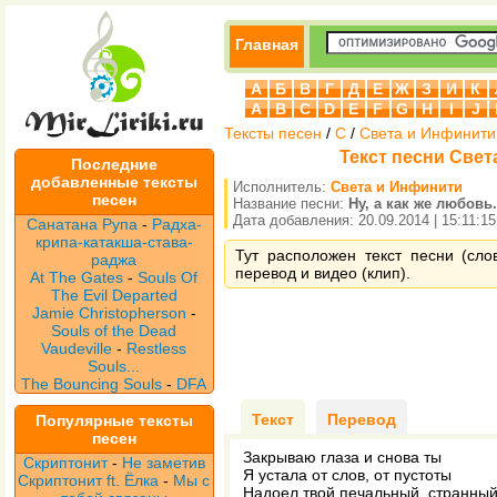
Главная
А
Б
В
Г
Д
Е
Ж
З
И
К
A
B
C
D
E
F
G
H
I
J
Тексты песен
/
С
/
Света и Инфинити
Текст песни Света
Последние
добавленные тексты
Исполнитель:
Света и Инфинити
песен
Название песни:
Ну, а как же любовь.
Дата добавления: 20.09.2014 | 15:11:15
Санатана Рупа
-
Радха-
крипа-катакша-става-
Тут расположен текст песни (сло
раджа
перевод и видео (клип).
At The Gates
-
Souls Of
The Evil Departed
Jamie Christopherson
-
Souls of the Dead
Vaudeville
-
Restless
Souls...
The Bouncing Souls
-
DFA
Текст
Перевод
Популярные тексты
песен
Закрываю глаза и снова ты
Скриптонит
-
Не заметив
Я устала от слов, от пустоты
Скриптонит ft. Ёлка
-
Мы с
Надоел твой печальный, странный