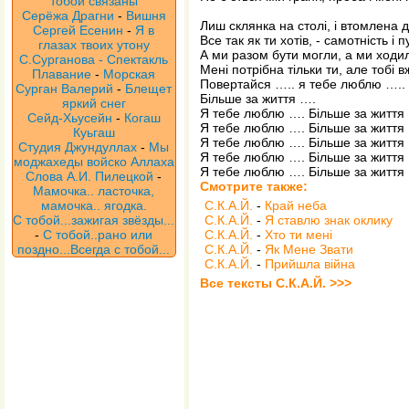
тобой связаны
Серёжа Драгни
-
Вишня
Лиш склянка на столі, і втомлена 
Сергей Есенин
-
Я в
Все так як ти хотів, - самотність і п
глазах твоих утону
А ми разом бути могли, а ми ходили
С.Сурганова - Спектакль
Мені потрібна тільки ти, але тобі 
Плавание
-
Морская
Повертайся ….. я тебе люблю ….. 
Сурган Валерий
-
Блещет
Більше за життя ….
яркий снег
Я тебе люблю …. Більше за життя
Сейд-Хьусейн
-
Когаш
Я тебе люблю …. Більше за життя
Куьгаш
Я тебе люблю …. Більше за життя
Студия Джундуллах
-
Мы
Я тебе люблю …. Більше за життя
моджахеды войско Аллаха
Я тебе люблю …. Більше за життя
Слова А.И. Пилецкой
-
Смотрите также:
Мамочка.. ласточка,
мамочка.. ягодка.
С.К.А.Й.
-
Край неба
С тобой...зажигая звёзды...
С.К.А.Й.
-
Я ставлю знак оклику
-
С тобой..рано или
С.К.А.Й.
-
Хто ти мені
поздно...Всегда с тобой...
С.К.А.Й.
-
Як Мене Звати
С.К.А.Й.
-
Прийшла війна
Все тексты С.К.А.Й. >>>