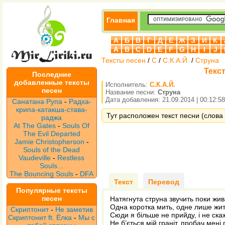
Главная
А
Б
В
Г
Д
Е
Ж
З
И
К
A
B
C
D
E
F
G
H
I
J
Тексты песен
/
С
/
С.К.А.Й.
/
Струна
Текст
Последние
добавленные тексты
Исполнитель:
С.К.А.Й.
песен
Название песни:
Струна
Дата добавления: 21.09.2014 | 00:12:58
Санатана Рупа
-
Радха-
крипа-катакша-става-
Тут расположен текст песни (слова 
раджа
At The Gates
-
Souls Of
The Evil Departed
Jamie Christopherson
-
Souls of the Dead
Vaudeville
-
Restless
Souls...
The Bouncing Souls
-
DFA
Текст
Перевод
Популярные тексты
песен
Натягнута струна звучить поки жив
Одна коротка мить, одне лише жит
Скриптонит
-
Не заметив
Сюди я більше не прийду, і не скаж
Скриптонит ft. Ёлка
-
Мы с
Не б’ється мій граніт, пробач мені