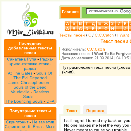
Главная
А
Б
В
Г
Д
Е
Ж
З
И
К
A
B
C
D
E
F
G
H
I
J
Тексты песен
/
С
/
С.C.Catch
/
I Want 
Текст песни С
Последние
добавленные тексты
Исполнитель:
С.C.Catch
песен
Название песни:
I Want To Be Forgive
Дата добавления: 21.09.2014 | 04:10:51
Санатана Рупа
-
Радха-
крипа-катакша-става-
Тут расположен текст песни (слова 
раджа
(клип).
At The Gates
-
Souls Of
The Evil Departed
Jamie Christopherson
-
Souls of the Dead
Vaudeville
-
Restless
Souls...
The Bouncing Souls
-
DFA
Текст
Перевод
Популярные тексты
песен
I still regret I turned my back on you
Скриптонит
-
Не заметив
No one makes me feel the way you
Скриптонит ft. Ёлка
-
Мы с
Never meant to cause you trouble