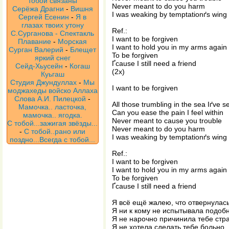
тобой связаны
Never meant to do you harm
Серёжа Драгни
-
Вишня
I was weaking by temptationґs wing
Сергей Есенин
-
Я в
глазах твоих утону
Ref.:
С.Сурганова - Спектакль
I want to be forgiven
Плавание
-
Морская
I want to hold you in my arms again
Сурган Валерий
-
Блещет
To be forgiven
яркий снег
Ґcause I still need a friend
Сейд-Хьусейн
-
Когаш
(2x)
Куьгаш
Студия Джундуллах
-
Мы
I want to be forgiven
моджахеды войско Аллаха
Слова А.И. Пилецкой
-
All those trumbling in the sea Iґve s
Мамочка.. ласточка,
Can you ease the pain I feel within
мамочка.. ягодка.
Never meant to cause you trouble
С тобой...зажигая звёзды...
Never meant to do you harm
-
С тобой..рано или
I was weaking by temptationґs wing
поздно...Всегда с тобой...
Ref.:
I want to be forgiven
I want to hold you in my arms again
To be forgiven
Ґcause I still need a friend
Я всё ещё жалею, что отвернулась
Я ни к кому не испытывала подобн
Я не нарочно причинила тебе стр
Я не хотела сделать тебе больно.