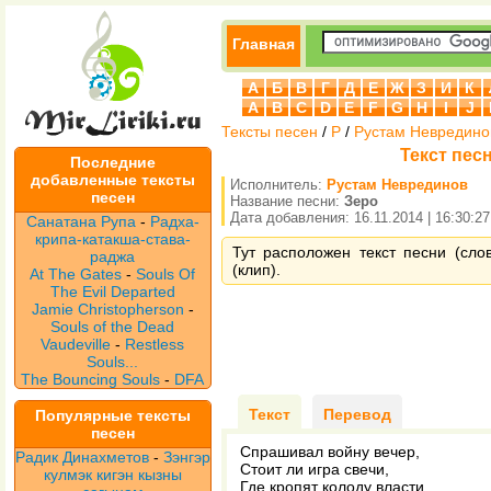
Главная
А
Б
В
Г
Д
Е
Ж
З
И
К
A
B
C
D
E
F
G
H
I
J
Тексты песен
/
Р
/
Рустам Невредино
Текст пес
Последние
добавленные тексты
Исполнитель:
Рустам Неврединов
песен
Название песни:
Зеро
Дата добавления: 16.11.2014 | 16:30:27
Санатана Рупа
-
Радха-
крипа-катакша-става-
Тут расположен текст песни (сло
раджа
(клип).
At The Gates
-
Souls Of
The Evil Departed
Jamie Christopherson
-
Souls of the Dead
Vaudeville
-
Restless
Souls...
The Bouncing Souls
-
DFA
Текст
Перевод
Популярные тексты
песен
Спрашивал войну вечер,
Радик Динахметов
-
Зэнгэр
Стоит ли игра свечи,
кулмэк кигэн кызны
Где кропят колоду власти