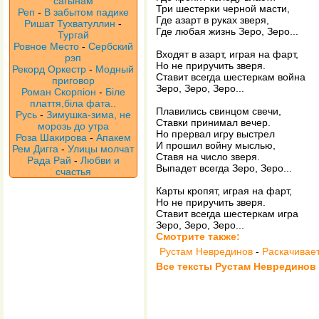
сагынам
Три шестерки черной масти,
Реп
-
В забытом падике
Где азарт в руках зверя,
Ришат Тухватуллин
-
Где любая жизнь Зеро, Зеро...
Тургай
Ровное Место
-
Сербский
Входят в азарт, играя на фарт,
рэп
Но не приручить зверя.
Рекорд Оркестр
-
Модный
Ставит всегда шестеркам война
приговор
Зеро, Зеро, Зеро...
Роман Скорпіон
-
Біле
плаття,біла фата..
Плавились свинцом свечи,
Русь
-
Зимушка-зима, не
Ставки принимал вечер.
морозь до утра
Но прервал игру выстрел
Роза Шакирова
-
Апакем
И прошил войну мыслью,
Рем Дигга
-
Улицы молчат
Ставя на число зверя.
Рада Рай
-
Любви и
Выпадет всегда Зеро, Зеро...
счастья
Карты кропят, играя на фарт,
Но не приручить зверя.
Ставит всегда шестеркам игра
Зеро, Зеро, Зеро...
Смотрите также:
Рустам Неврединов
-
Раскачивает
Все тексты Рустам Неврединов