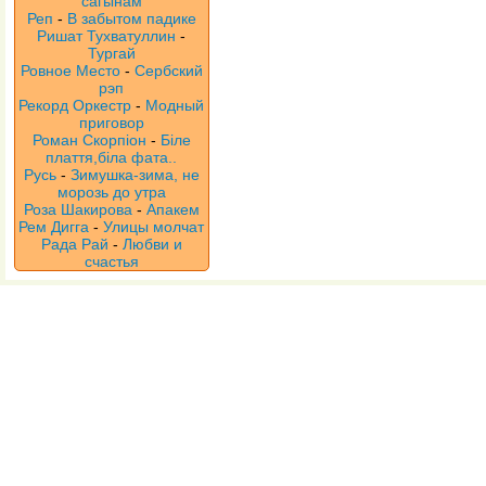
сагынам
Реп
-
В забытом падике
Ришат Тухватуллин
-
Тургай
Ровное Место
-
Сербский
рэп
Рекорд Оркестр
-
Модный
приговор
Роман Скорпіон
-
Біле
плаття,біла фата..
Русь
-
Зимушка-зима, не
морозь до утра
Роза Шакирова
-
Апакем
Рем Дигга
-
Улицы молчат
Рада Рай
-
Любви и
счастья