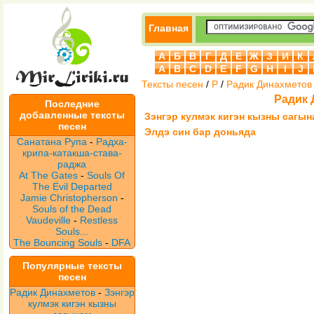
Главная
А
Б
В
Г
Д
Е
Ж
З
И
К
A
B
C
D
E
F
G
H
I
J
Тексты песен
/
Р
/
Радик Динахметов
Радик 
Последние
добавленные тексты
Зэнгэр кулмэк кигэн кызны сагын
песен
Элдэ син бар доньяда
Санатана Рупа
-
Радха-
крипа-катакша-става-
раджа
At The Gates
-
Souls Of
The Evil Departed
Jamie Christopherson
-
Souls of the Dead
Vaudeville
-
Restless
Souls...
The Bouncing Souls
-
DFA
Популярные тексты
песен
Радик Динахметов
-
Зэнгэр
кулмэк кигэн кызны