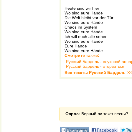
Heute sind wir hier
Wo sind eure Hände
Die Welt bleibt vor der Tür
Wo sind eure Hände
Chaos im System
Wo sind eure Hände
Ich will euch alle sehen
Wo sind eure Hände
Eure Hände
Wo sind eure Hände
Смотрите также:
Русский Бардель
-
слуховой аппа
Русский Бардель
-
оторваться
Все тексты Русский Бардель >>
Опрос:
Верный ли текст песни?
Вконтакте
Facebook
Twi