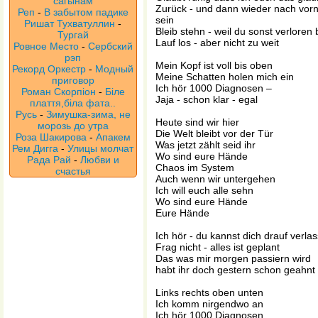
сагынам
Zurück - und dann wieder nach vorne
Реп
-
В забытом падике
sein
Ришат Тухватуллин
-
Bleib stehn - weil du sonst verloren b
Тургай
Lauf los - aber nicht zu weit
Ровное Место
-
Сербский
рэп
Mein Kopf ist voll bis oben
Рекорд Оркестр
-
Модный
Meine Schatten holen mich ein
приговор
Ich hör 1000 Diagnosen –
Роман Скорпіон
-
Біле
Jaja - schon klar - egal
плаття,біла фата..
Русь
-
Зимушка-зима, не
Heute sind wir hier
морозь до утра
Die Welt bleibt vor der Tür
Роза Шакирова
-
Апакем
Was jetzt zählt seid ihr
Рем Дигга
-
Улицы молчат
Wo sind eure Hände
Рада Рай
-
Любви и
Chaos im System
счастья
Auch wenn wir untergehen
Ich will euch alle sehn
Wo sind eure Hände
Eure Hände
Ich hör - du kannst dich drauf verla
Frag nicht - alles ist geplant
Das was mir morgen passiern wird
habt ihr doch gestern schon geahnt
Links rechts oben unten
Ich komm nirgendwo an
Ich hör 1000 Diagnosen