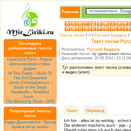
Главная
А
Б
В
Г
Д
Е
Ж
З
И
К
A
B
C
D
E
F
G
H
I
J
Тексты песен
/
Р
/
Русский Бардель
/
Текст песни Рус
Последние
добавленные тексты
Исполнитель:
Русский Бардель
песен
Название песни:
ну гдеже ваши ласт
Дата добавления: 20.09.2014 | 23:11:09
Санатана Рупа
-
Радха-
крипа-катакша-става-
Тут расположен текст песни (слова
раджа
и видео (клип).
At The Gates
-
Souls Of
The Evil Departed
Jamie Christopherson
-
Souls of the Dead
Vaudeville
-
Restless
Souls...
The Bouncing Souls
-
DFA
Текст
Перевод
Популярные тексты
песен
Ich hör - alles ist so wichtig - schon 
Радик Динахметов
-
Зэнгэр
Die anderen machens auch - jaja - g
кулмэк кигэн кызны
Glaubt ruhig dass ich euch das glau