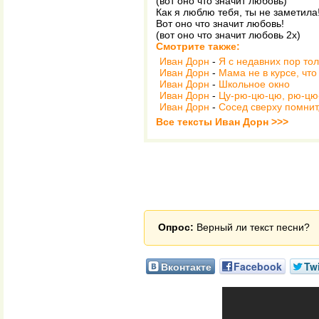
(вот оно что значит любовь)
Как я люблю тебя, ты не заметила
Вот оно что значит любовь!
(вот оно что значит любовь 2х)
Смотрите также:
Иван Дорн
-
Я с недавних пор то
Иван Дорн
-
Мама не в курсе, чт
Иван Дорн
-
Школьное окно
Иван Дорн
-
Цу-рю-цю-цю, рю-цю-ц
Иван Дорн
-
Сосед сверху помнит,
Все тексты Иван Дорн >>>
Опрос:
Верный ли текст песни?
Вконтакте
Facebook
Twi