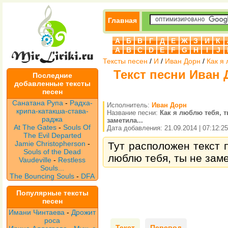
Главная
А
Б
В
Г
Д
Е
Ж
З
И
К
A
B
C
D
E
F
G
H
I
J
Тексты песен
/
И
/
Иван Дорн
/
Как я 
Текст песни Иван 
Последние
добавленные тексты
песен
Санатана Рупа
-
Радха-
Исполнитель:
Иван Дорн
крипа-катакша-става-
Название песни:
Как я люблю тебя, т
раджа
заметила...
At The Gates
-
Souls Of
Дата добавления: 21.09.2014 | 07:12:25
The Evil Departed
Jamie Christopherson
-
Тут расположен текст п
Souls of the Dead
люблю тебя, ты не замет
Vaudeville
-
Restless
Souls...
The Bouncing Souls
-
DFA
Популярные тексты
песен
Имани Чинтаева
-
Дрожит
роса
Текст
Перевод