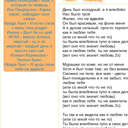
Ирина Аллегрова
-
Муж, с
которым ты живешь
Иса Омуркулов
-
Карап,
День был холодный, а я влюблён
карап, кайрадан сени
Нас было троё
самап
Жалко, что не вдвоём
Ирада Хаит
-
И если слеза
Он был красивым, на фоне меня
с моих глаз упадет
А я духом сильный, просто терпел,
Имани
-
Донт би со шай
как я люблю тебя
ИГИЛ
-
войско Аллаха
(или со мной что-то не то)
ивангай
-
ну и чё
ты была влюблена тупо в свои де
ивангай
-
каждый день я
(вот оно что значит любовь)
просто хаю-хай
как я люблю тебя, ты не заметила
Исмаил Коркмазов
-
(вот оно что значит любовь 2х)
Уронил букет
Ирада Хаит
-
Я душу свою
Мурашки по коже, но не от меня
тебе не дарила
Хотя я был тоже там, но без вним
Смокинг на теле, все мая - цветы
Был понедельник и я не забыл, что
люблю тебя
(или со мной что-то не то)
ты была влюблена тупо в свои де
(вот оно что значит любовь)
как я люблю тебя, ты не заметила
(вот оно что значит любовь 2х)
Ты так и не видела как я люблю те
(или со мной что-то не то)
Ты была влюблена тупо в свои дел