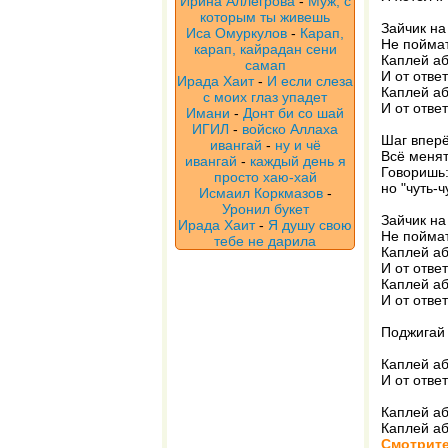
Ирина Аллегрова
-
Муж, с
которым ты живешь
Зайчик на 
Иса Омуркулов
-
Карап,
Не поймать
карап, кайрадан сени
Каплей аб
самап
И от отве
Ирада Хаит
-
И если слеза
Каплей аб
с моих глаз упадет
И от отве
Имани
-
Донт би со шай
ИГИЛ
-
войско Аллаха
Шаг вперё
ивангай
-
ну и чё
Всё менят
ивангай
-
каждый день я
Говоришь:
просто хаю-хай
но "чуть-ч
Исмаил Коркмазов
-
Уронил букет
Зайчик на 
Ирада Хаит
-
Я душу свою
Не поймать
тебе не дарила
Каплей аб
И от отве
Каплей аб
И от отве
Поджигай 
Каплей аб
И от отве
Каплей аб
Каплей аб
Смотрите