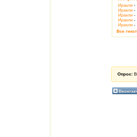
Иракли
-
Иракли
-
Иракли
-
Иракли
-
Иракли
-
Все текс
Опрос:
В
Вконтак