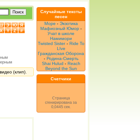
Случайные тексты
песен
Море
-
Экзотика
Ш
Э
Ю
Я
Мафиозный Юмор
-
X
Y
Z
#
Учат в школе
Намимори
Twisted Sister
-
Ride To
LIve
Гражданская Оборона
рным
-
Родина-Смерть
верным
Shai Hulud
-
Reach
Beyond the Sun
видео (клип).
Счетчики
Страница
сгенирирована за
0,0445 сек.