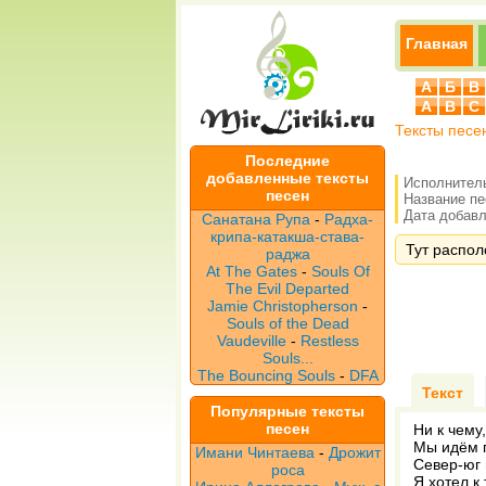
Главная
А
Б
В
A
B
C
Тексты песе
Последние
добавленные тексты
Исполнител
песен
Название п
Дата добавле
Санатана Рупа
-
Радха-
крипа-катакша-става-
Тут распол
раджа
At The Gates
-
Souls Of
The Evil Departed
Jamie Christopherson
-
Souls of the Dead
Vaudeville
-
Restless
Souls...
The Bouncing Souls
-
DFA
Текст
Популярные тексты
песен
Ни к чему
Мы идём 
Имани Чинтаева
-
Дрожит
Север-юг 
роса
Я хотел к 