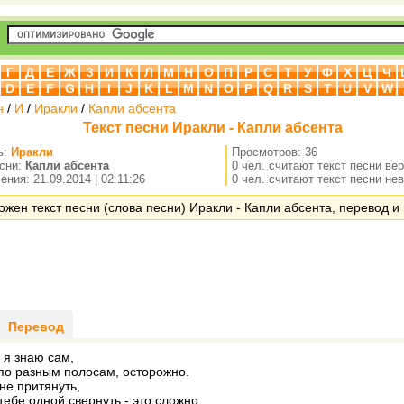
Г
Д
Е
Ж
З
И
К
Л
М
Н
О
П
Р
С
Т
У
Ф
Х
Ц
Ч
D
E
F
G
H
I
J
K
L
M
N
O
P
Q
R
S
T
U
V
W
н
/
И
/
Иракли
/
Капли абсента
Текст песни Иракли - Капли абсента
ь:
Иракли
Просмотров: 36
есни:
Капли абсента
0 чел. считают текст песни ве
ния: 21.09.2014 | 02:11:26
0 чел. считают текст песни не
ожен текст песни (слова песни) Иракли - Капли абсента, перевод и 
Перевод
, я знаю сам,
по разным полосам, осторожно.
не притянуть,
тебе одной свернуть - это сложно...