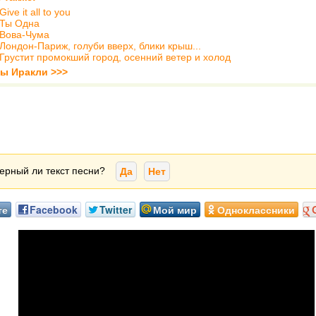
Give it all to you
Ты Одна
Вова-Чума
Лондон-Париж, голуби вверх, блики крыш...
Грустит промокший город, осенний ветер и холод
ты Иракли >>>
ерный ли текст песни?
Да
Нет
те
Facebook
Twitter
Мой мир
Одноклассники