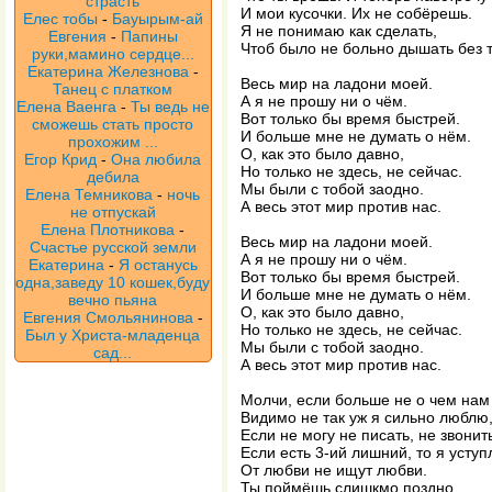
страсть
И мои кусочки. Их не собёрешь.
Елес тобы
-
Бауырым-ай
Я не понимаю как сделать,
Евгения
-
Папины
Чтоб было не больно дышать без 
руки,мамино сердце...
Екатерина Железнова
-
Весь мир на ладони моей.
Танец с платком
А я не прошу ни о чём.
Елена Ваенга
-
Ты ведь не
Вот только бы время быстрей.
сможешь стать просто
И больше мне не думать о нём.
прохожим ...
О, как это было давно,
Егор Крид
-
Она любила
Но только не здесь, не сейчас.
дебила
Мы были с тобой заодно.
Елена Темникова
-
ночь
А весь этот мир против нас.
не отпускай
Елена Плотникова
-
Весь мир на ладони моей.
Счастье русской земли
А я не прошу ни о чём.
Екатерина
-
Я останусь
Вот только бы время быстрей.
одна,заведу 10 кошек,буду
И больше мне не думать о нём.
вечно пьяна
О, как это было давно,
Евгения Смольянинова
-
Но только не здесь, не сейчас.
Был у Христа-младенца
Мы были с тобой заодно.
сад...
А весь этот мир против нас.
Молчи, если больше не о чем нам 
Видимо не так уж я сильно люблю
Если не могу не писать, не звонит
Если есть 3-ий лишний, то я уступ
От любви не ищут любви.
Ты поймёшь слишкмо поздно,