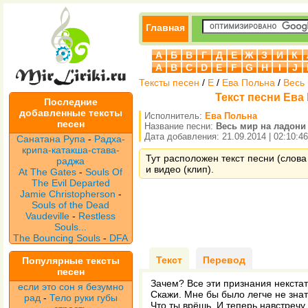
Главная
А
Б
В
Г
Д
Е
Ж
З
И
К
A
B
C
D
E
F
G
H
I
J
Тексты песен
/
Е
/
Ева Польна
/
Весь
Текст песни Ева
Последние
добавленные тексты
Исполнитель:
Ева Польна
песен
Название песни:
Весь мир на ладони
Дата добавления: 21.09.2014 | 02:10:46
Санатана Рупа
-
Радха-
крипа-катакша-става-
Тут расположен текст песни (слова
раджа
и видео (клип).
At The Gates
-
Souls Of
The Evil Departed
Jamie Christopherson
-
Souls of the Dead
Vaudeville
-
Restless
Souls...
The Bouncing Souls
-
DFA
Текст
Перевод
Популярные тексты
песен
Зачем? Все эти признания некстат
если это сон я безумно
Скажи. Мне бы было легче не знат
рад
-
Тело руки губы
Что ты врёшь. И теперь навстречу 