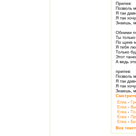
Припев:
Позволь м
Я так дав
Я так хочу
Знаешь, м
Обними по
Ты только
По щеке м
Я тебя лю
Только бу
Этот тане
А ведь эт
припев:
Позволь м
Я так дав
Я так хочу
Знаешь, м
Смотрите
Елка
-
Гр
Елка
-
Вы
Елка
-
То
Елка
-
Пр
Елка
-
Бр
Все текс