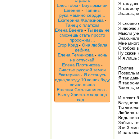
страсть
Я так дав
Елес тобы
-
Бауырым-ай
Я так хочу
Евгения
-
Папины
Знаешь, м
руки,мамино сердце...
Екатерина Железнова
-
Я словно 
Танец с платком
Я люблю,я
Елена Ваенга
-
Ты ведь не
Мысли уно
сможешь стать просто
Знаю,неле
прохожим ...
Мне много
Егор Крид
-
Она любила
С тобою в
дебила
Ну скажи 
Елена Темникова
-
ночь
И я лишь 
не отпускай
Елена Плотникова
-
Припев:
Счастье русской земли
Позволь м
Екатерина
-
Я останусь
Я так дав
одна,заведу 10 кошек,буду
Я так хочу
вечно пьяна
Знаешь, м
Евгения Смольянинова
-
Был у Христа-младенца
И,может б
сад...
Бледнела 
Ты замеча
Любила та
Ведь жизн
Забыть те
Эти 3 мин
И наплева