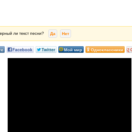
ерный ли текст песни?
Да
Нет
те
Facebook
Twitter
Мой мир
Одноклассники