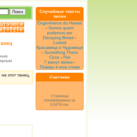
Случайные тексты
песен
Engenheiros do Hawaii
Ш
Э
Ю
Я
-
Somos quem
X
Y
Z
#
podemos ser
Decaying Breed
-
Losted
танец
Красавица и Чудовище
-
Something There
рным
Circe
-
Piel
верным
7 минут жизни
-
Поверь в мои слова
 на этот танец,
Счетчики
Страница
сгенирирована за
0,0478 сек.