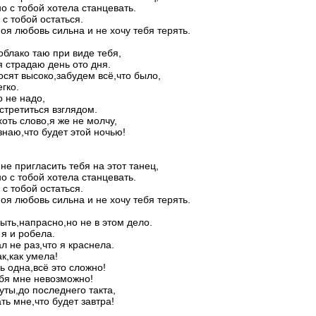
но с тобой хотела станцевать.
 с тобой остаться.
оя любовь сильна и не хочу тебя терять.
облако таю при виде тебя,
 страдаю день ото дня.
сят высоко,забудем всё,что было,
гко.
 не надо,
стретиться взглядом.
хоть слово,я же не молчу,
знаю,что будет этой ночью!
не пригласить тебя на этот танец,
но с тобой хотела станцевать.
 с тобой остаться.
оя любовь сильна и не хочу тебя терять.
ыть,напрасно,но не в этом дело.
я и робела.
л не раз,что я краcнела.
к,как умела!
ь одна,всё это сложно!
бя мне невозможно!
уты,до последнего такта,
ть мне,что будет завтра!