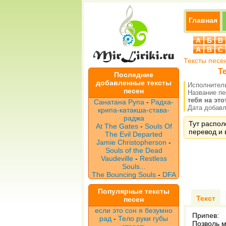
Главная
А
Б
В
A
B
C
Тексты песе
Т
Последние
добавленные тексты
Исполнител
песен
Название п
тебя на это
Санатана Рупа
-
Радха-
Дата добавле
крипа-катакша-става-
раджа
Тут распол
At The Gates
-
Souls Of
перевод и 
The Evil Departed
Jamie Christopherson
-
Souls of the Dead
Vaudeville
-
Restless
Souls...
The Bouncing Souls
-
DFA
Популярные тексты
Текст
песен
если это сон я безумно
Припев:
рад
-
Тело руки губы
Позволь м