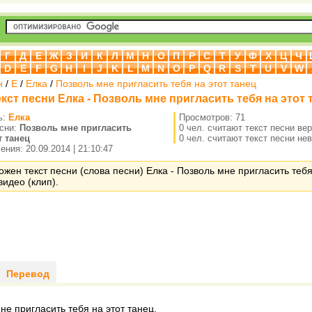
Г
Д
Е
Ж
З
И
К
Л
М
Н
О
П
Р
С
Т
У
Ф
Х
Ц
Ч
D
E
F
G
H
I
J
K
L
M
N
O
P
Q
R
S
T
U
V
W
н
/
Е
/
Елка
/
Позволь мне пригласить тебя на этот танец
екст песни Елка - Позволь мне пригласить тебя на этот 
ь:
Елка
Просмотров: 71
есни:
Позволь мне пригласить
0 чел. считают текст песни ве
т танец
0 чел. считают текст песни не
ния: 20.09.2014 | 21:10:47
ожен текст песни (слова песни) Елка - Позволь мне пригласить тебя
видео (клип).
Перевод
не пригласить тебя на этот танец,