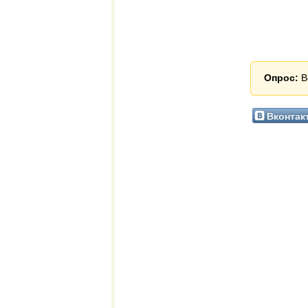
Опрос:
В
Вконтак