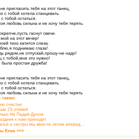
не пригласить тебя на этот танец,
но с тобой хотела станцевать.
 с тобой остаться.
оя любовь сильна и не хочу тебя терять.
крепче,пусть гаснут свечи.
 мой на этот вечер!
оей тихо катится слеза.
блю,я поднимаю глаза!
дь рядом,не отпускай,прошу-не надо!
ц с тобой,мне это нужно!
о была простая дружба!
не пригласить тебя на этот танец,
но с тобой хотела станцевать.
 с тобой остаться.
оя любовь сильна и не хочу тебя терять
 также:
ею счастье
ше 23 этажей
лько Не Падай Духом
аздник к нам приходит
атья и сестры мы вместе летим вперед...
ты Елка >>>