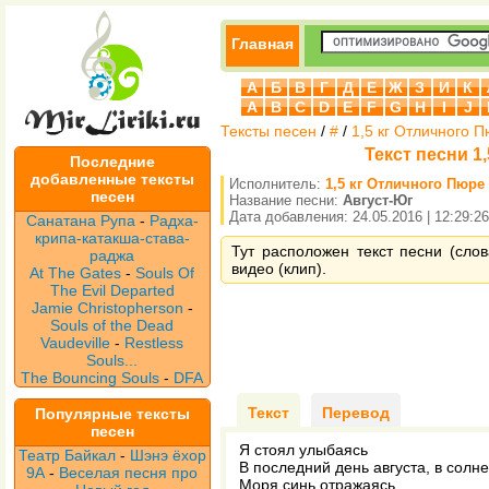
Главная
А
Б
В
Г
Д
Е
Ж
З
И
К
A
B
C
D
E
F
G
H
I
J
Тексты песен
/
#
/
1,5 кг Отличного 
Текст песни 1
Последние
добавленные тексты
Исполнитель:
1,5 кг Отличного Пюре
песен
Название песни:
Август-Юг
Дата добавления: 24.05.2016 | 12:29:26
Санатана Рупа
-
Радха-
крипа-катакша-става-
Тут расположен текст песни (слов
раджа
видео (клип).
At The Gates
-
Souls Of
The Evil Departed
Jamie Christopherson
-
Souls of the Dead
Vaudeville
-
Restless
Souls...
The Bouncing Souls
-
DFA
Текст
Перевод
Популярные тексты
песен
Я стоял улыбаясь
Театр Байкал
-
Шэнэ ёхор
В последний день августа, в солн
9А
-
Веселая песня про
Моря синь отражаясь