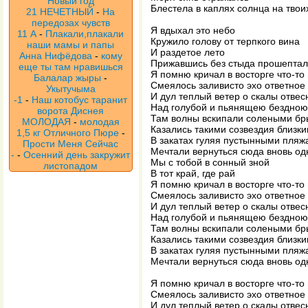
Новый год
Блестела в каплях солнца на твои
21 НЕЧЕТНЫЙ
-
На
передозах чувств
Я вдыхал это небо
11 А
-
Плакали,плакали
Кружило голову от терпкого вина
наши мамы и папы
И раздетое лето
Анна Нифёдова
-
кому
Прижавшись без стыда прошептал
еще ты там нравишься
Я помню кричал в восторге что-то
Балалар жыры
-
Смеялось заливисто эхо ответное
Укытучыма
И дул теплый ветер о скалы отве
-1
-
Наш котобус таранит
Над голубой и пьянящею бездною
ворота Диснея
Там волны вскипали солеными бр
МОЛОДАЯ
-
молодая
Казались такими созвездия близк
1,5 кг Отличного Пюре
-
В закатах гуляя пустынными пляж
Прости Меня Сейчас
Мечтали вернуться сюда вновь о
-
-
Осенний день закружит
Мы с тобой в сонный зной
листопадом
В тот край, где рай
Я помню кричал в восторге что-то
Смеялось заливисто эхо ответное
И дул теплый ветер о скалы отве
Над голубой и пьянящею бездною
Там волны вскипали солеными бр
Казались такими созвездия близк
В закатах гуляя пустынными пляж
Мечтали вернуться сюда вновь о
Я помню кричал в восторге что-то
Смеялось заливисто эхо ответное
И дул теплый ветер о скалы отве