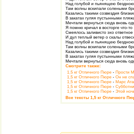
Над голубой и пьянящею бездною
Там волны вскипали солеными бр
Казались такими созвездия близк
В закатах гуляя пустынными пляж
Мечтали вернуться сюда вновь о
Я помню кричал в восторге что-то
Смеялось заливисто эхо ответное
И дул теплый ветер о скалы отве
Над голубой и пьянящею бездною
Там волны вскипали солеными бр
Казались такими созвездия близк
В закатах гуляя пустынными пляж
Мечтали вернуться сюда вновь о
Смотрите также:
1,5 кг Отличного Пюре
-
Прости М
1,5 кг Отличного Пюре
-
Он не спа
1,5 кг Отличного Пюре
-
Марс Ата
1,5 кг Отличного Пюре
-
Субботни
1,5 кг Отличного Пюре
-
Этой ноч
Все тексты 1,5 кг Отличного Пю