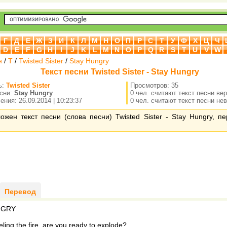
Г
Д
Е
Ж
З
И
К
Л
М
Н
О
П
Р
С
Т
У
Ф
Х
Ц
Ч
D
E
F
G
H
I
J
K
L
M
N
O
P
Q
R
S
T
U
V
W
н
/
T
/
Twisted Sister
/
Stay Hungry
Текст песни Twisted Sister - Stay Hungry
ь:
Twisted Sister
Просмотров: 35
есни:
Stay Hungry
0 чел. считают текст песни ве
ния: 26.09.2014 | 10:23:37
0 чел. считают текст песни не
ожен текст песни (слова песни) Twisted Sister - Stay Hungry, п
Перевод
NGRY
eling the fire, are you ready to explode?