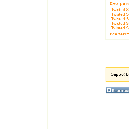
Смотрите
Twisted S
Twisted S
Twisted S
Twisted S
Twisted S
Все текст
Опрос:
В
Вконтак