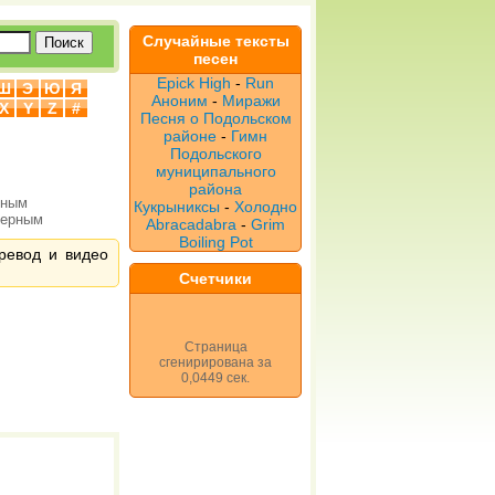
Случайные тексты
песен
Epick High
-
Run
Ш
Э
Ю
Я
Аноним
-
Миражи
X
Y
Z
#
Песня о Подольском
районе
-
Гимн
Подольского
муниципального
района
рным
Кукрыниксы
-
Холодно
верным
Abracadabra
-
Grim
Boiling Pot
еревод и видео
Счетчики
Страница
сгенирирована за
0,0449 сек.