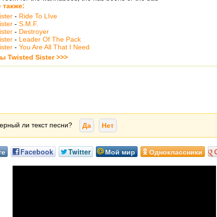
 также:
ister
-
Ride To LIve
ister
-
S.M.F.
ister
-
Destroyer
ister
-
Leader Of The Pack
ister
-
You Are All That I Need
ы Twisted Sister >>>
ерный ли текст песни?
Да
Нет
те
Facebook
Twitter
Мой мир
Одноклассники