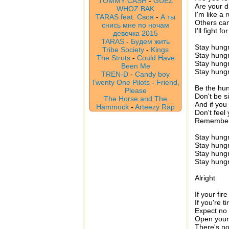
TOMMY CASH
-
GUEZ
Are your 
WHOZ BAK
I'm like a
TARAS feat. Своя
-
А ты
Others can
снись мне по ночам
I'll fight 
девочка 2015
TARAS
-
Будем жить
Stay hungry
Tribe Society
-
Kings
Stay hungr
The Struts
-
Could Have
Stay hungr
Been Me
Stay hungr
TREN-D
-
Candy boy
Twenty One Pilots
-
Friend,
Be the hun
Please
Don't be s
The Horse and The
And if you
Hammock
-
Arteezy Rap
Don't feel 
Remember 
Stay hungry
Stay hungr
Stay hungr
Stay hungr
Alright
If your fir
If you're 
Expect no 
Open your
There's no