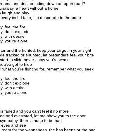
dreams and desires riding down an open road?
 runaway, a heart without a home
 laugh and play
for every inch I take, I'm desperate to the bone
, feel the fire
y, don't explode
y, with desire
y, you're alone
ter and the hunted, keep your target in your sight
ide tracked or shunted, let pretenders feel your bite
 start to slide never show you're weak
you've got to hide
what you're fighting for, remember what you seek
, feel the fire
y, don't explode
y, with desire
y, you're alone
e is faded and you can't feel it no more
tired and overrated, let me show you to the door
sympathy, there's none to be had
 eyes and see
 room for the wannabees, the has beens or the bad