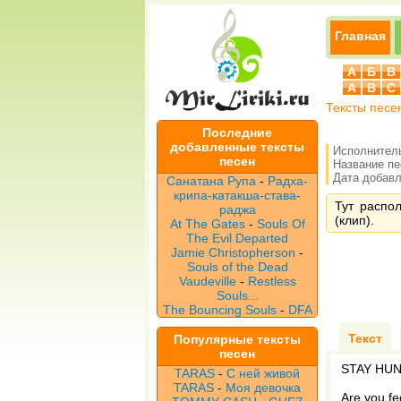
Главная
А
Б
В
A
B
C
Тексты песе
Последние
добавленные тексты
Исполнител
песен
Название п
Дата добавле
Санатана Рупа
-
Радха-
крипа-катакша-става-
Тут распол
раджа
(клип).
At The Gates
-
Souls Of
The Evil Departed
Jamie Christopherson
-
Souls of the Dead
Vaudeville
-
Restless
Souls...
The Bouncing Souls
-
DFA
Текст
Популярные тексты
песен
STAY HU
TARAS
-
С ней живой
TARAS
-
Моя девочка
Are you fe