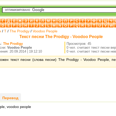
Г
Д
Е
Ж
З
И
К
Л
М
Н
О
П
Р
С
Т
У
Ф
Х
Ц
Ч
D
E
F
G
H
I
J
K
L
M
N
O
P
Q
R
S
T
U
V
W
н
/
T
/
The Prodigy
/
Voodoo People
Текст песни The Prodigy - Voodoo People
ь:
The Prodigy
Просмотров: 45
есни:
Voodoo People
0 чел. считают текст песни ве
ния: 20.09.2014 | 19:12:10
0 чел. считают текст песни не
ожен текст песни (слова песни) The Prodigy - Voodoo People, п
Перевод
ple, voodoo people