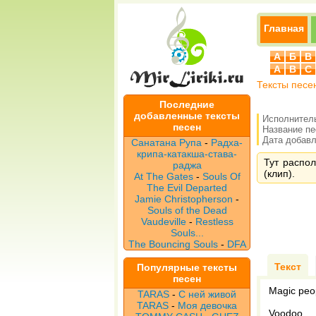
Главная
А
Б
В
A
B
C
Тексты песе
Последние
добавленные тексты
Исполнител
песен
Название п
Дата добавле
Санатана Рупа
-
Радха-
крипа-катакша-става-
Тут распол
раджа
(клип).
At The Gates
-
Souls Of
The Evil Departed
Jamie Christopherson
-
Souls of the Dead
Vaudeville
-
Restless
Souls...
The Bouncing Souls
-
DFA
Текст
Популярные тексты
песен
Magic peo
TARAS
-
С ней живой
TARAS
-
Моя девочка
Voodoo