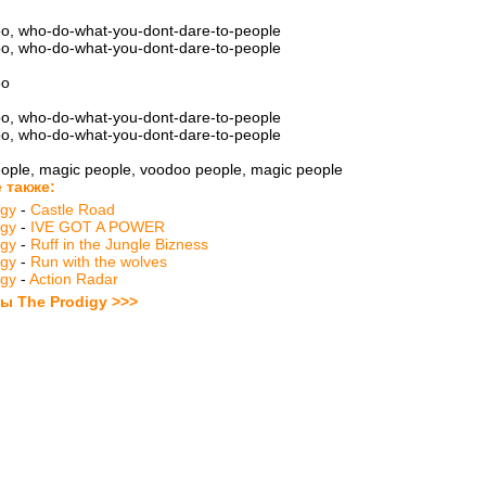
o, who-do-what-you-dont-dare-to-people
o, who-do-what-you-dont-dare-to-people
oo
o, who-do-what-you-dont-dare-to-people
o, who-do-what-you-dont-dare-to-people
ople, magic people, voodoo people, magic people
 также:
igy
-
Castle Road
igy
-
IVE GOT A POWER
igy
-
Ruff in the Jungle Bizness
igy
-
Run with the wolves
igy
-
Action Radar
ты The Prodigy >>>