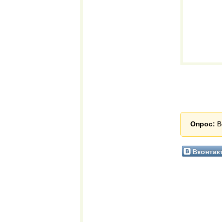
Опрос:
В
Вконтак