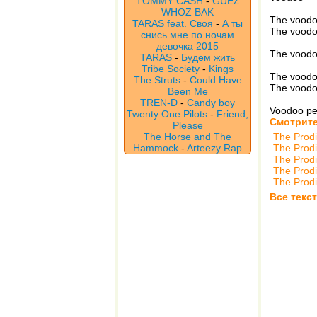
TOMMY CASH
-
GUEZ
WHOZ BAK
The voodo
TARAS feat. Своя
-
А ты
The voodo
снись мне по ночам
девочка 2015
The vood
TARAS
-
Будем жить
Tribe Society
-
Kings
The voodo
The Struts
-
Could Have
The voodo
Been Me
TREN-D
-
Candy boy
Voodoo pe
Twenty One Pilots
-
Friend,
Смотрите
Please
The Horse and The
The Prod
Hammock
-
Arteezy Rap
The Prod
The Prod
The Prod
The Prod
Все текс