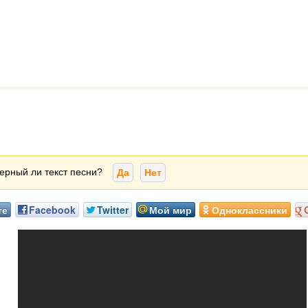
ерный ли текст песни?
Да
Нет
те
Facebook
Twitter
Мой мир
Одноклассники