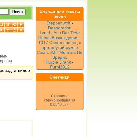
Случайные тексты
песен
Steppenwolf
-
Ш
Э
Ю
Я
Desperation
X
Y
Z
#
Lyriel
-
Aus Der Tiefe
Песнь Возрождения
-
1017 Сидел слепец с
протянутой рукою
Сам СэМ
-
Мечтать Не
рным
Вредно
верным
Purple Drank
-
Purpl2012
еревод и видео
Счетчики
Страница
сгенирирована за
0,0540 сек.