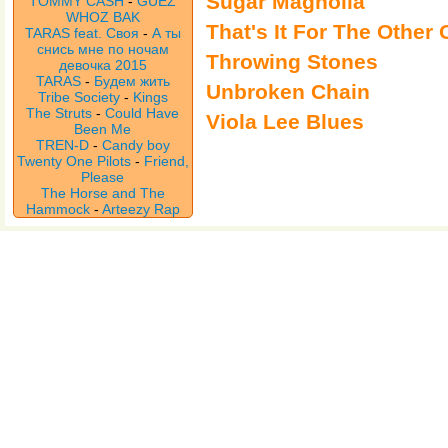
Sugar Magnolia
TOMMY CASH
-
GUEZ
WHOZ BAK
That's It For The Other
TARAS feat. Своя
-
А ты
снись мне по ночам
Throwing Stones
девочка 2015
TARAS
-
Будем жить
Unbroken Chain
Tribe Society
-
Kings
The Struts
-
Could Have
Viola Lee Blues
Been Me
TREN-D
-
Candy boy
Twenty One Pilots
-
Friend,
Please
The Horse and The
Hammock
-
Arteezy Rap