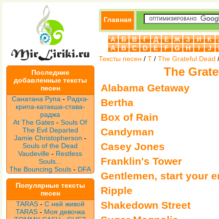
Главная
А
Б
В
Г
Д
Е
Ж
З
И
К
A
B
C
D
E
F
G
H
I
J
Тексты песен
/
T
/
The Grateful Dead
The Grate
Последние
добавленные тексты
Alabama Getaway
песен
Санатана Рупа
-
Радха-
Bertha
крипа-катакша-става-
раджа
Box of Rain
At The Gates
-
Souls Of
The Evil Departed
Candyman
Jamie Christopherson
-
Casey Jones
Souls of the Dead
Vaudeville
-
Restless
Franklin's Tower
Souls...
The Bouncing Souls
-
DFA
Gentlemen, start your 
Популярные тексты
Ripple
песен
Shakedown Street
TARAS
-
С ней живой
TARAS
-
Моя девочка