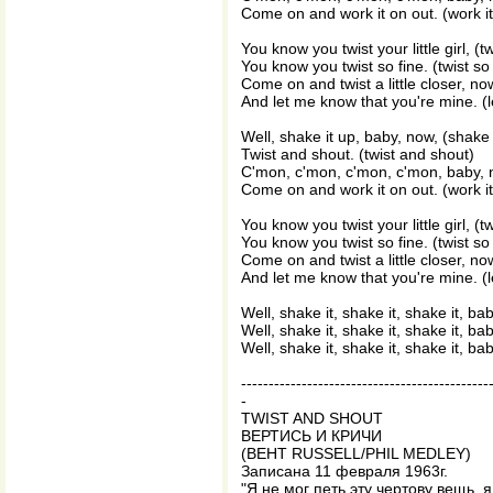
Come on and work it on out. (work it
You know you twist your little girl, (twis
You know you twist so fine. (twist so 
Come on and twist a little closer, now,
And let me know that you're mine. (
Well, shake it up, baby, now, (shake 
Twist and shout. (twist and shout)
C'mon, c'mon, c'mon, c'mon, baby,
Come on and work it on out. (work it
You know you twist your little girl, (twis
You know you twist so fine. (twist so 
Come on and twist a little closer, now,
And let me know that you're mine. (
Well, shake it, shake it, shake it, ba
Well, shake it, shake it, shake it, ba
Well, shake it, shake it, shake it, ba
---------------------------------------------
-
TWIST AND SHOUT
ВЕРТИСЬ И КРИЧИ
(ВЕНТ RUSSELL/PHIL MEDLEY)
Записана 11 февраля 1963г.
"Я не мог петь эту чертову вещь, я