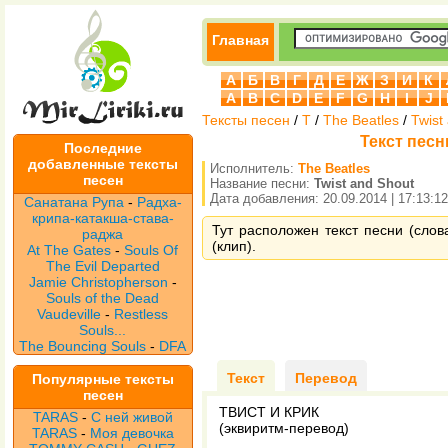
Главная
А
Б
В
Г
Д
Е
Ж
З
И
К
A
B
C
D
E
F
G
H
I
J
Тексты песен
/
T
/
The Beatles
/
Twist
Текст песни
Последние
добавленные тексты
Исполнитель:
The Beatles
песен
Название песни:
Twist and Shout
Дата добавления: 20.09.2014 | 17:13:12
Санатана Рупа
-
Радха-
крипа-катакша-става-
Тут расположен текст песни (слова
раджа
(клип).
At The Gates
-
Souls Of
The Evil Departed
Jamie Christopherson
-
Souls of the Dead
Vaudeville
-
Restless
Souls...
The Bouncing Souls
-
DFA
Текст
Перевод
Популярные тексты
песен
ТВИСТ И КРИК
TARAS
-
С ней живой
(эквиритм-перевод)
TARAS
-
Моя девочка