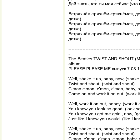
Дай знать, что ты моя сейчас (что 
Встряхнём-тряхнём-тряхнёмся, дет
детка).
Встряхнём-тряхнём-тряхнёмся, дет
детка).
Встряхнём-тряхнём-тряхнёмся, дет
детка).
---------------------------------------------
-
The Beatles TWIST AND SHOUT (Me
album
PLEASE PLEASE ME выпуск 7.03.1
Well, shake it up, baby, now, (shake 
Twist and shout. (twist and shout)
C'mon c'mon, c'mon, c'mon, baby, 
Come on and work it on out. (work it
Well, work it on out, honey. (work it 
You know you look so good. (look s
You know you got me goin', now, (go
Just like I knew you would. (like I 
Well, shake it up, baby, now, (shake 
Twist and shout. (twist and shout)
C'mon, c'mon, c'mon, c'mon, baby,