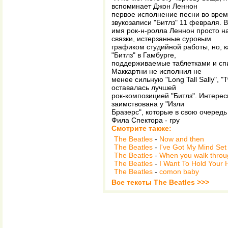
вспоминает Джон Леннон
первое исполнение песни во вре
звукозаписи "Битлз" 11 февраля. 
имя рок-н-ролла Леннон просто н
связки, истерзанные суровым
графиком студийной работы, но, к
"Битлз" в Гамбурге,
поддерживаемые таблетками и спи
Маккартни не исполнил не
менее сильную "Long Tall Sally", "T
оставалась лучшей
рок-композицией "Битлз". Интерес
заимствована у "Изли
Бразерс", которые в свою очередь
Фила Спектора - гру
Смотрите также:
The Beatles
-
Now and then
The Beatles
-
I've Got My Mind Se
The Beatles
-
When you walk throu
The Beatles
-
I Want To Hold Your
The Beatles
-
comon baby
Все тексты The Beatles >>>