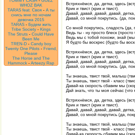
TOMMY CASH
-
GUEZ
Встряхнёмся, да, детка, здесь (вс
WHOZ BAK
Крик и твист (крик и твист).
TARAS feat. Своя
-
А ты
Давай, давай, давай, давай, детка,
снись мне по ночам
Давай, со мной покрутись. (да, по
девочка 2015
TARAS
-
Будем жить
Со мной покрутись, сладость (да, 
Tribe Society
-
Kings
Ведь ты - ну просто блеск (просто 
The Struts
-
Could Have
Ведь мы с тобой похожи, знай (мы
Been Me
Я будто бы воскрес (будто бы воск
TREN-D
-
Candy boy
Twenty One Pilots
-
Friend,
Встряхнёмся, да, детка, здесь (вс
Please
Крик и твист (крик и твист).
The Horse and The
Давай, давай, давай, давай, детка,
Hammock
-
Arteezy Rap
Давай, со мной покрутись. (да, по
Ты знаешь, твист твой, малыш (тви
Ты знаешь, твист твой - класс (твис
Давай-ка скорость сбавим мы (ско
Дай знать, что ты моя сейчас (что 
Встряхнёмся, да, детка, здесь (вс
Крик и твист (крик и твист).
Давай, давай, давай, давай, детка,
Давай, со мной покрутись (да, пок
Ты знаешь, твист твой, малыш (тви
Ты знаешь, твист твой - класс (твис
Давай-ка скорость сбавим мы (ско