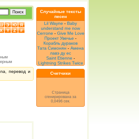
Случайные тексты
песен
Lil Wayne
-
Baby
Ш
Э
Ю
Я
understand me now
X
Y
Z
#
Cerrone
-
Give Me Love
Проект Увечье
-
Корабль дураков
Тата Симонян
-
Амена
лавэ ду ес
рным
Saint Etienne
-
верным
Lightning Strikes Twice
nna, перевод и
Счетчики
Страница
сгенирирована за
0,0496 сек.