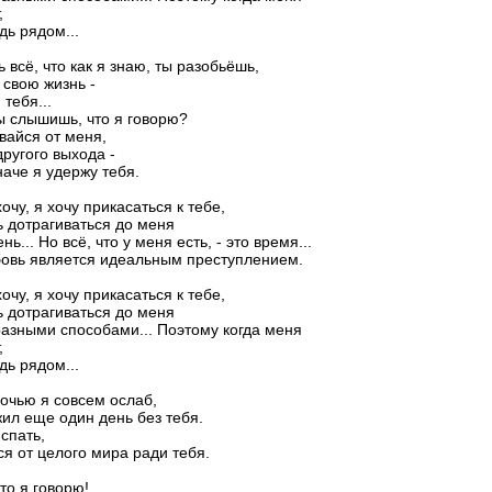
,
дь рядом...
 всё, что как я знаю, ты разобьёшь,
 свою жизнь -
 тебя...
ы слышишь, что я говорю?
вайся от меня,
другого выхода -
наче я удержу тебя.
хочу, я хочу прикасаться к тебе,
 дотрагиваться до меня
ь... Но всё, что у меня есть, - это время...
овь является идеальным преступлением.
хочу, я хочу прикасаться к тебе,
 дотрагиваться до меня
зными способами... Поэтому когда меня
,
дь рядом...
очью я совсем ослаб,
ил еще один день без тебя.
 спать,
ся от целого мира ради тебя.
то я говорю!