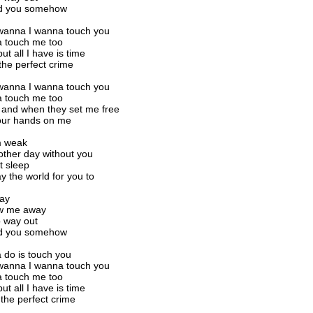
old you somehow
 wanna I wanna touch you
 touch me too
ut all I have is time
the perfect crime
 wanna I wanna touch you
 touch me too
 and when they set me free
your hands on me
m weak
nother day without you
t sleep
y the world for you to
ay
ow me away
o way out
old you somehow
a do is touch you
 wanna I wanna touch you
 touch me too
ut all I have is time
 the perfect crime