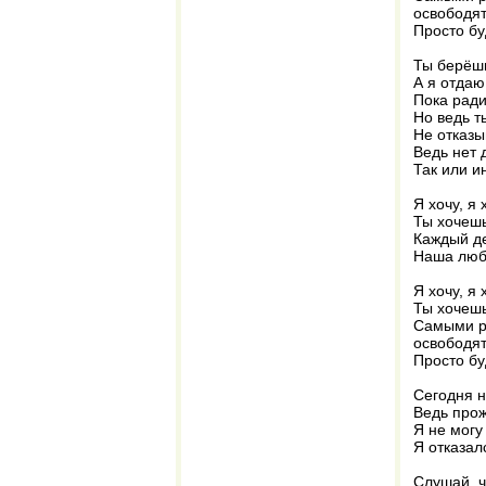
освободят
Просто бу
Ты берёшь
А я отдаю
Пока ради
Но ведь т
Не отказы
Ведь нет 
Так или и
Я хочу, я 
Ты хочешь
Каждый ден
Наша люб
Я хочу, я 
Ты хочешь
Самыми ра
освободят
Просто бу
Сегодня н
Ведь прож
Я не могу
Я отказал
Слушай, ч