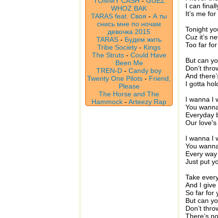
TOMMY CASH
-
GUEZ
I can final
WHOZ BAK
It’s me for
TARAS feat. Своя
-
А ты
снись мне по ночам
Tonight yo
девочка 2015
Cuz it’s n
TARAS
-
Будем жить
Too far fo
Tribe Society
-
Kings
The Struts
-
Could Have
But can y
Been Me
Don’t thr
TREN-D
-
Candy boy
And there’
Twenty One Pilots
-
Friend,
I gotta h
Please
The Horse and The
I wanna I
Hammock
-
Arteezy Rap
You wanna
Everyday b
Our love's
I wanna I
You wanna
Every way
Just put 
Take every
And I give
So far for
But can y
Don’t thr
There’s n