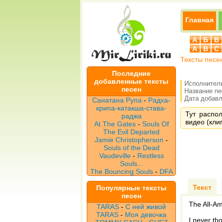
Главная
А
Б
В
A
B
C
Тексты песе
Последние
добавленные тексты
Исполнител
песен
Название п
Дата добавле
Санатана Рупа
-
Радха-
крипа-катакша-става-
Тут распол
раджа
видео (клип
At The Gates
-
Souls Of
The Evil Departed
Jamie Christopherson
-
Souls of the Dead
Vaudeville
-
Restless
Souls...
The Bouncing Souls
-
DFA
Текст
Популярные тексты
песен
The All-Am
TARAS
-
С ней живой
TARAS
-
Моя девочка
I never th