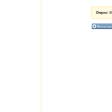
Опрос:
В
Вконтак