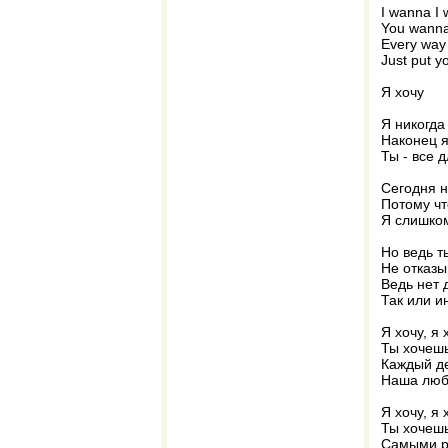
I wanna I
You wanna
Every way
Just put 
Я хочу
Я никогда
Наконец я
Ты - все 
Сегодня н
Потому чт
Я слишком
Но ведь т
Не отказы
Ведь нет 
Так или и
Я хочу, я 
Ты хочешь
Каждый ден
Наша люб
Я хочу, я 
Ты хочешь
Самыми ра