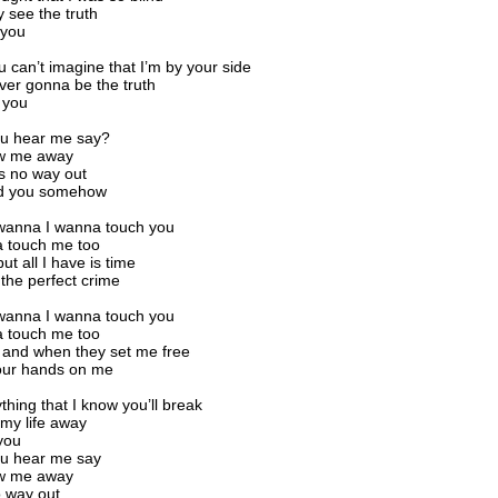
ly see the truth
 you
u can’t imagine that I’m by your side
ever gonna be the truth
r you
ou hear me say?
ow me away
s no way out
old you somehow
 wanna I wanna touch you
 touch me too
ut all I have is time
 the perfect crime
 wanna I wanna touch you
 touch me too
 and when they set me free
your hands on me
thing that I know you’ll break
 my life away
 you
ou hear me say
ow me away
o way out