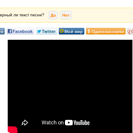
ерный ли текст песни?
Да
Нет
те
Facebook
Twitter
Мой мир
Одноклассники