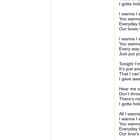
I gotta h
I wanna I
You wanna
Everyday b
Our loves 
I wanna I
You wanna
Every way
Just put 
Tonight I’
It’s just a
That I can’
I gave awa
Hear me s
Don’t thr
There’s n
I gotta h
All I wann
I wanna I
You wanna
Everyday b
Our love's