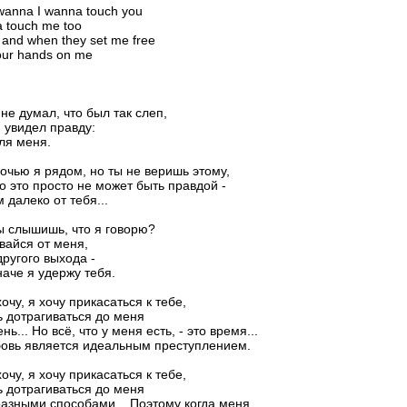
 wanna I wanna touch you
 touch me too
 and when they set me free
your hands on me
 не думал, что был так слеп,
 увидел правду:
для меня.
очью я рядом, но ты не веришь этому,
о это просто не может быть правдой -
 далеко от тебя...
ы слышишь, что я говорю?
вайся от меня,
другого выхода -
наче я удержу тебя.
хочу, я хочу прикасаться к тебе,
 дотрагиваться до меня
ь... Но всё, что у меня есть, - это время...
овь является идеальным преступлением.
хочу, я хочу прикасаться к тебе,
 дотрагиваться до меня
зными способами... Поэтому когда меня