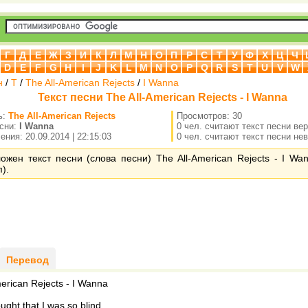
Г
Д
Е
Ж
З
И
К
Л
М
Н
О
П
Р
С
Т
У
Ф
Х
Ц
Ч
D
E
F
G
H
I
J
K
L
M
N
O
P
Q
R
S
T
U
V
W
н
/
T
/
The All-American Rejects
/
I Wanna
Текст песни The All-American Rejects - I Wanna
ь:
The All-American Rejects
Просмотров: 30
есни:
I Wanna
0 чел. считают текст песни ве
ния: 20.09.2014 | 22:15:03
0 чел. считают текст песни не
ожен текст песни (слова песни) The All-American Rejects - I Wa
).
Перевод
erican Rejects - I Wanna
ought that I was so blind