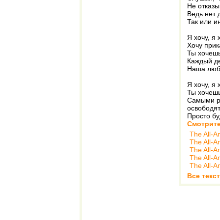
Не отказы
Ведь нет 
Так или и
Я хочу, я 
Хочу прика
Ты хочешь
Каждый ден
Наша люб
Я хочу, я 
Ты хочешь
Самыми ра
освободят
Просто бу
Смотрите
The All-A
The All-A
The All-A
The All-A
The All-A
Все текст