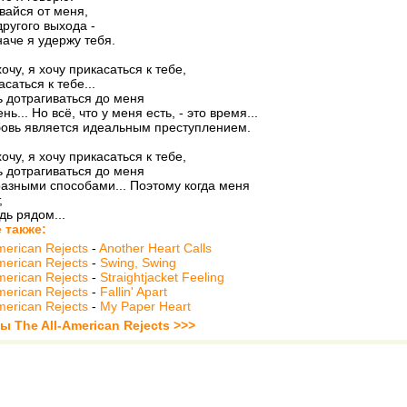
вайся от меня,
другого выхода -
наче я удержу тебя.
хочу, я хочу прикасаться к тебе,
саться к тебе...
 дотрагиваться до меня
ь... Но всё, что у меня есть, - это время...
овь является идеальным преступлением.
хочу, я хочу прикасаться к тебе,
 дотрагиваться до меня
зными способами... Поэтому когда меня
,
дь рядом...
 также:
merican Rejects
-
Another Heart Calls
merican Rejects
-
Swing, Swing
merican Rejects
-
Straightjacket Feeling
merican Rejects
-
Fallin' Apart
merican Rejects
-
My Paper Heart
ы The All-American Rejects >>>