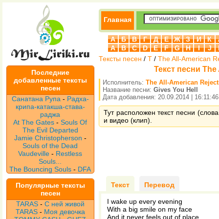
Главная
А
Б
В
Г
Д
Е
Ж
З
И
К
A
B
C
D
E
F
G
H
I
J
Тексты песен
/
T
/
The All-American R
Текст песни The A
Последние
добавленные тексты
Исполнитель:
The All-American Reject
песен
Название песни:
Gives You Hell
Дата добавления: 20.09.2014 | 16:11:46
Санатана Рупа
-
Радха-
крипа-катакша-става-
Тут расположен текст песни (слова 
раджа
и видео (клип).
At The Gates
-
Souls Of
The Evil Departed
Jamie Christopherson
-
Souls of the Dead
Vaudeville
-
Restless
Souls...
The Bouncing Souls
-
DFA
Текст
Перевод
Популярные тексты
песен
I wake up every evening
TARAS
-
С ней живой
With a big smile on my face
TARAS
-
Моя девочка
And it never feels out of place