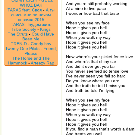
TOMMY CASH
-
GUEZ
And you're still probably working
WHOZ BAK
At a nine to five pace
TARAS feat. Своя
-
А ты
I wonder how bad that taste
снись мне по ночам
девочка 2015
When you see my face
TARAS
-
Будем жить
Hope it gives you hell
Tribe Society
-
Kings
Hope it gives you hell
The Struts
-
Could Have
When you walk my way
Been Me
Hope it gives you hell
TREN-D
-
Candy boy
Hope it gives you hell
Twenty One Pilots
-
Friend,
Please
Now where's your picket fence love
The Horse and The
And where's that shiny car
Hammock
-
Arteezy Rap
And did it ever get you far
You never seemed so tense love
I've never seen you fall so hard
Do you know where you are
And the truth be told I miss you
And truth be told I'm lying
When you see my face
Hope it gives you hell
Hope it gives you hell
When you walk my way
Hope it gives you hell
Hope it gives you hell
If you find a man that's worth a dam
And treats you well