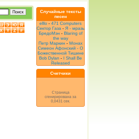
Случайные тексты
песен
elllo
-
471 Computers
Ш
Э
Ю
Я
Сектор Газа
-
Я - мразь
X
Y
Z
#
БредоМэн
-
Blaring of
the way
Петр Маркин
-
Монах
Симеон Афонский - О
Божественной Тишине
Bob Dylan
-
I Shall Be
Released
Счетчики
Страница
сгенирирована за
0,0431 сек.