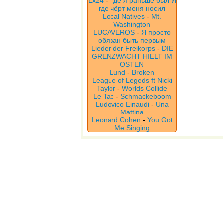
Lx24
-
Где я раньше был И
где чёрт меня носил
Local Natives
-
Mt.
Washington
LUCAVEROS
-
Я просто
обязан быть первым
Lieder der Freikorps
-
DIE
GRENZWACHT HIELT IM
OSTEN
Lund
-
Broken
League of Legeds ft Nicki
Taylor
-
Worlds Collide
Le Tac
-
Schmackeboom
Ludovico Einaudi
-
Una
Mattina
Leonard Cohen
-
You Got
Me Singing