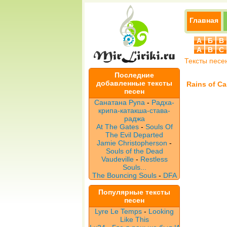
Главная
А
Б
В
A
B
C
Тексты песе
Последние
добавленные тексты
Rains of C
песен
Санатана Рупа
-
Радха-
крипа-катакша-става-
раджа
At The Gates
-
Souls Of
The Evil Departed
Jamie Christopherson
-
Souls of the Dead
Vaudeville
-
Restless
Souls...
The Bouncing Souls
-
DFA
Популярные тексты
песен
Lyre Le Temps
-
Looking
Like This