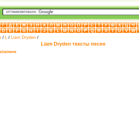
Г
Д
Е
Ж
З
И
К
Л
М
Н
О
П
Р
С
Т
У
Ф
Х
Ц
Ч
D
E
F
G
H
I
J
K
L
M
N
O
P
Q
R
S
T
U
V
W
н
/
L
/
Liam Dryden
/
Liam Dryden тексты песен
astamere