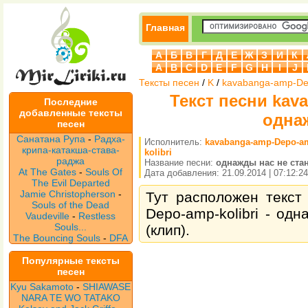
Главная
А
Б
В
Г
Д
Е
Ж
З
И
К
A
B
C
D
E
F
G
H
I
J
Тексты песен
/
K
/
kavabanga-amp-Dep
Текст песни kava
Последние
добавленные тексты
одна
песен
Санатана Рупа
-
Радха-
Исполнитель:
kavabanga-amp-Depo-a
крипа-катакша-става-
kolibri
раджа
Название песни:
однажды нас не ста
At The Gates
-
Souls Of
Дата добавления: 21.09.2014 | 07:12:24
The Evil Departed
Jamie Christopherson
-
Тут расположен текст
Souls of the Dead
Depo-amp-kolibri - од
Vaudeville
-
Restless
Souls...
(клип).
The Bouncing Souls
-
DFA
Популярные тексты
песен
Kyu Sakamoto
-
SHIAWASE
NARA TE WO TATAKO