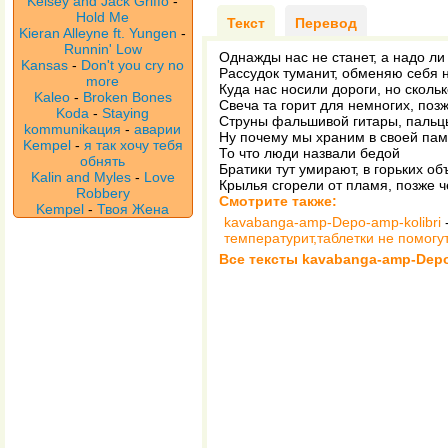
Kelsey and Jack Griffo
-
Hold Me
Текст
Перевод
Kieran Alleyne ft. Yungen
-
Runnin' Low
Однажды нас не станет, а надо л
Kansas
-
Don't you cry no
Рассудок туманит, обменяю себя 
more
Куда нас носили дороги, но сколь
Kaleo
-
Broken Bones
Свеча та горит для немногих, поз
Koda
-
Staying
Струны фальшивой гитары, пальц
kommunikaция
-
аварии
Ну почему мы храним в своей пам
Kempel
-
я так хочу тебя
То что люди назвали бедой
обнять
Братики тут умирают, в горьких об
Kalin and Myles
-
Love
Крылья сгорели от пламя, позже 
Robbery
Смотрите также:
Kempel
-
Твоя Жена
kavabanga-amp-Depo-amp-kolibri
температурит,таблетки не помогу
Все тексты kavabanga-amp-Depo-