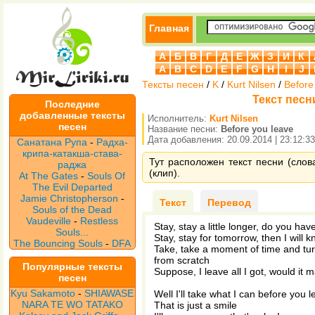
Главная
А
Б
В
Г
Д
Е
Ж
З
И
К
A
B
C
D
E
F
G
H
I
J
Тексты песен
/
K
/
Kurt Nilsen
/
Before
Текст песни
Последние
добавленные тексты
Исполнитель:
Kurt Nilsen
песен
Название песни:
Before you leave
Дата добавления: 20.09.2014 | 23:12:33
Санатана Рупа
-
Радха-
крипа-катакша-става-
Тут расположен текст песни (слова
раджа
(клип).
At The Gates
-
Souls Of
The Evil Departed
Jamie Christopherson
-
Текст
Перевод
Souls of the Dead
Vaudeville
-
Restless
Stay, stay a little longer, do you ha
Souls...
Stay, stay for tomorrow, then I will k
The Bouncing Souls
-
DFA
Take, take a moment of time and turn
from scratch
Популярные тексты
Suppose, I leave all I got, would it 
песен
Kyu Sakamoto
-
SHIAWASE
Well I'll take what I can before you 
NARA TE WO TATAKO
That is just a smile