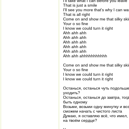
I'll take what I can before you leave
That is just a smile
I'll see you more that's why I can w
That is all right
Come on and show me that silky ski
Your o so fine
I know we could turn it right
Ahh ahh ahh
Ahh ahh ahh
Ahh ahh ahh
Ahh ahh ahh
Ahh ahh ahh
Ahh ahh ahhhhhhhhhhh
Come on and show me that silky ski
Your o so fine
I know we could turn it right
I know we could turn it right
Останься, останься чуть подольше
уходить?
Останься, останься до завтра, тог
быть одному
Возьми, возьми одну минутку и воз
сможем начать с чистого листа
Думаю, я оставляю всё, что имел, 
на твоём сердце?