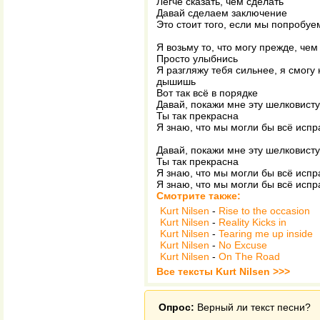
Легче сказать, чем сделать
Давай сделаем заключение
Это стоит того, если мы попробуе
Я возьму то, что могу прежде, че
Просто улыбнись
Я разгляжу тебя сильнее, я смогу 
дышишь
Вот так всё в порядке
Давай, покажи мне эту шелковист
Ты так прекрасна
Я знаю, что мы могли бы всё испр
Давай, покажи мне эту шелковист
Ты так прекрасна
Я знаю, что мы могли бы всё испр
Я знаю, что мы могли бы всё испр
Смотрите также:
Kurt Nilsen
-
Rise to the occasion
Kurt Nilsen
-
Reality Kicks in
Kurt Nilsen
-
Tearing me up inside
Kurt Nilsen
-
No Excuse
Kurt Nilsen
-
On The Road
Все тексты Kurt Nilsen >>>
Опрос:
Верный ли текст песни?