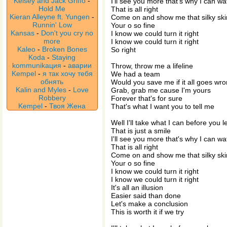
Kelsey and Jack Griffo
-
I'll see you more that's why I can w
Hold Me
That is all right
Kieran Alleyne ft. Yungen
-
Come on and show me that silky ski
Runnin' Low
Your o so fine
Kansas
-
Don't you cry no
I know we could turn it right
more
I know we could turn it right
Kaleo
-
Broken Bones
So right
Koda
-
Staying
kommunikaция
-
аварии
Throw, throw me a lifeline
Kempel
-
я так хочу тебя
We had a team
обнять
Would you save me if it all goes wr
Kalin and Myles
-
Love
Grab, grab me cause I'm yours
Robbery
Forever that's for sure
Kempel
-
Твоя Жена
That's what I want you to tell me
Well I'll take what I can before you 
That is just a smile
I'll see you more that's why I can w
That is all right
Come on and show me that silky ski
Your o so fine
I know we could turn it right
I know we could turn it right
It's all an illusion
Easier said than done
Let's make a conclusion
This is worth it if we try