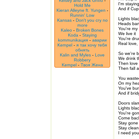
Kelsey and Jack Griffo
-
I'm stayin
Hold Me
And if Cup
Kieran Alleyne ft. Yungen
-
Runnin' Low
Lights bla
Kansas
-
Don't you cry no
Heads ba
more
You're my
Kaleo
-
Broken Bones
We live it
Koda
-
Staying
You're dru
kommunikaция
-
аварии
Real love, I
Kempel
-
я так хочу тебя
обнять
So we're b
Kalin and Myles
-
Love
We drink t
Robbery
Then love 
Kempel
-
Твоя Жена
Then fall a
You waste
On my hea
You've bu
And if bridg
Doors sla
Lights bla
You're go
Come bac
Stay gone
Stay clean
I need yo