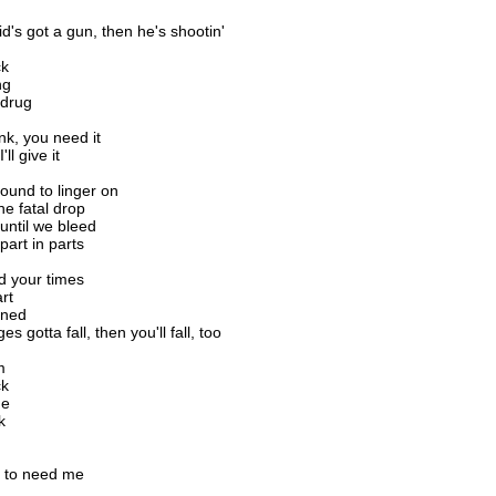
g
id's got a gun, then he's shootin'
ck
ng
 drug
nk, you need it
'll give it
ound to linger on
he fatal drop
until we bleed
part in parts
d your times
rt
rned
es gotta fall, then you'll fall, too
m
ck
ne
k
u to need me