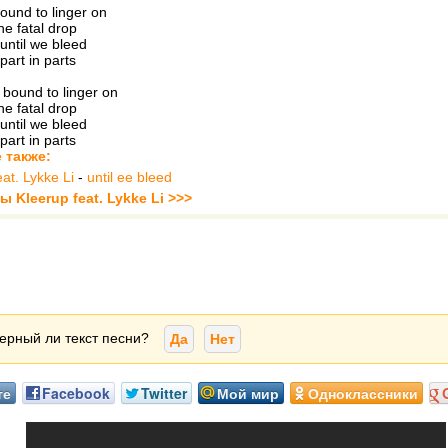
ound to linger on
he fatal drop
until we bleed
part in parts
bound to linger on
he fatal drop
until we bleed
part in parts
 также:
at. Lykke Li
-
until ee bleed
ы Kleerup feat. Lykke Li >>>
ерный ли текст песни?
Да
Нет
те
Facebook
Twitter
Мой мир
Одноклассники