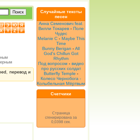
Случайные тексты
песен
Анна Семенович feat.
Ш
Э
Ю
Я
Вилли Токарев
-
Поле
X
Y
Z
#
Чудес
Melanie C
-
Maybe This
Time
Bunny Berigan
-
All
God's Chillun Got
рным
Rhythm
верным
Под вопросом
-
видео
про русских солдат
leed, перевод и
Butterfly Temple
-
Колесо Чернобога -
Колыбельная Мёртвым
Счетчики
Страница
сгенирирована за
0,0398 сек.