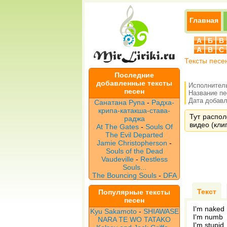
Главная
А
Б
В
A
B
C
Тексты песе
Последние
добавленные тексты
Исполнител
песен
Название п
Дата добавле
Санатана Рупа
-
Радха-
крипа-катакша-става-
Тут распол
раджа
видео (клип
At The Gates
-
Souls Of
The Evil Departed
Jamie Christopherson
-
Souls of the Dead
Vaudeville
-
Restless
Souls...
The Bouncing Souls
-
DFA
Текст
Популярные тексты
песен
I'm naked
Kyu Sakamoto
-
SHIAWASE
I'm numb
NARA TE WO TATAKO
I'm stupid