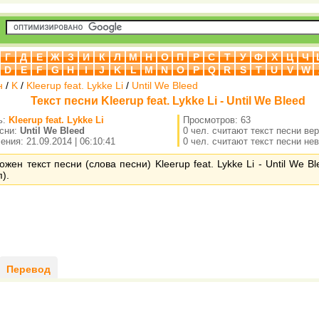
Г
Д
Е
Ж
З
И
К
Л
М
Н
О
П
Р
С
Т
У
Ф
Х
Ц
Ч
D
E
F
G
H
I
J
K
L
M
N
O
P
Q
R
S
T
U
V
W
н
/
K
/
Kleerup feat. Lykke Li
/
Until We Bleed
Текст песни Kleerup feat. Lykke Li - Until We Bleed
ь:
Kleerup feat. Lykke Li
Просмотров: 63
есни:
Until We Bleed
0 чел. считают текст песни ве
ния: 21.09.2014 | 06:10:41
0 чел. считают текст песни не
ожен текст песни (слова песни) Kleerup feat. Lykke Li - Until We B
).
Перевод