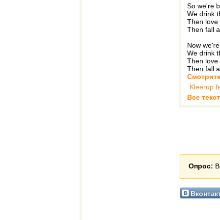
So we're b
We drink t
Then love 
Then fall a
Now we're 
We drink t
Then love 
Then fall a
Смотрите
Kleerup fe
Все текст
Опрос:
В
Вконтак