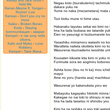
Kelsey and Jack Griffo
-
Negau koto (tsurakutemo) tachimuka
Hold Me
dakara yuku ne
Kieran Alleyne ft. Yungen
-
Yume no naka (mezametara) mata 
Runnin' Low
Kansas
-
Don't you cry no
Tooi kioku mune ni hime utau
more
Kaleo
-
Broken Bones
Hakanaku tayutau sekai wo kimi no
Koda
-
Staying
Ima ha tada tsubasa wo tatande yuk
kommunikaция
-
аварии
Eien no yasuragi ni tsutsumarete lov
Kempel
-
я так хочу тебя
обнять
Yasashiku mimamoru watashi no kon
Kalin and Myles
-
Love
Waratteta naiteta okotteta kimi no k
Robbery
Wasurenai itsumademo kesshite until
Kempel
-
Твоя Жена
Kousaten kikoete kita kimi ni yoku n
Furimuite sora wo aogimiru kobore
Ashita koso (itsu no hi ka) mou ichido
mayoi
Ame no yoru (hareta asa) machitsu
Wasurenai yo kakenuketa yoru wo
Mabayuku kagayaku hitotoki minna t
Kakegae no nai toki to shirazu ni wa
Ima ha tada taisetsu ni shinobu you 
Kimi ha ne tashika ni ano toki watash