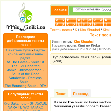
Главная
А
Б
В
Г
Д
Е
Ж
З
И
К
A
B
C
D
E
F
G
H
I
J
Тексты песен
/
K
/
Kita Shuuhei
/
Kimi
Текст песн
Последние
добавленные тексты
Исполнитель:
Kita Shuuhei
песен
Название песни:
Kimi no Kioku
Дата добавления: 26.09.2014 | 10:22:45
Санатана Рупа
-
Радха-
крипа-катакша-става-
Тут расположен текст песни (слов
раджа
(клип).
At The Gates
-
Souls Of
The Evil Departed
Jamie Christopherson
-
Souls of the Dead
Vaudeville
-
Restless
Souls...
The Bouncing Souls
-
DFA
Текст
Перевод
Популярные тексты
песен
Kaze no koe hikari no tsubu madoro
Kyu Sakamoto
-
SHIAWASE
Wasurenai yasashii hohoemi kanashi
NARA TE WO TATAKO