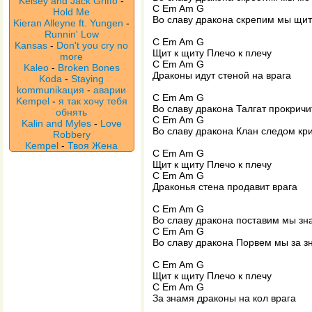
Kelsey and Jack Griffo
-
С Em Am G
Hold Me
Во славу дракона скрепим мы щи
Kieran Alleyne ft. Yungen
-
Runnin' Low
С Em Am G
Kansas
-
Don't you cry no
Щит к щиту Плечо к плечу
more
С Em Am G
Kaleo
-
Broken Bones
Драконы идут стеной на врага
Koda
-
Staying
kommunikaция
-
аварии
С Em Am G
Kempel
-
я так хочу тебя
Во славу дракона Талгат прокричи
обнять
С Em Am G
Kalin and Myles
-
Love
Во славу дракона Клан следом кр
Robbery
Kempel
-
Твоя Жена
С Em Am G
Щит к щиту Плечо к плечу
С Em Am G
Драконья стена продавит врага
С Em Am G
Во славу дракона поставим мы зн
С Em Am G
Во славу дракона Порвем мы за з
С Em Am G
Щит к щиту Плечо к плечу
С Em Am G
За знамя драконы на кол врага