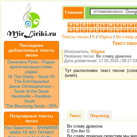
Главная
А
Б
В
Г
Д
Е
Ж
З
И
К
A
B
C
D
E
F
G
H
I
J
Тексты песен
/
K
/
Kilgara
/
Во славу 
Текст пес
Последние
добавленные тексты
Исполнитель:
Kilgara
песен
Название песни:
Во славу дракона
Дата добавления: 17.05.2016 | 08:27:43
Санатана Рупа
-
Радха-
крипа-катакша-става-
Тут расположен текст песни (сло
раджа
(клип).
At The Gates
-
Souls Of
The Evil Departed
Jamie Christopherson
-
Souls of the Dead
Vaudeville
-
Restless
Souls...
The Bouncing Souls
-
DFA
Текст
Перевод
Популярные тексты
песен
Во славу дракона
Kyu Sakamoto
-
SHIAWASE
С Em Am G
NARA TE WO TATAKO
Во славу дракона скрестим мы ме