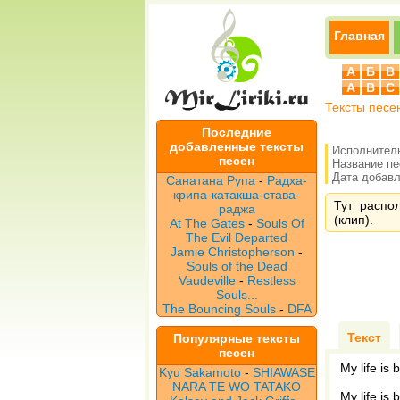
Главная
А
Б
В
A
B
C
Тексты песе
Последние
добавленные тексты
Исполнител
песен
Название п
Дата добавле
Санатана Рупа
-
Радха-
крипа-катакша-става-
Тут распол
раджа
(клип).
At The Gates
-
Souls Of
The Evil Departed
Jamie Christopherson
-
Souls of the Dead
Vaudeville
-
Restless
Souls...
The Bouncing Souls
-
DFA
Текст
Популярные тексты
песен
My life is br
Kyu Sakamoto
-
SHIAWASE
NARA TE WO TATAKO
My life is b