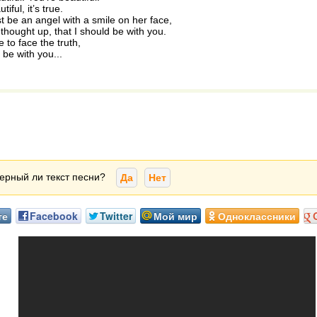
iful, it’s true.
 be an angel with a smile on her face,
hought up, that I should be with you.
me to face the truth,
r be with you...
ерный ли текст песни?
Да
Нет
те
Facebook
Twitter
Мой мир
Одноклассники