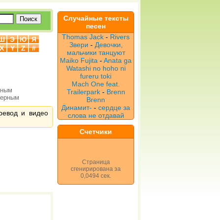
Случайные тексты
песен
Thomas Jack
-
Rivers
Ш
Э
Ю
Я
Звери
-
Девочки,
X
Y
Z
#
мальчики танцуют
Maiko Fujita
-
Anata ga
Watashi no hoho ni
fureru toki
Mach One feat.
рным
Trailerpark
-
Brenn
верным
Brenn
Динамит-
-
сердце за
еревод и видео
слова не отдавай
Счетчики
Страница
сгенирирована за
0,0494 сек.