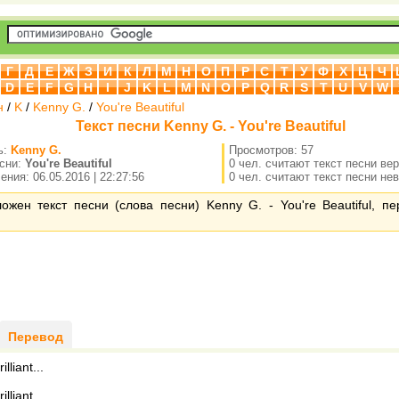
Г
Д
Е
Ж
З
И
К
Л
М
Н
О
П
Р
С
Т
У
Ф
Х
Ц
Ч
D
E
F
G
H
I
J
K
L
M
N
O
P
Q
R
S
T
U
V
W
н
/
K
/
Kenny G.
/
You're Beautiful
Текст песни Kenny G. - You're Beautiful
ь:
Kenny G.
Просмотров: 57
есни:
You're Beautiful
0 чел. считают текст песни ве
ния: 06.05.2016 | 22:27:56
0 чел. считают текст песни не
ожен текст песни (слова песни) Kenny G. - You're Beautiful, п
Перевод
illiant...
rilliant