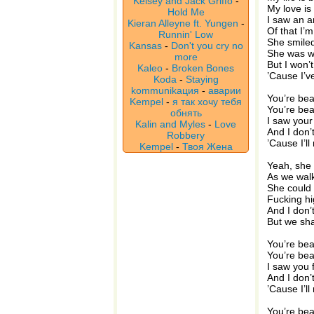
Kelsey and Jack Griffo
-
My love is
Hold Me
I saw an a
Kieran Alleyne ft. Yungen
-
Of that I’
Runnin' Low
She smile
Kansas
-
Don't you cry no
She was w
more
But I won’t
Kaleo
-
Broken Bones
’Cause I’v
Koda
-
Staying
kommunikaция
-
аварии
You’re beau
Kempel
-
я так хочу тебя
You’re beaut
обнять
I saw your
Kalin and Myles
-
Love
And I don’
Robbery
’Cause I’ll
Kempel
-
Твоя Жена
Yeah, she
As we wal
She could 
Fucking hi
And I don’t
But we shar
You’re beau
You’re beaut
I saw you 
And I don’
’Cause I’ll
You’re beau