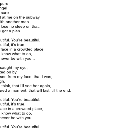
 pure
ngel
m sure
d at me on the subway
ith another man
 lose no sleep on that,
e got a plan
tiful. You’re beautiful.
iful, it’s true.
 face in a crowded place,
t know what to do,
 never be with you...
 caught my eye,
ked on by.
see from my face, that I was,
gh,
 think, that I’ll see her again,
ed a moment, that will last ’till the end.
tiful. You’re beautiful.
iful, it’s true.
face in a crowded place,
t know what to do,
 never be with you...
tiful. You’re beautiful.