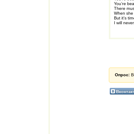
You’re beaut
There must
When she t
But it’s ti
I will neve
Опрос:
В
Вконтак