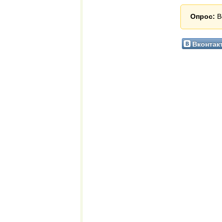
Опрос:
В
Вконтак