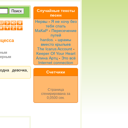
Случайные тексты
песен
Нервы
-
Я не хочу без
Ш
Э
Ю
Я
тебя спать
X
Y
Z
#
МаКаР
-
Пересечение
путей
hardos.
-
шрамы
нцесса
вместо крыльев
The Icarus Account
-
рным
Keeper Of Your Heart
верным
Алина Артц
-
Это всё
Internet connection
одна девочка,
Счетчики
Страница
сгенирирована за
0,0500 сек.