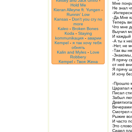
Kelsey and Jack Griffo
-
Мне понра
Hold Me
Не знал ч
Kieran Alleyne ft. Yungen
-
-Интересн
Runnin' Low
-Да.Мне к
Kansas
-
Don't you cry no
Теперь ви
more
Что мне д
Kaleo
-
Broken Bones
Выучил мо
Koda
-
Staying
И каждый 
kommunikaция
-
аварии
-А ты к н
Kempel
-
я так хочу тебя
-Нет, не м
обнять
-Так вы н
Kalin and Myles
-
Love
-Знакомы,
Robbery
Я прячу с
Kempel
-
Твоя Жена
от неё вн
Я прячу ш
И хочу бе
-Прошло м
Царапал к
Писал сти
Забыл люб
Девятиэта
Вечерами 
Смотрел н
Рыжие вол
И часто п
Это слово
Сидел пла