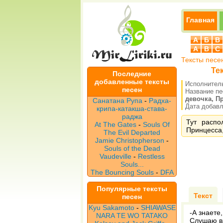
Главная
А
Б
В
A
B
C
Тексты песе
Те
Последние
добавленные тексты
Исполнител
песен
Название п
девочка, П
Санатана Рупа
-
Радха-
Дата добавле
крипа-катакша-става-
раджа
Тут распо
At The Gates
-
Souls Of
Принцесса,
The Evil Departed
Jamie Christopherson
-
Souls of the Dead
Vaudeville
-
Restless
Souls...
The Bouncing Souls
-
DFA
Популярные тексты
Текст
песен
Kyu Sakamoto
-
SHIAWASE
-А знаете
NARA TE WO TATAKO
Слушаю ва