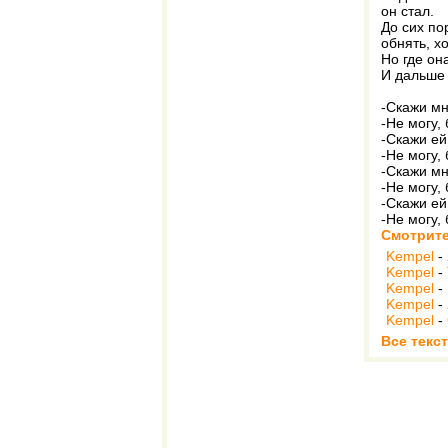
он стал.
До сих по
обнять, х
Но где он
И дальше 
-Скажи мн
-Не могу,
-Скажи ей 
-Не могу, 
-Скажи мн
-Не могу,
-Скажи ей 
-Не могу,
Смотрите
Kempel
-
Kempel
-
Kempel
-
Kempel
-
Kempel
-
Все текс