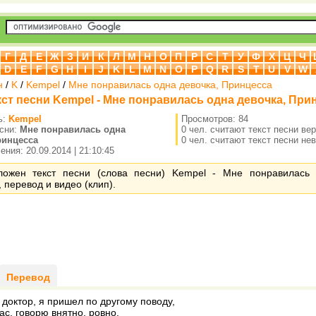
Г
Д
Е
Ж
З
И
К
Л
М
Н
О
П
Р
С
Т
У
Ф
Х
Ц
Ч
D
E
F
G
H
I
J
K
L
M
N
O
P
Q
R
S
T
U
V
W
н
/
K
/
Kempel
/
Мне понравилась одна девочка, Принцесса
кст песни Kempel - Мне понравилась одна девочка, При
ь:
Kempel
Просмотров: 84
есни:
Мне понравилась одна
0 чел. считают текст песни ве
ринцесса
0 чел. считают текст песни не
ния: 20.09.2014 | 21:10:45
ложен текст песни (слова песни) Kempel - Мне понравилась 
 перевод и видео (клип).
Перевод
, доктор, я пришел по другому поводу,
с, говорю внятно, ровно.