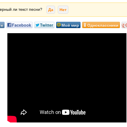
ерный ли текст песни?
Да
Нет
те
Facebook
Twitter
Мой мир
Одноклассники