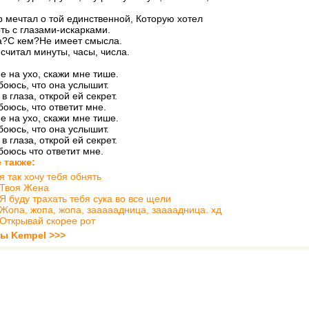
р мечтал о той единственной, Которую хотел
оть с глазами-искарками.
а?С кем?Не имеет смысла.
считал минуты, часы, числа.
е на ухо, скажи мне тише.
 боюсь, что она услышит.
в глаза, открой ей секрет.
боюсь, что ответит мне.
е на ухо, скажи мне тише.
 боюсь, что она услышит.
в глаза, открой ей секрет.
 боюсь что ответит мне.
 также:
я так хочу тебя обнять
Твоя Жена
Я буду трахать тебя сука во все щели
Жопа, жопа, жопа, зааааадница, заааадница. хд
Открывай скорее рот
ты Kempel >>>