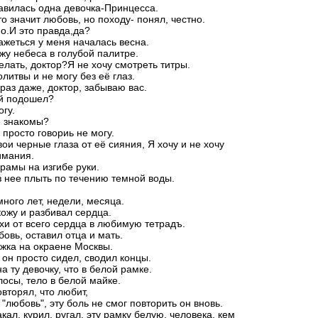
вилась одна девочка-Принцесса.
то значит любовь, но походу- понял, честно.
о.И это правда,да?
ажеться у меня началась весна.
жу небеса в голубой палитре.
елать, доктор?Я не хочу смотреть титры.
литвы и не могу без её глаз.
раз даже, доктор, забываю вас.
ей подошел?
огу.
е знакомы?
 просто говориь не могу.
вои черные глаза от её сияния, Я хочу и не хочу
имания.
рамы на изгибе руки.
з нее плыть по течению темной воды.
ного лет, недели, месяца.
ожу и разбивал сердца.
хи от всего сердца в любимую тетрадъ.
овь, оставил отца и мать.
жка на окраене Москвы.
он просто сидел, сводил концы.
а ту девочку, что в белой рамке.
осы, тело в белой майке.
овторял, что любит,
 "любовь", эту боль не смог повторить он вновь.
кал, курил, ругал, эту рамку белую, человека, кем