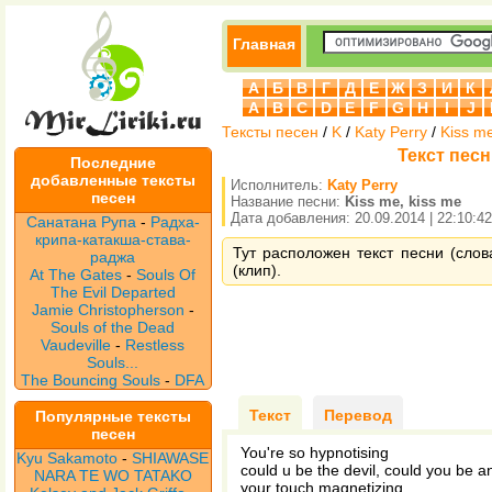
Главная
А
Б
В
Г
Д
Е
Ж
З
И
К
A
B
C
D
E
F
G
H
I
J
Тексты песен
/
K
/
Katy Perry
/
Kiss me
Текст песн
Последние
добавленные тексты
Исполнитель:
Katy Perry
песен
Название песни:
Kiss me, kiss me
Дата добавления: 20.09.2014 | 22:10:42
Санатана Рупа
-
Радха-
крипа-катакша-става-
Тут расположен текст песни (слова
раджа
(клип).
At The Gates
-
Souls Of
The Evil Departed
Jamie Christopherson
-
Souls of the Dead
Vaudeville
-
Restless
Souls...
The Bouncing Souls
-
DFA
Текст
Перевод
Популярные тексты
песен
You're so hypnotising
Kyu Sakamoto
-
SHIAWASE
could u be the devil, could you be a
NARA TE WO TATAKO
your touch magnetizing