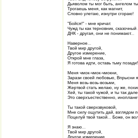
Дьяволом ты мог быть, ангелом ты
Трогаешь меня, как магнит,
Словно улетаю, изнутри сгораю!
"Бойся!" - мне кричат.
Чужд ты как терновник, сказочный
ДНК - другая, они не понимают...
Наверное...
Твой мир другой,
Другое измерение,
Открой мне глаза,
Я готова идти, оставь тьму позади!
Меня чмок-чмок-чмокни,
Зарази своей любовью, Впрысни яд
Меня возь-возь-возьми,
Жертвой стать желаю, ну же, пох
Хей, ты такой чужой, и ты так дале
Это сверхъестественно, инопланет
Ты такой сверхзвуковой,
Мне силу ощутить дай, взглядом 
Поцелуй твой такой... Боже, он во
Я знаю...
Твой мир другой,
Другое измерение,