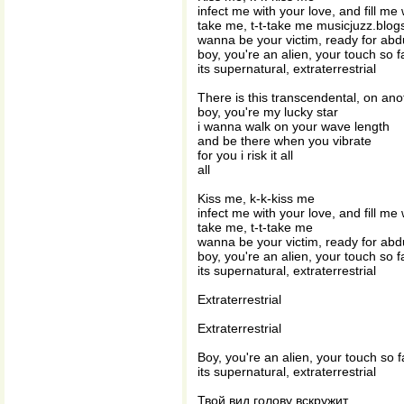
infect me with your love, and fill me
take me, t-t-take me musicjuzz.blo
wanna be your victim, ready for abd
boy, you're an alien, your touch so 
its supernatural, extraterrestrial
There is this transcendental, on ano
boy, you're my lucky star
i wanna walk on your wave length
and be there when you vibrate
for you i risk it all
all
Kiss me, k-k-kiss me
infect me with your love, and fill me
take me, t-t-take me
wanna be your victim, ready for abd
boy, you're an alien, your touch so 
its supernatural, extraterrestrial
Extraterrestrial
Extraterrestrial
Boy, you're an alien, your touch so 
its supernatural, extraterrestrial
Твой вид голову вскружит...