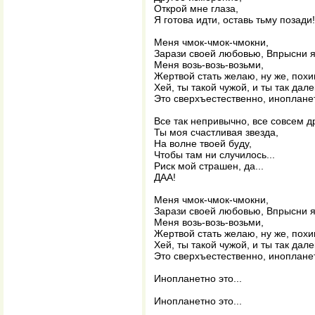
Открой мне глаза,
Я готова идти, оставь тьму позади!
Меня чмок-чмок-чмокни,
Зарази своей любовью, Впрысни яд
Меня возь-возь-возьми,
Жертвой стать желаю, ну же, пох
Хей, ты такой чужой, и ты так дале
Это сверхъестественно, инопланет
Все так непривычно, все совсем д
Ты моя счастливая звезда,
На волне твоей буду,
Чтобы там ни случилось...
Риск мой страшен, да...
ДАА!
Меня чмок-чмок-чмокни,
Зарази своей любовью, Впрысни яд
Меня возь-возь-возьми,
Жертвой стать желаю, ну же, пох
Хей, ты такой чужой, и ты так дале
Это сверхъестественно, инопланет
Инопланетно это...
Инопланетно это...