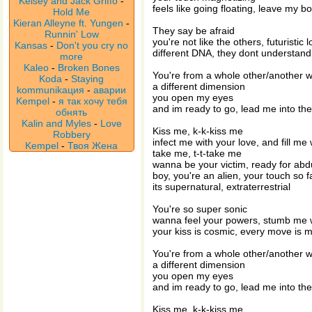
Kelsey and Jack Griffo
-
feels like going floating, leave my b
Hold Me
Kieran Alleyne ft. Yungen
-
They say be afraid
Runnin' Low
you're not like the others, futuristic 
Kansas
-
Don't you cry no
different DNA, they dont understand
more
Kaleo
-
Broken Bones
You're from a whole other/another w
Koda
-
Staying
a different dimension
kommunikaция
-
аварии
you open my eyes
Kempel
-
я так хочу тебя
and im ready to go, lead me into the 
обнять
Kalin and Myles
-
Love
Kiss me, k-k-kiss me
Robbery
infect me with your love, and fill me
Kempel
-
Твоя Жена
take me, t-t-take me
wanna be your victim, ready for abd
boy, you're an alien, your touch so 
its supernatural, extraterrestrial
You're so super sonic
wanna feel your powers, stumb me w
your kiss is cosmic, every move is 
You're from a whole other/another w
a different dimension
you open my eyes
and im ready to go, lead me into the 
Kiss me, k-k-kiss me