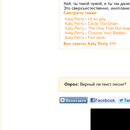
Хей, ты такой чужой, и ты так дале
Это сверхъестественно, инопланет
Смотрите также:
Katy Perry
-
Ur so gay
Katy Perry
-
Circle The Drain
Katy Perry
-
The One That Got Aw
Katy Perry
-
Choose Your Battles
Katy Perry
-
Fire work
Все тексты Katy Perry >>>
Опрос:
Верный ли текст песни?
Вконтакте
Facebook
Twi