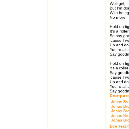
Well girl, 
But I'm do
With bein
No more
Hold on ti
It's a roll
So say go
'cause I w
Up and d
You're all
Say goodn
Hold on ti
it's a roll
Say good
'cause I w
Up and d
You're all
Say goodn
Смотрите
Jonas Bro
Jonas Bro
Jonas Bro
Jonas Bro
Jonas Bro
Все текс