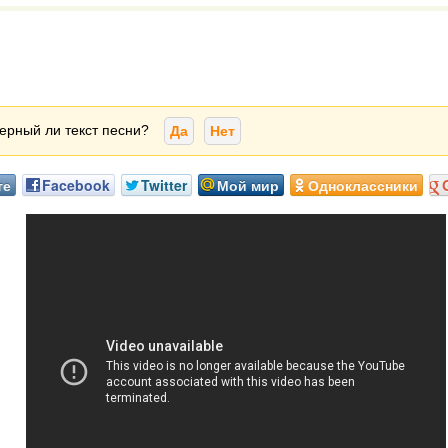
ерный ли текст песни?
Да
Нет
те
Facebook
Twitter
Мой мир
Одноклассники