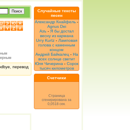
Случайные тексты
песен
Александр Кнайфель
-
Ш
Э
Ю
Я
Agnus Dei
X
Y
Z
#
Азъ
-
Я бы достал
весну из кармана
Urry Kurtz
-
Ламповая
голова с каменным
концом
рным
Андрей Байкалец
-
На
верным
всех солнце светит
Юля Чичерина
-
Сорок
odbye, перевод
тысяч километров
Счетчики
Страница
сгенирирована за
0,0518 сек.