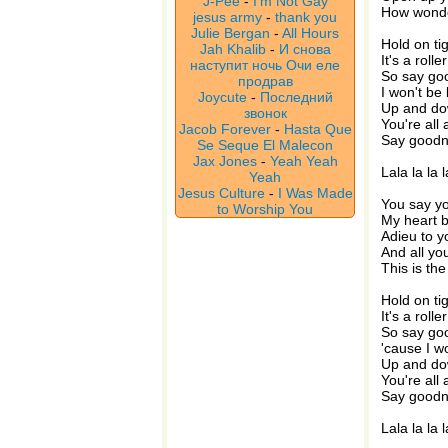
J-Pee
-
I'm Not Gay
How wonder
jesus army
-
thank you
Julie Bergan
-
All Hours
Hold on ti
Jah Khalib
-
И снова
It's a roll
наступит ночь Очи еле
So say go
продрав
I won't be
Joycute
-
Последний
Up and d
звонок
You're all
Jacob Forever
-
Hasta Que
Say goodn
Se Seque El Malecon
Jax Jones
-
Yeah Yeah
Lala la la l
Yeah
Jesus Culture
-
I Was Made
You say yo
to Worship You
My heart bu
Adieu to y
And all yo
This is th
Hold on ti
It's a roll
So say go
'cause I w
Up and d
You're all
Say goodn
Lala la la l