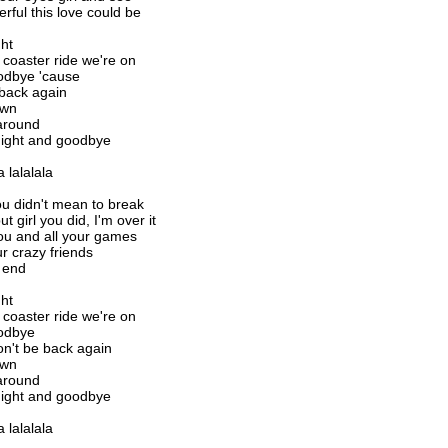
ful this love could be
ght
er coaster ride we're on
odbye 'cause
 back again
own
 around
ight and goodbye
a lalalala
u didn't mean to break
t girl you did, I'm over it
ou and all your games
ur crazy friends
e end
ght
er coaster ride we're on
odbye
on't be back again
own
 around
ight and goodbye
a lalalala