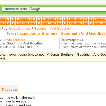
Г
Д
Е
Ж
З
И
К
Л
М
Н
О
П
Р
С
Т
У
Ф
Х
Ц
Ч
D
E
F
G
H
I
J
K
L
M
N
O
P
Q
R
S
T
U
V
W
н
/
J
/
Jonas Brothers
/
Goodnight And Goodbye
Текст песни Jonas Brothers - Goodnight And Goodbye
ь:
Jonas Brothers
Просмотров: 31
есни:
Goodnight And Goodbye
0 чел. считают текст песни ве
ния: 20.09.2014 | 18:11:57
0 чел. считают текст песни не
ожен текст песни (слова песни) Jonas Brothers - Goodnight And Go
ип).
Перевод
een no walk in the park
 we have fallen apart
ur eyes girl and see