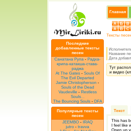
Главная
А
Б
В
A
B
C
Тексты песе
Последние
добавленные тексты
Исполнител
песен
Название п
Дата добавле
Санатана Рупа
-
Радха-
крипа-катакша-става-
Тут распол
раджа
и видео (кл
At The Gates
-
Souls Of
The Evil Departed
Jamie Christopherson
-
Souls of the Dead
Vaudeville
-
Restless
Souls...
The Bouncing Souls
-
DFA
Текст
Популярные тексты
песен
This has b
JEEMBO
-
IRAQ
I feel like
jutro
-
travva
Open up yo