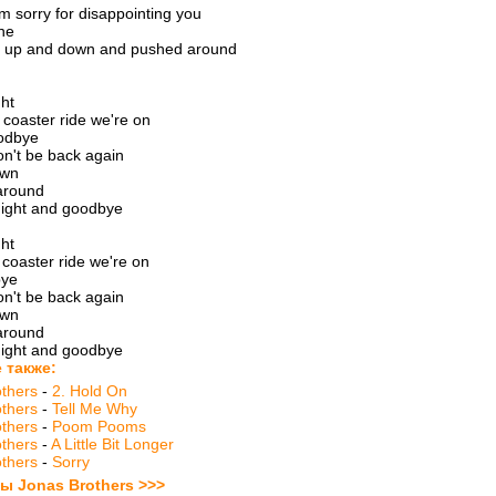
I'm sorry for disappointing you
ne
g up and down and pushed around
ght
er coaster ride we're on
odbye
on't be back again
own
 around
ight and goodbye
ght
er coaster ride we're on
bye
on't be back again
own
 around
ight and goodbye
 также:
thers
-
2. Hold On
thers
-
Tell Me Why
thers
-
Poom Pooms
thers
-
A Little Bit Longer
thers
-
Sorry
ты Jonas Brothers >>>