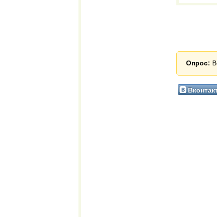
Опрос:
В
Вконтак