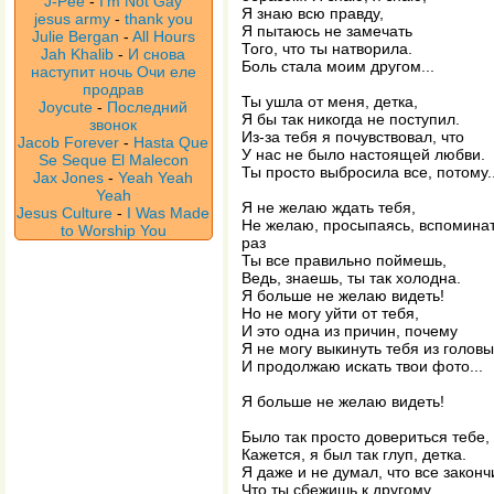
J-Pee
-
I'm Not Gay
Я знаю всю правду,
jesus army
-
thank you
Я пытаюсь не замечать
Julie Bergan
-
All Hours
Того, что ты натворила.
Jah Khalib
-
И снова
Боль стала моим другом...
наступит ночь Очи еле
продрав
Ты ушла от меня, детка,
Joycute
-
Последний
Я бы так никогда не поступил.
звонок
Из-за тебя я почувствовал, что
Jacob Forever
-
Hasta Que
У нас не было настоящей любви.
Se Seque El Malecon
Ты просто выбросила все, потому..
Jax Jones
-
Yeah Yeah
Yeah
Я не желаю ждать тебя,
Jesus Culture
-
I Was Made
Не желаю, просыпаясь, вспоминать
to Worship You
раз
Ты все правильно поймешь,
Ведь, знаешь, ты так холодна.
Я больше не желаю видеть!
Но не могу уйти от тебя,
И это одна из причин, почему
Я не могу выкинуть тебя из головы
И продолжаю искать твои фото...
Я больше не желаю видеть!
Было так просто довериться тебе,
Кажется, я был так глуп, детка.
Я даже и не думал, что все закончи
Что ты сбежишь к другому.