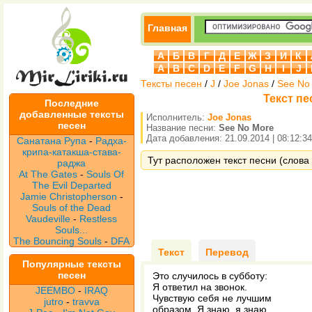
Главная
А
Б
В
Г
Д
Е
Ж
З
И
К
A
B
C
D
E
F
G
H
I
J
Тексты песен
/
J
/
Joe Jonas
/
See No
Текст пе
Последние
добавленные тексты
Исполнитель:
Joe Jonas
песен
Название песни:
See No More
Дата добавления: 21.09.2014 | 08:12:34
Санатана Рупа
-
Радха-
крипа-катакша-става-
Тут расположен текст песни (слова 
раджа
At The Gates
-
Souls Of
The Evil Departed
Jamie Christopherson
-
Souls of the Dead
Vaudeville
-
Restless
Souls...
The Bouncing Souls
-
DFA
Текст
Перевод
Популярные тексты
песен
Это случилось в субботу:
Я ответил на звонок.
JEEMBO
-
IRAQ
Чувствую себя не лучшим
jutro
-
travva
образом. Я знаю, я знаю,