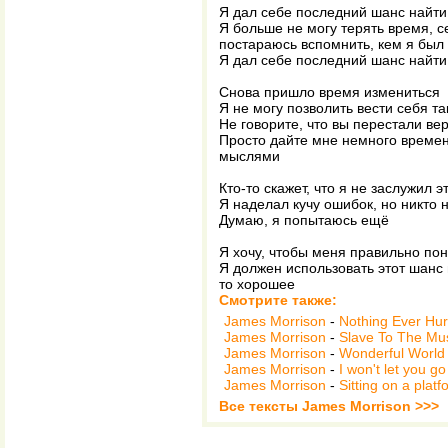
Я дал себе последний шанс найти
Я больше не могу терять время, с
постараюсь вспомнить, кем я был
Я дал себе последний шанс найти
Снова пришло время измениться
Я не могу позволить вести себя та
Не говорите, что вы перестали ве
Просто дайте мне немного времен
мыслями
Кто-то скажет, что я не заслужил э
Я наделал кучу ошибок, но никто 
Думаю, я попытаюсь ещё
Я хочу, чтобы меня правильно по
Я должен использовать этот шанс и
то хорошее
Смотрите также:
James Morrison
-
Nothing Ever Hur
James Morrison
-
Slave To The Mu
James Morrison
-
Wonderful World
James Morrison
-
I won't let you go
James Morrison
-
Sitting on a platf
Все тексты James Morrison >>>