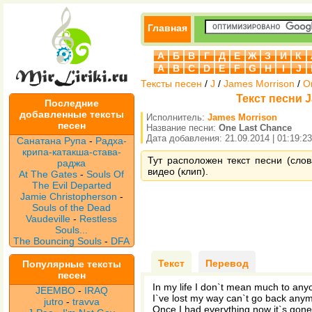
Главная
А
Б
В
Г
Д
Е
Ж
З
И
К
A
B
C
D
E
F
G
H
I
J
Тексты песен
/
J
/
James Morrison
/
O
Текст песни J
Последние
добавленные тексты
Исполнитель:
James Morrison
песен
Название песни:
One Last Chance
Дата добавления: 21.09.2014 | 01:19:23
Санатана Рупа
-
Радха-
крипа-катакша-става-
Тут расположен текст песни (сло
раджа
видео (клип).
At The Gates
-
Souls Of
The Evil Departed
Jamie Christopherson
-
Souls of the Dead
Vaudeville
-
Restless
Souls...
The Bouncing Souls
-
DFA
Текст
Перевод
Популярные тексты
песен
In my life I don`t mean much to any
JEEMBO
-
IRAQ
I`ve lost my way can`t go back any
jutro
-
travva
Once I had everything now it`s gone