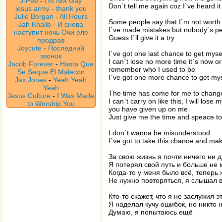
J-Pee
-
I'm Not Gay
Don`t tell me again coz I`ve heard it 
jesus army
-
thank you
Julie Bergan
-
All Hours
Some people say that I`m not worth 
Jah Khalib
-
И снова
I`ve made mistakes but nobody`s pe
наступит ночь Очи еле
Guess I`ll give it a try
продрав
Joycute
-
Последний
I`ve got one last chance to get myse
звонок
I can`t lose no more time it`s now or
Jacob Forever
-
Hasta Que
remember who I used to be
Se Seque El Malecon
I`ve got one more chance to get mys
Jax Jones
-
Yeah Yeah
Yeah
The time has come for me to chang
Jesus Culture
-
I Was Made
I can`t carry on like this, I will lose 
to Worship You
you have given up on me
Just give me the time and speace t
I don`t wanna be misunderstood
I`ve got to take this chance and ma
За свою жизнь я почти ничего ни д
Я потерял свой путь и больше не 
Когда-то у меня было всё, теперь
Не нужно повторяться, я слышал 
Кто-то скажет, что я не заслужил э
Я наделал кучу ошибок, но никто 
Думаю, я попытаюсь ещё