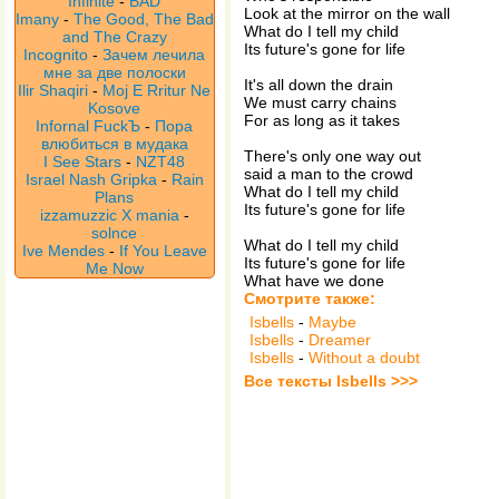
Infinite
-
BAD
Look at the mirror on the wall
Imany
-
The Good, The Bad
What do I tell my child
and The Crazy
Its future's gone for life
Incognito
-
Зачем лечила
мне за две полоски
It's all down the drain
Ilir Shaqiri
-
Moj E Rritur Ne
We must carry chains
Kosove
For as long as it takes
Infornal FuckЪ
-
Пора
влюбиться в мудака
There's only one way out
I See Stars
-
NZT48
said a man to the crowd
Israel Nash Gripka
-
Rain
What do I tell my child
Plans
Its future's gone for life
izzamuzzic X mania
-
solnce
What do I tell my child
Ive Mendes
-
If You Leave
Its future's gone for life
Me Now
What have we done
Смотрите также:
Isbells
-
Maybe
Isbells
-
Dreamer
Isbells
-
Without a doubt
Все тексты Isbells >>>