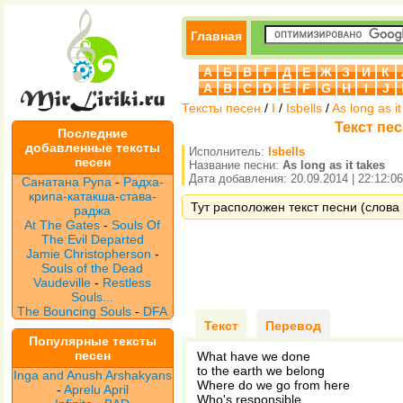
Главная
А
Б
В
Г
Д
Е
Ж
З
И
К
A
B
C
D
E
F
G
H
I
J
Тексты песен
/
I
/
Isbells
/
As long as it
Текст песн
Последние
добавленные тексты
Исполнитель:
Isbells
песен
Название песни:
As long as it takes
Дата добавления: 20.09.2014 | 22:12:06
Санатана Рупа
-
Радха-
крипа-катакша-става-
Тут расположен текст песни (слова пе
раджа
At The Gates
-
Souls Of
The Evil Departed
Jamie Christopherson
-
Souls of the Dead
Vaudeville
-
Restless
Souls...
The Bouncing Souls
-
DFA
Текст
Перевод
Популярные тексты
песен
What have we done
to the earth we belong
Inga and Anush Arshakyans
Where do we go from here
-
Aprelu April
Who's responsible