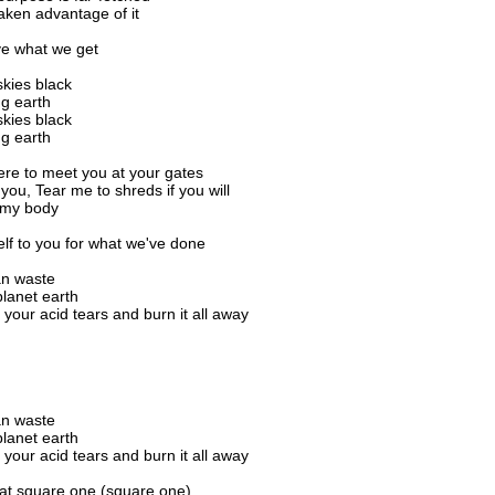
ken advantage of it
e what we get
skies black
ng earth
skies black
ng earth
ere to meet you at your gates
you, Tear me to shreds if you will
 my body
elf to you for what we've done
n waste
lanet earth
your acid tears and burn it all away
n waste
lanet earth
your acid tears and burn it all away
 at square one (square one)