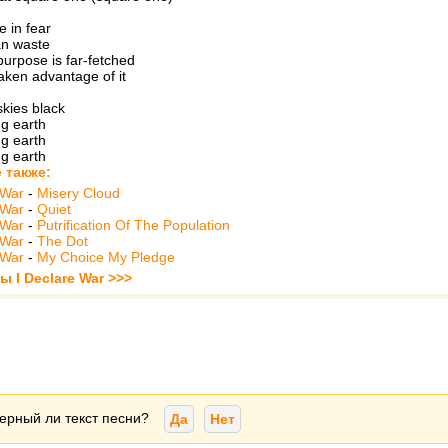
fe in fear
n waste
purpose is far-fetched
ken advantage of it
skies black
ng earth
ng earth
ng earth
 также:
 War
-
Misery Cloud
 War
-
Quiet
 War
-
Putrification Of The Population
 War
-
The Dot
 War
-
My Choice My Pledge
ы I Declare War >>>
ерный ли текст песни?
Да
Нет