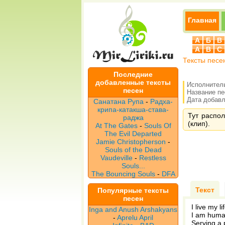
Главная
А
Б
В
A
B
C
Тексты песе
Последние
добавленные тексты
Исполнител
песен
Название п
Дата добавле
Санатана Рупа
-
Радха-
крипа-катакша-става-
Тут распол
раджа
(клип).
At The Gates
-
Souls Of
The Evil Departed
Jamie Christopherson
-
Souls of the Dead
Vaudeville
-
Restless
Souls...
The Bouncing Souls
-
DFA
Текст
Популярные тексты
песен
I live my li
Inga and Anush Arshakyans
I am huma
-
Aprelu April
Serving a 