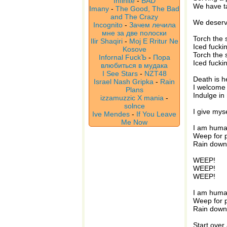
Infinite
-
BAD
We have ta
Imany
-
The Good, The Bad
and The Crazy
We deserv
Incognito
-
Зачем лечила
мне за две полоски
Torch the 
Ilir Shaqiri
-
Moj E Rritur Ne
Iced fucki
Kosove
Torch the 
Infornal FuckЪ
-
Пора
Iced fucki
влюбиться в мудака
I See Stars
-
NZT48
Death is h
Israel Nash Gripka
-
Rain
I welcome 
Plans
Indulge in
izzamuzzic X mania
-
solnce
I give mys
Ive Mendes
-
If You Leave
Me Now
I am huma
Weep for p
Rain down 
WEEP!
WEEP!
WEEP!
I am huma
Weep for p
Rain down 
Start over