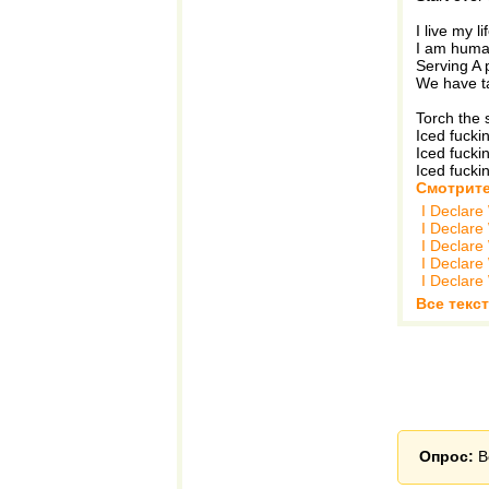
I live my li
I am huma
Serving A 
We have ta
Torch the 
Iced fucki
Iced fucki
Iced fucki
Смотрите
I Declare
I Declare
I Declare
I Declare
I Declare
Все текст
Опрос:
В