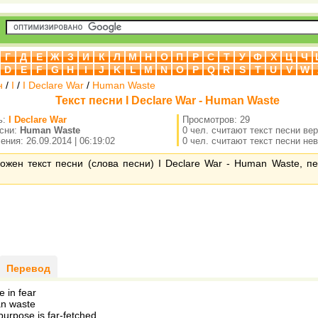
Г
Д
Е
Ж
З
И
К
Л
М
Н
О
П
Р
С
Т
У
Ф
Х
Ц
Ч
D
E
F
G
H
I
J
K
L
M
N
O
P
Q
R
S
T
U
V
W
н
/
I
/
I Declare War
/
Human Waste
Текст песни I Declare War - Human Waste
ь:
I Declare War
Просмотров: 29
есни:
Human Waste
0 чел. считают текст песни ве
ния: 26.09.2014 | 06:19:02
0 чел. считают текст песни не
ожен текст песни (слова песни) I Declare War - Human Waste, п
Перевод
fe in fear
n waste
purpose is far-fetched