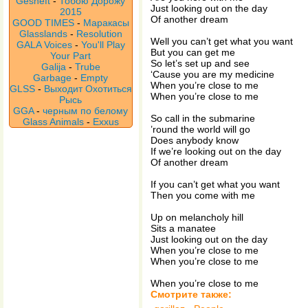
Gesheft
-
Тобою Дорожу
Just looking out on the day
2015
Of another dream
GOOD TIMES
-
Маракасы
Glasslands
-
Resolution
Well you can’t get what you want
GALA Voices
-
You'll Play
But you can get me
Your Part
So let’s set up and see
Galija
-
Trube
‘Cause you are my medicine
Garbage
-
Empty
When you’re close to me
GLSS
-
Выходит Охотиться
When you’re close to me
Рысь
GGA
-
черным по белому
So call in the submarine
Glass Animals
-
Exxus
’round the world will go
Does anybody know
If we’re looking out on the day
Of another dream
If you can’t get what you want
Then you come with me
Up on melancholy hill
Sits a manatee
Just looking out on the day
When you’re close to me
When you’re close to me
When you’re close to me
Смотрите также: