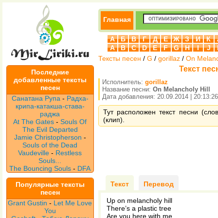
Главная
А
Б
В
Г
Д
Е
Ж
З
И
К
A
B
C
D
E
F
G
H
I
J
Тексты песен
/
G
/
gorillaz
/
On Melanch
Текст песн
Последние
добавленные тексты
Исполнитель:
gorillaz
песен
Название песни:
On Melancholy Hill
Дата добавления: 20.09.2014 | 20:13:26
Санатана Рупа
-
Радха-
крипа-катакша-става-
Тут расположен текст песни (слова
раджа
(клип).
At The Gates
-
Souls Of
The Evil Departed
Jamie Christopherson
-
Souls of the Dead
Vaudeville
-
Restless
Souls...
The Bouncing Souls
-
DFA
Текст
Перевод
Популярные тексты
песен
Up on melancholy hill
Grant Gustin
-
Let Me Love
There’s a plastic tree
You
Are you here with me