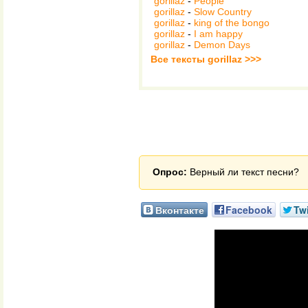
gorillaz
-
People
gorillaz
-
Slow Country
gorillaz
-
king of the bongo
gorillaz
-
I am happy
gorillaz
-
Demon Days
Все тексты gorillaz >>>
Опрос:
Верный ли текст песни?
Вконтакте
Facebook
Twi