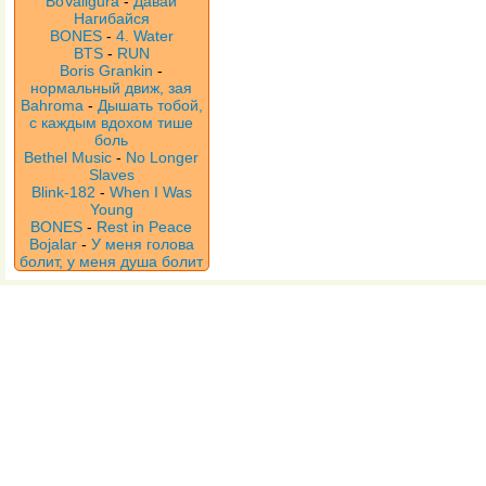
BoValigura
-
Давай
Нагибайся
BONES
-
4. Water
BTS
-
RUN
Boris Grankin
-
нормальный движ, зая
Bahroma
-
Дышать тобой,
с каждым вдохом тише
боль
Bethel Music
-
No Longer
Slaves
Blink-182
-
When I Was
Young
BONES
-
Rest in Peace
Bojalar
-
У меня голова
болит, у меня душа болит