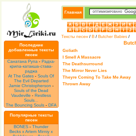
Главная
А
Б
В
Г
Д
Е
Ж
З
И
К
A
B
C
D
E
F
G
H
I
J
Тексты песен
/
B
/
Butcher Babies
/
Butc
Последние
добавленные тексты
Goliath
песен
I Smell A Massacre
Санатана Рупа
-
Радха-
The Deathsurround
крипа-катакша-става-
The Mirror Never Lies
раджа
At The Gates
-
Souls Of
Theyre Coming To Take Me Away
The Evil Departed
Thrown Away
Jamie Christopherson
-
Souls of the Dead
Vaudeville
-
Restless
Souls...
The Bouncing Souls
-
DFA
Популярные тексты
песен
BONES
-
Thunder
Becks x Artem Mirniy x