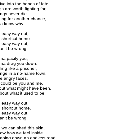
ve into the hands of fate.
s are worth fighting for,
ngs never die.
king for another chance,
na know why.
 easy way out,
 shortcut home.
 easy way out,
can't be wrong.
nna paсify you,
nna drag you down.
ling like a prisoner,
ange in a no-name town.
he angry faces,
t could be you and me.
out what might have been,
bout what it used to be.
 easy way out,
 shortcut home.
 easy way out,
can't be wrong.
we can shed this skin,
ow how we feel inside.
 going down an endless road,