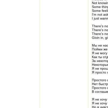
Not knowin
Some thing
Some feeli
I'm not as
I just wan
There's no
There's no
There's no
Givin in, g
Мы не нас
Пойми же 
Я не могу
Как ты от
За некото
Некоторые
Я не прош
Я просто 
Простого 
Нет быстр
Простого 
В соглаше
Я не хочу
Я не хочу 
Но я чувс