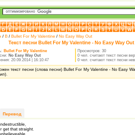
Г
Д
Е
Ж
З
И
К
Л
М
Н
О
П
Р
С
Т
У
Ф
Х
Ц
Ч
D
E
F
G
H
I
J
K
L
M
N
O
P
Q
R
S
T
U
V
W
н
/
B
/
Bullet For My Valentine
/
No Easy Way Out
Текст песни Bullet For My Valentine - No Easy Way Out
ь:
Bullet For My Valentine
Просмотров: 30
есни:
No Easy Way Out
0 чел. считают текст песни ве
ния: 20.09.2014 | 16:10:47
0 чел. считают текст песни не
ожен текст песни (слова песни) Bullet For My Valentine - No Easy W
ип).
Перевод
indestructible,
 get that straight.
s unbelieveable,