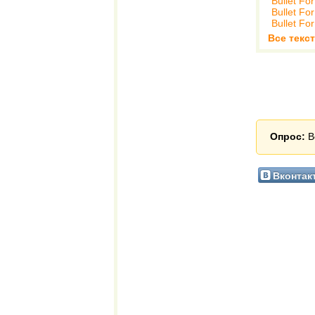
Bullet Fo
Bullet Fo
Bullet Fo
Все текст
Опрос:
В
Вконтак