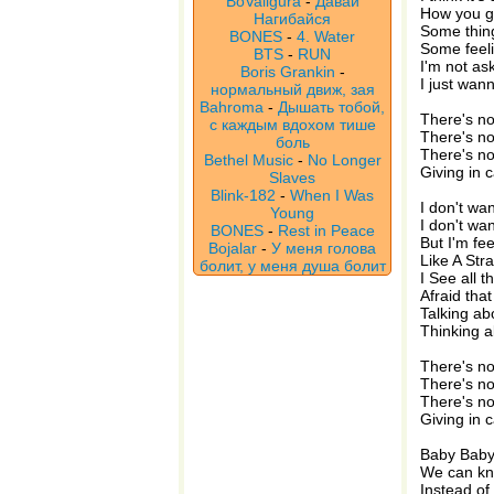
BoValigura
-
Давай
How you gi
Нагибайся
Some thing
BONES
-
4. Water
Some feeli
BTS
-
RUN
I'm not as
Boris Grankin
-
I just wan
нормальный движ, зая
Bahroma
-
Дышать тобой,
There's no
с каждым вдохом тише
There's no
боль
There's no
Bethel Music
-
No Longer
Giving in 
Slaves
Blink-182
-
When I Was
I don't wa
Young
I don't wa
BONES
-
Rest in Peace
But I'm fee
Bojalar
-
У меня голова
Like A Str
болит, у меня душа болит
I See all t
Afraid tha
Talking ab
Thinking a
There's no
There's no
There's no
Giving in 
Baby Baby 
We can kn
Instead of