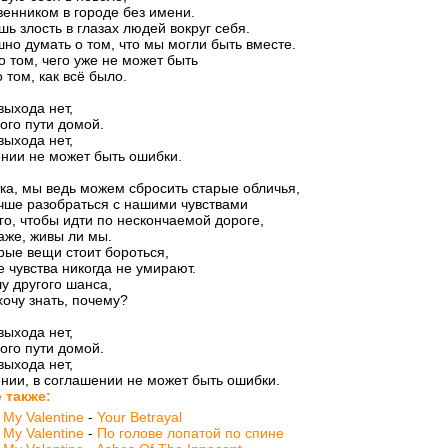
енником в городе без имени.
шь злость в глазах людей вокруг себя.
но думать о том, что мы могли быть вместе.
о том, чего уже не может быть
 том, как всё было.
выхода нет,
ого пути домой.
выхода нет,
нии не может быть ошибки.
тка, мы ведь можем сбросить старые обличья,
чше разобраться с нашими чувствами
го, чтобы идти по нескончаемой дороге,
аже, живы ли мы.
рые вещи стоит бороться,
 чувства никогда не умирают.
у другого шанса,
хочу знать, почему?
выхода нет,
ого пути домой.
выхода нет,
нии, в соглашении не может быть ошибки.
 также:
r My Valentine
-
Your Betrayal
r My Valentine
-
По голове лопатой по спине