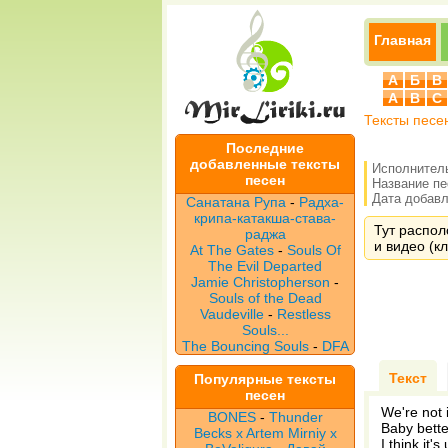
Главная
А
Б
В
A
B
C
Тексты песе
Последние
добавленные тексты
Исполнител
песен
Название п
Дата добавле
Санатана Рупа
-
Радха-
крипа-катакша-става-
Тут распол
раджа
и видео (кл
At The Gates
-
Souls Of
The Evil Departed
Jamie Christopherson
-
Souls of the Dead
Vaudeville
-
Restless
Souls...
The Bouncing Souls
-
DFA
Текст
Популярные тексты
песен
We're not 
BONES
-
Thunder
Baby better
Becks x Artem Mirniy x
I think it'