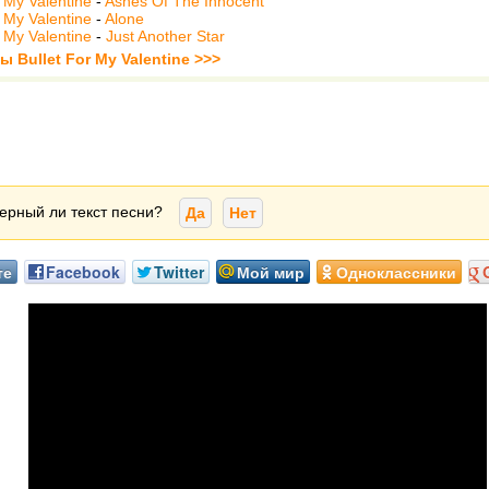
r My Valentine
-
Ashes Of The Innocent
r My Valentine
-
Alone
r My Valentine
-
Just Another Star
ы Bullet For My Valentine >>>
ерный ли текст песни?
Да
Нет
те
Facebook
Twitter
Мой мир
Одноклассники