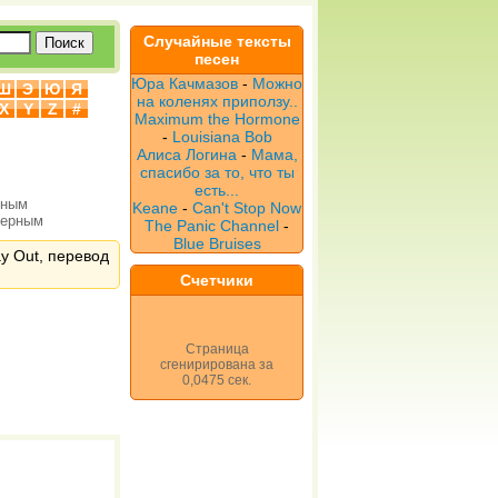
Случайные тексты
песен
Юра Качмазов
-
Можно
Ш
Э
Ю
Я
на коленях приползу..
X
Y
Z
#
Maximum the Hormone
-
Louisiana Bob
Алиса Логина
-
Мама,
спасибо за то, что ты
есть...
рным
Keane
-
Can't Stop Now
верным
The Panic Channel
-
Blue Bruises
ay Out, перевод
Счетчики
Страница
сгенирирована за
0,0475 сек.