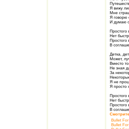
Путешеств
Я вижу ли
Мне страш
Я говорю 
И думаю о
Простого 
Нет быстр
Простого 
В соглаше
Детка, де
Может, лу
Вместо то
Не зная д
За некото
Некоторые
Я не прош
Я просто 
Простого 
Нет быстр
Простого 
В соглаше
Смотрите
Bullet Fo
Bullet Fo