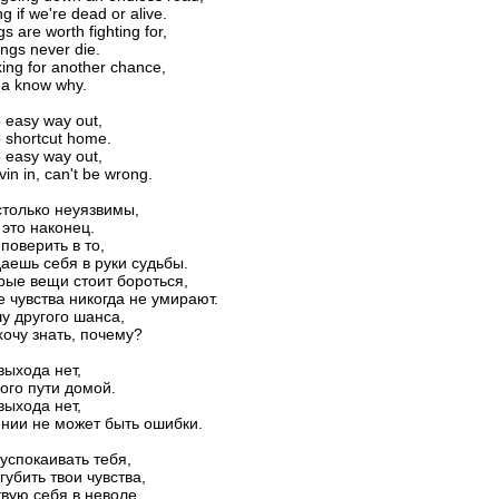
g if we're dead or alive.
s are worth fighting for,
ngs never die.
king for another chance,
na know why.
 easy way out,
 shortcut home.
 easy way out,
ivin in, can't be wrong.
только неуязвимы,
это наконец.
 поверить в то,
даешь себя в руки судьбы.
рые вещи стоит бороться,
 чувства никогда не умирают.
у другого шанса,
хочу знать, почему?
выхода нет,
ого пути домой.
выхода нет,
нии не может быть ошибки.
 успокаивать тебя,
губить твои чувства,
твую себя в неволе,