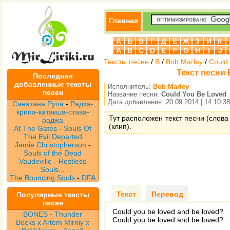
Главная
А
Б
В
Г
Д
Е
Ж
З
И
К
A
B
C
D
E
F
G
H
I
J
Тексты песен
/
B
/
Bob Marley
/
Could
Текст песни 
Последние
добавленные тексты
Исполнитель:
Bob Marley
песен
Название песни:
Could You Be Loved
Дата добавления: 20.09.2014 | 14:10:38
Санатана Рупа
-
Радха-
крипа-катакша-става-
Тут расположен текст песни (слова
раджа
(клип).
At The Gates
-
Souls Of
The Evil Departed
Jamie Christopherson
-
Souls of the Dead
Vaudeville
-
Restless
Souls...
The Bouncing Souls
-
DFA
Текст
Перевод
Популярные тексты
песен
Could you be loved and be loved?
BONES
-
Thunder
Could you be loved and be loved?
Becks x Artem Mirniy x