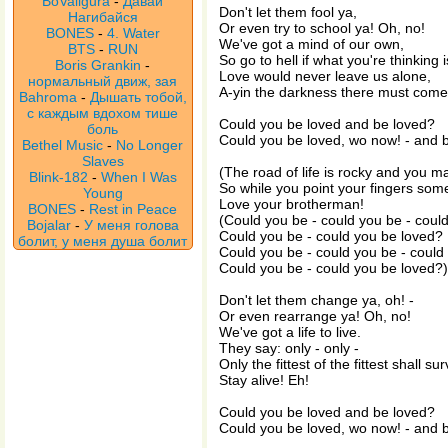
BoValigura
-
Давай
Don't let them fool ya,
Нагибайся
Or even try to school ya! Oh, no!
BONES
-
4. Water
We've got a mind of our own,
BTS
-
RUN
So go to hell if what you're thinking i
Boris Grankin
-
Love would never leave us alone,
нормальный движ, зая
A-yin the darkness there must come o
Bahroma
-
Дышать тобой,
с каждым вдохом тише
Could you be loved and be loved?
боль
Could you be loved, wo now! - and 
Bethel Music
-
No Longer
Slaves
(The road of life is rocky and you m
Blink-182
-
When I Was
So while you point your fingers som
Young
Love your brotherman!
BONES
-
Rest in Peace
(Could you be - could you be - coul
Bojalar
-
У меня голова
Could you be - could you be loved?
болит, у меня душа болит
Could you be - could you be - could
Could you be - could you be loved?)
Don't let them change ya, oh! -
Or even rearrange ya! Oh, no!
We've got a life to live.
They say: only - only -
Only the fittest of the fittest shall sur
Stay alive! Eh!
Could you be loved and be loved?
Could you be loved, wo now! - and 