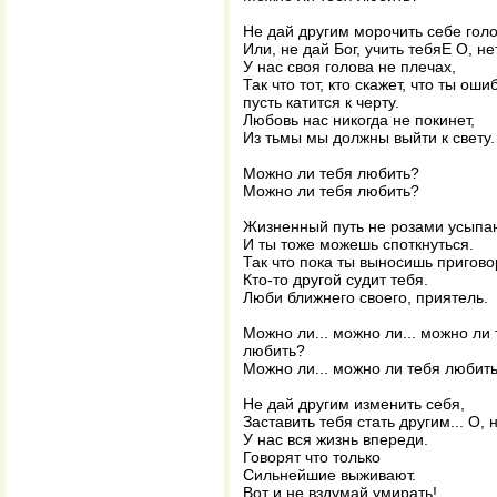
Не дай другим морочить себе голо
Или, не дай Бог, учить тебяЕ О, не
У нас своя голова не плечах,
Так что тот, кто скажет, что ты ош
пусть катится к черту.
Любовь нас никогда не покинет,
Из тьмы мы должны выйти к свету.
Можно ли тебя любить?
Можно ли тебя любить?
Жизненный путь не розами усыпа
И ты тоже можешь споткнуться.
Так что пока ты выносишь пригово
Кто-то другой судит тебя.
Люби ближнего своего, приятель.
Можно ли... можно ли... можно ли
любить?
Можно ли... можно ли тебя любит
Не дай другим изменить себя,
Заставить тебя стать другим... О, н
У нас вся жизнь впереди.
Говорят что только
Сильнейшие выживают.
Вот и не вздумай умирать!