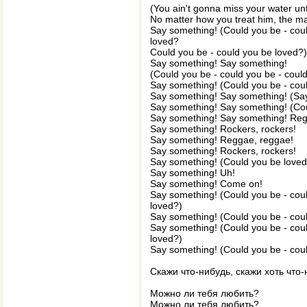
(You ain't gonna miss your water unti
No matter how you treat him, the man
Say something! (Could you be - coul
loved?
Could you be - could you be loved?)
Say something! Say something!
(Could you be - could you be - coul
Say something! (Could you be - cou
Say something! Say something! (Sa
Say something! Say something! (Co
Say something! Say something! Reg
Say something! Rockers, rockers!
Say something! Reggae, reggae!
Say something! Rockers, rockers!
Say something! (Could you be loved
Say something! Uh!
Say something! Come on!
Say something! (Could you be - coul
loved?)
Say something! (Could you be - cou
Say something! (Could you be - coul
loved?)
Say something! (Could you be - cou
Скажи что-нибудь, скажи хоть что-
Можно ли тебя любить?
Можно ли тебя любить?