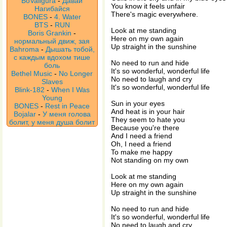
BoValigura
-
Давай
You know it feels unfair
Нагибайся
There's magic everywhere.
BONES
-
4. Water
BTS
-
RUN
Look at me standing
Boris Grankin
-
Here on my own again
нормальный движ, зая
Up straight in the sunshine
Bahroma
-
Дышать тобой,
с каждым вдохом тише
No need to run and hide
боль
It's so wonderful, wonderful life
Bethel Music
-
No Longer
No need to laugh and cry
Slaves
It's so wonderful, wonderful life
Blink-182
-
When I Was
Young
Sun in your eyes
BONES
-
Rest in Peace
And heat is in your hair
Bojalar
-
У меня голова
They seem to hate you
болит, у меня душа болит
Because you're there
And I need a friend
Oh, I need a friend
To make me happy
Not standing on my own
Look at me standing
Here on my own again
Up straight in the sunshine
No need to run and hide
It's so wonderful, wonderful life
No need to laugh and cry