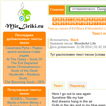
Главная
А
Б
В
Г
Д
Е
Ж
З
И
К
A
B
C
D
E
F
G
H
I
J
Тексты песен
/
B
/
Black
/
Wonderful Li
Текст п
Последние
добавленные тексты
Исполнитель:
Black
песен
Название песни:
Wonderful Life
Дата добавления: 21.09.2014 | 01:42:19
Санатана Рупа
-
Радха-
крипа-катакша-става-
Тут расположен текст песни (слова п
раджа
At The Gates
-
Souls Of
The Evil Departed
Jamie Christopherson
-
Souls of the Dead
Vaudeville
-
Restless
Souls...
The Bouncing Souls
-
DFA
Текст
Перевод
Популярные тексты
песен
Here I go out to sea again
Sunshine fills my hair
BONES
-
Thunder
And dreams hang in the air
Becks x Artem Mirniy x
Gulls in the sky and in my blue eyes