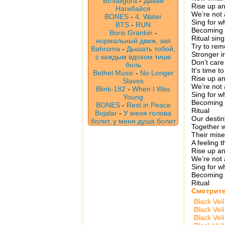
BoValigura
-
Давай
Rise up an
Нагибайся
We’re not 
BONES
-
4. Water
Sing for w
BTS
-
RUN
Becoming 
Boris Grankin
-
Ritual sin
нормальный движ, зая
Try to re
Bahroma
-
Дышать тобой,
Stronger 
с каждым вдохом тише
Don’t care 
боль
It’s time to
Bethel Music
-
No Longer
Rise up an
Slaves
We’re not 
Blink-182
-
When I Was
Sing for w
Young
Becoming 
BONES
-
Rest in Peace
Ritual
Bojalar
-
У меня голова
Our destin
болит, у меня душа болит
Together 
Their mis
A feeling t
Rise up an
We’re not 
Sing for w
Becoming 
Ritual
Смотрите
Black Veil
Black Veil
Black Veil