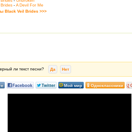
 Brides
-
Unbroken
 Brides
-
A Devil For Me
ы Black Veil Brides >>>
ерный ли текст песни?
Да
Нет
те
Facebook
Twitter
Мой мир
Одноклассники