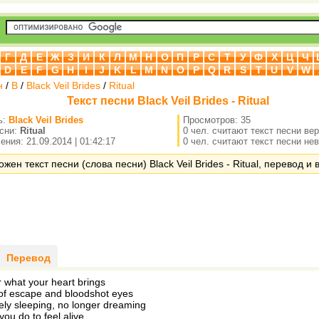
Г
Д
Е
Ж
З
И
К
Л
М
Н
О
П
Р
С
Т
У
Ф
Х
Ц
Ч
D
E
F
G
H
I
J
K
L
M
N
O
P
Q
R
S
T
U
V
W
н
/
B
/
Black Veil Brides
/
Ritual
Текст песни Black Veil Brides - Ritual
ь:
Black Veil Brides
Просмотров: 35
есни:
Ritual
0 чел. считают текст песни ве
ния: 21.09.2014 | 01:42:17
0 чел. считают текст песни не
жен текст песни (слова песни) Black Veil Brides - Ritual, перевод и 
Перевод
r what your heart brings
of escape and bloodshot eyes
ely sleeping, no longer dreaming
ou do to feel alive