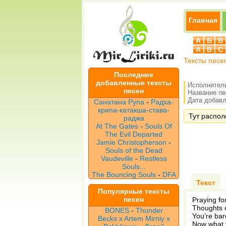
Главная
А
Б
В
A
B
C
Тексты песе
Последние
добавленные тексты
Исполнител
песен
Название п
Дата добавле
Санатана Рупа
-
Радха-
крипа-катакша-става-
Тут располо
раджа
At The Gates
-
Souls Of
The Evil Departed
Jamie Christopherson
-
Souls of the Dead
Vaudeville
-
Restless
Souls...
The Bouncing Souls
-
DFA
Текст
Популярные тексты
песен
Praying fo
Thoughts 
BONES
-
Thunder
You’re bar
Becks x Artem Mirniy x
Now what y