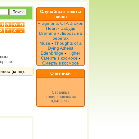
Случайные тексты
песен
Fragments Of A Broken
Ш
Э
Ю
Я
Heart
-
Забудь
X
Y
Z
#
Dramma
-
Любовь на
берегах
Muse
-
Thoughts of a
Dying Atheist
Edenbridge
-
Higher
рным
Смерть в космосе
-
верным
Смерть в космосе
видео (клип).
Счетчики
Страница
сгенирирована за
0,0489 сек.