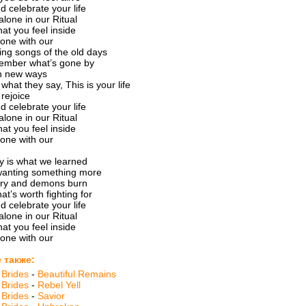
d celebrate your life
alone in our Ritual
hat you feel inside
one with our
ging songs of the old days
member what’s gone by
in new ways
what they say, This is your life
 rejoice
d celebrate your life
alone in our Ritual
hat you feel inside
one with our
y is what we learned
wanting something more
ery and demons burn
hat’s worth fighting for
d celebrate your life
alone in our Ritual
hat you feel inside
one with our
 также:
 Brides
-
Beautiful Remains
 Brides
-
Rebel Yell
 Brides
-
Savior