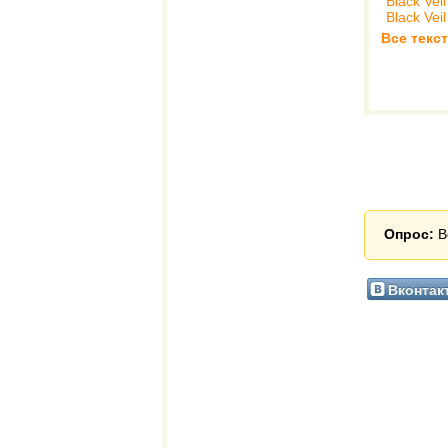
Black Veil
Black Veil
Все текст
Опрос:
В
Вконтак