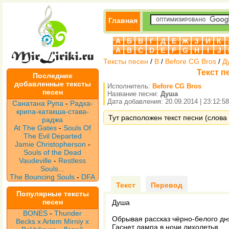
Главная
А
Б
В
Г
Д
Е
Ж
З
И
К
A
B
C
D
E
F
G
H
I
J
Тексты песен
/
B
/
Before CG Bros
/
Д
Текст п
Последние
добавленные тексты
Исполнитель:
Before CG Bros
песен
Название песни:
Душа
Дата добавления: 20.09.2014 | 23:12:58
Санатана Рупа
-
Радха-
крипа-катакша-става-
Тут расположен текст песни (слова 
раджа
At The Gates
-
Souls Of
The Evil Departed
Jamie Christopherson
-
Souls of the Dead
Vaudeville
-
Restless
Souls...
The Bouncing Souls
-
DFA
Текст
Перевод
Популярные тексты
песен
Душа
BONES
-
Thunder
Обрывая рассказ чёрно-белого дн
Becks x Artem Mirniy x
Гаснет лампа в ночи лихолетья.