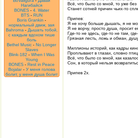
BoValigura
-
Давай
Всё, что было со мной, то уже без
Нагибайся
Станет сотней причин чьих-то спл
BONES
-
4. Water
BTS
-
RUN
Припев:
Boris Grankin
-
Я не хочу больше дышать, я не мо
нормальный движ, зая
Я не ворчу, просто душа, просит е
Bahroma
-
Дышать тобой,
Где-то не здесь, где-то не там, гд
с каждым вдохом тише
Грязная лесть, ложь и обман, душ
боль
Bethel Music
-
No Longer
Миллионы историй, как кадры кин
Slaves
Проплывают в глазах, словно птиц
Blink-182
-
When I Was
Всё, что было со мной, как казало
Young
Сон, в который нельзя возвратитьс
BONES
-
Rest in Peace
Bojalar
-
У меня голова
Припев 2х.
болит, у меня душа болит