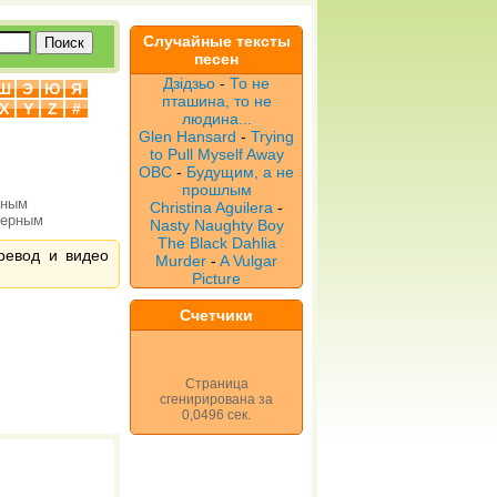
Случайные тексты
песен
Дзідзьо
-
То не
Ш
Э
Ю
Я
пташина, то не
X
Y
Z
#
людина...
Glen Hansard
-
Trying
to Pull Myself Away
OBC
-
Будущим, а не
прошлым
рным
Christina Aguilera
-
верным
Nasty Naughty Boy
The Black Dahlia
ревод и видео
Murder
-
A Vulgar
Picture
Счетчики
Страница
сгенирирована за
0,0496 сек.