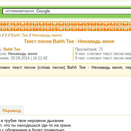
Г
Д
Е
Ж
З
И
К
Л
М
Н
О
П
Р
С
Т
У
Ф
Х
Ц
Ч
D
E
F
G
H
I
J
K
L
M
N
O
P
Q
R
S
T
U
V
W
н
/
B
/
Bahh Tee
/
Ненавидь меня
Текст песни Bahh Tee - Ненавидь меня
ь:
Bahh Tee
Просмотров: 71
есни:
Ненавидь меня
0 чел. считают текст песни ве
ния: 20.09.2014 | 16:12:42
0 чел. считают текст песни не
ложен текст песни (слова песни) Bahh Tee - Ненавидь меня, пе
Перевод
в трубке твое неровное дыхание
, что ты находишься где-то на грани.
 с обожанием и будет правильно,