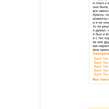
и плыл к 
она была,
все закон
букеты, п
моменты 
и я не по
то ли реа
я думал, 
я был и в
и с тех п
за нее др
как нарко
мне прихо
Смотрите
Bahh Tee
Bahh Tee
Bahh Tee
Bahh Tee
Bahh Tee
Все текс