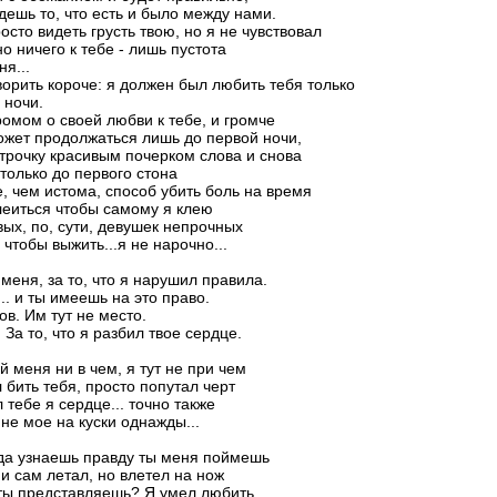
дешь то, что есть и было между нами.
осто видеть грусть твою, но я не чувствовал
о ничего к тебе - лишь пустота
ня...
ворить короче: я должен был любить тебя только
 ночи.
ромом о своей любви к тебе, и громче
ожет продолжаться лишь до первой ночи,
строчку красивым почерком слова и снова
 только до первого стона
, чем истома, способ убить боль на время
леиться чтобы самому я клею
ых, по, сути, девушек непрочных
 чтобы выжить...я не нарочно...
меня, за то, что я нарушил правила.
.. и ты имеешь на это право.
ов. Им тут не место.
 За то, что я разбил твое сердце.
й меня ни в чем, я тут не при чем
л бить тебя, просто попутал черт
 тебе я сердце... точно также
не мое на куски однажды...
да узнаешь правду ты меня поймешь
я и сам летал, но влетел на нож
ты представляешь? Я умел любить