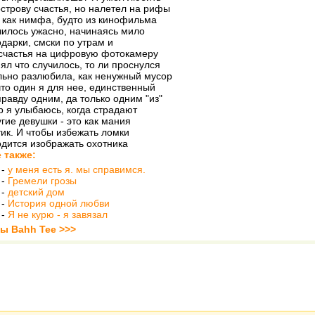
острову счастья, но налетел на рифы
 как нимфа, будто из кинофильма
чилось ужасно, начинаясь мило
одарки, смски по утрам и
счастья на цифровую фотокамеру
нял что случилось, то ли проснулся
льно разлюбила, как ненужный мусор
что один я для нее, единственный
правду одним, да только одним "из"
ор я улыбаюсь, когда страдают
угие девушки - это как мания
тик. И чтобы избежать ломки
дится изображать охотника
 также:
-
у меня есть я. мы справимся.
-
Гремели грозы
-
детский дом
-
История одной любви
-
Я не курю - я завязал
ты Bahh Tee >>>