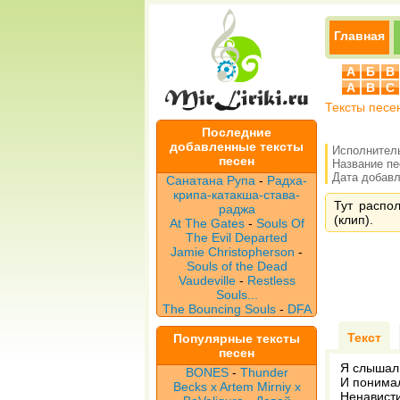
Главная
А
Б
В
A
B
C
Тексты песе
Последние
добавленные тексты
Исполнител
песен
Название п
Дата добавле
Санатана Рупа
-
Радха-
крипа-катакша-става-
Тут распо
раджа
(клип).
At The Gates
-
Souls Of
The Evil Departed
Jamie Christopherson
-
Souls of the Dead
Vaudeville
-
Restless
Souls...
The Bouncing Souls
-
DFA
Текст
Популярные тексты
песен
Я слышал 
BONES
-
Thunder
И понимал
Becks x Artem Mirniy x
Ненависти