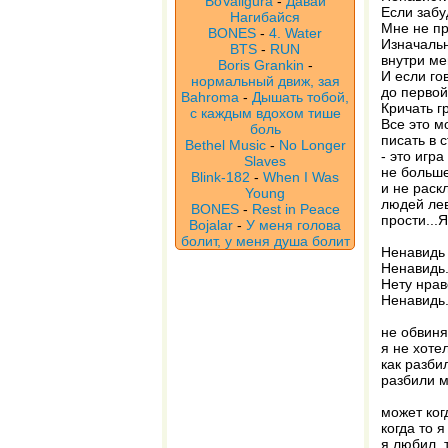
BoValigura
-
Давай
Если забу
Нагибайся
Мне не пр
BONES
-
4. Water
Изначальн
BTS
-
RUN
внутри ме
Boris Grankin
-
И если го
нормальный движ, зая
до первой
Bahroma
-
Дышать тобой,
Кричать г
с каждым вдохом тише
Все это м
боль
писать в 
Bethel Music
-
No Longer
- это игра
Slaves
не больше
Blink-182
-
When I Was
и не раск
Young
людей лев
BONES
-
Rest in Peace
прости...Я
Bojalar
-
У меня голова
болит, у меня душа болит
Ненавидь 
Ненавидь.
Нету нрав
Ненавидь.
не обвиня
я не хоте
как разбил
разбили м
может ког
когда то 
я любил, 