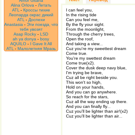
Amor Gitana
Alina Orlova
-
Летать
ATL
-
Кроссы тихие
I can feel you,
Леопарда окрас дикий
In the rising tide
ATL
-
Доспехи
Can you feel me,
Anastasia
-
Эти поезда, что
By the fly your sight.
тебя увозят
From the moonlight,
Asap Rocky
-
LSD
Through the cherry trees,
ah ya donya
-
bosy
Open the roof,
AQUILO
-
I Gave It All
And taking a view...
ATL
-
Малолетняя Мразь
Cuz you're my sweettest dream
Come true.
You're my swettest dream
Come true(x2).
Cover the dusk deep navy blue,
I'm trying be brave,
Cuz all be right beside you.
This won't so high,
Hold on your hands,
And you can go anywhere.
So reach for the stars,
Cuz all the way ending up there.
And you can finally fly...
Cuz you'll be lighter than air!(x2)
Cuz you'll be lighter than air...