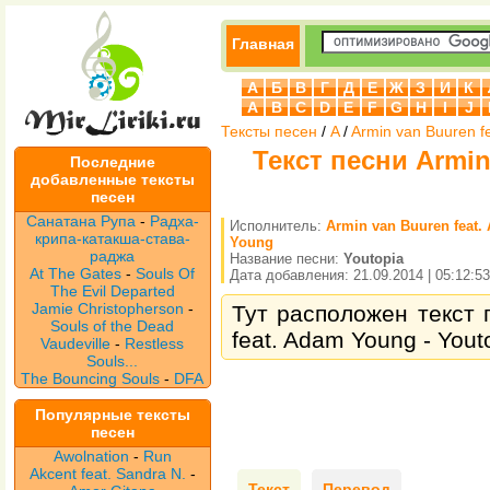
Главная
А
Б
В
Г
Д
Е
Ж
З
И
К
A
B
C
D
E
F
G
H
I
J
Тексты песен
/
A
/
Armin van Buuren f
Текст песни Armin
Последние
добавленные тексты
песен
Санатана Рупа
-
Радха-
Исполнитель:
Armin van Buuren feat.
крипа-катакша-става-
Young
раджа
Название песни:
Youtopia
At The Gates
-
Souls Of
Дата добавления: 21.09.2014 | 05:12:53
The Evil Departed
Jamie Christopherson
-
Тут расположен текст 
Souls of the Dead
feat. Adam Young - Yout
Vaudeville
-
Restless
Souls...
The Bouncing Souls
-
DFA
Популярные тексты
песен
Awolnation
-
Run
Akcent feat. Sandra N.
-
Текст
Перевод