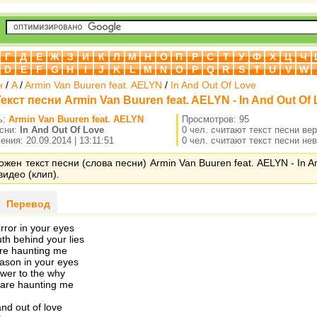
Г
Д
Е
Ж
З
И
К
Л
М
Н
О
П
Р
С
Т
У
Ф
Х
Ц
Ч
D
E
F
G
H
I
J
K
L
M
N
O
P
Q
R
S
T
U
V
W
н
/
A
/
Armin Van Buuren feat. AELYN
/
In And Out Of Love
екст песни Armin Van Buuren feat. AELYN - In And Out Of
ь:
Armin Van Buuren feat. AELYN
Просмотров: 95
есни:
In And Out Of Love
0 чел. считают текст песни ве
ния: 20.09.2014 | 13:11:51
0 чел. считают текст песни не
ожен текст песни (слова песни) Armin Van Buuren feat. AELYN - In A
видео (клип).
Перевод
rror in your eyes
uth behind your lies
are haunting me
ason in your eyes
wer to the why
 are haunting me
and out of love