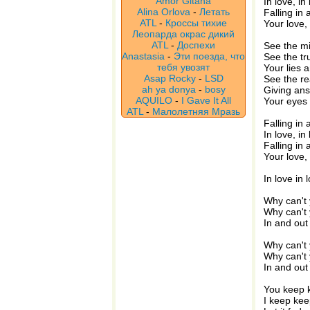
Amor Gitana
In love, in
Alina Orlova
-
Летать
Falling in 
ATL
-
Кроссы тихие
Your love,
Леопарда окрас дикий
ATL
-
Доспехи
See the mi
Anastasia
-
Эти поезда, что
See the tr
тебя увозят
Your lies 
Asap Rocky
-
LSD
See the re
ah ya donya
-
bosy
Giving ans
AQUILO
-
I Gave It All
Your eyes
ATL
-
Малолетняя Мразь
Falling in 
In love, in
Falling in 
Your love,
In love in 
Why can't 
Why can't 
In and out
Why can't 
Why can't 
In and out
You keep 
I keep keep