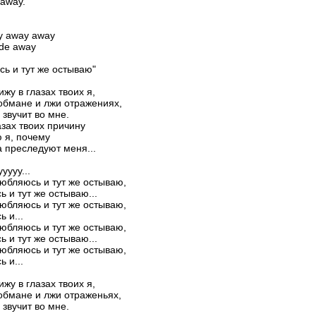
 away.
y away away
fade away
ь и тут же остываю"
ижу в глазах твоих я,
обмане и лжи отражениях,
 звучит во мне.
азах твоих причину
 я, почему
а преследуют меня...
ууууу...
любляюсь и тут же остываю,
 и тут же остываю...
любляюсь и тут же остываю,
 и...
любляюсь и тут же остываю,
 и тут же остываю...
любляюсь и тут же остываю,
 и...
ижу в глазах твоих я,
обмане и лжи отраженьях,
 звучит во мне.