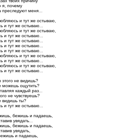
азах твоих причину
 я, почему
а преследуют меня...
любляюсь и тут же остываю,
 и тут же остываю...
любляюсь и тут же остываю,
 и тут же остываю...
 и тут же остываю...
 и тут же остываю...
 и тут же остываю...
любляюсь и тут же остываю,
 и тут же остываю...
любляюсь и тут же остываю,
 и тут же остываю...
 этого не видишь?
е можешь ощутить?
тавляя каждый раз...
ого не чувствуешь?
е видишь ты?
 и тут же остываю...
жишь, бежишь и падаешь,
тавив увядать...
жишь, бежишь и падаешь,
тавив увядать,
бежишь и падаешь,