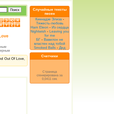
Случайные тексты
песен
Кикнадзе Элиза
-
Ш
Э
Ю
Я
Тяжесть-любовь
X
Y
Z
#
Ham Eleon
-
Из сердца
Nightwish
-
Leaving you
for me
 Love
БГ
-
Вавилон не
властен над тобой
рным
Smoked Balls
-
Дед
верным
Счетчики
nd Out Of Love,
Страница
сгенирирована за
0,0411 сек.