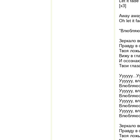
Let it fade
[x3]
Away awa
Oh let it 
"Влюбляюс
Зеркало в
Правду в 
Твоя ложь
Вижу в гл
И осознаю
Твои глаз
Уууууу...У
Уууууу, в
Влюбляюсь
Уууууу, в
Влюбляюсь
Уууууу, в
Влюбляюсь
Уууууу, в
Влюбляюсь
Зеркало в
Правду в 
Твоя ложь