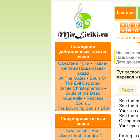
Главная
А
Б
В
A
B
C
Тексты песе
Т
Последние
добавленные тексты
Исполнител
песен
Название п
Дата добавле
Санатана Рупа
-
Радха-
крипа-катакша-става-
Тут распол
раджа
перевод и 
At The Gates
-
Souls Of
The Evil Departed
Jamie Christopherson
-
Текст
Souls of the Dead
Vaudeville
-
Restless
See the mi
Souls...
See the tr
The Bouncing Souls
-
DFA
Your lies 
See the re
Популярные тексты
Giving ans
песен
Your eyes
Awolnation
-
Run
Akcent feat. Sandra N.
-
Falling in 