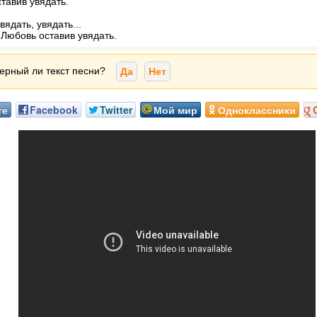
тавив увядать.
вядать, увядать...
. Любовь оставив увядать.
ерный ли текст песни?
Да
Нет
те
Facebook
Twitter
Мой мир
Одноклассники