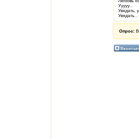
Любовь ос
Ууууу...
Увядать, у
Увядать..
Опрос:
В
Вконтак