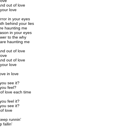
 love
and out of love
 your love
rror in your eyes
uth behind your lies
are haunting me
ason in your eyes
wer to the why
 are haunting me
and out of love
 love
and out of love
 your love
love in love
you see it?
you feel?
 of love each time
you feel it?
you see it?
 of love
keep runnin'
 fallin'