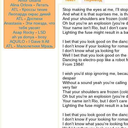
Amor Gitana
Alina Orlova
-
Летать
ATL
-
Кроссы тихие
Stop making the eyes at me, I'll sto
Леопарда окрас дикий
And what it is that suprises me, is th
ATL
-
Доспехи
And your shoulders are frozen (cold 
Anastasia
-
Эти поезда, что
Oh but you're an explosion (you're 
тебя увозят
Your name isn't Rio, but I don't care
Asap Rocky
-
LSD
Lighting the fuse might result in a b
ah ya donya
-
bosy
AQUILO
-
I Gave It All
I bet that you look good on the danc
ATL
-
Малолетняя Мразь
I don't know if your looking for roman
I don't know what ya looking for
Well I bet that you look good on the
Dancing to electro-pop like a robot
From 1984!
I wish you'd stop ignoring me, beca
despair
Without a sound yeah you're calling m
very fair
That your shoulders are frozen (cold
Oh but you're an explosion (you're 
Your name isn't Rio, but I don't care
Lighting the fuse might result in a b
I bet that you look good on the danc
I don't know if your looking for roman
I don't know what yaou're looking fo