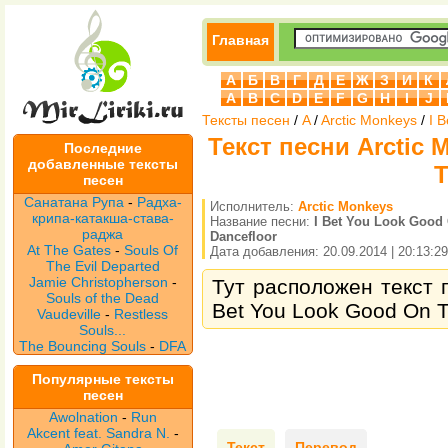
Главная
А
Б
В
Г
Д
Е
Ж
З
И
К
A
B
C
D
E
F
G
H
I
J
Тексты песен
/
A
/
Arctic Monkeys
/
I 
Текст песни Arctic 
Последние
добавленные тексты
T
песен
Санатана Рупа
-
Радха-
Исполнитель:
Arctic Monkeys
крипа-катакша-става-
Название песни:
I Bet You Look Good
раджа
Dancefloor
At The Gates
-
Souls Of
Дата добавления: 20.09.2014 | 20:13:29
The Evil Departed
Jamie Christopherson
-
Тут расположен текст п
Souls of the Dead
Bet You Look Good On T
Vaudeville
-
Restless
Souls...
The Bouncing Souls
-
DFA
Популярные тексты
песен
Awolnation
-
Run
Akcent feat. Sandra N.
-
Текст
Перевод