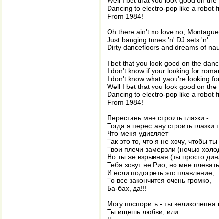
Well I bet that you look good on the
Dancing to electro-pop like a robot
From 1984!
Oh there ain't no love no, Montague
Just banging tunes 'n' DJ sets 'n'
Dirty dancefloors and dreams of na
I bet that you look good on the danc
I don't know if your looking for roman
I don't know what yaou're looking fo
Well I bet that you look good on the
Dancing to electro-pop like a robot
From 1984!
Перестань мне строить глазки -
Тогда я перестану строить глазки 
Что меня удивляет
Так это то, что я не хочу, чтобы т
Твои плечи замерзли (ночью холо
Но ты же взрывная (ты просто дин
Тебя зовут не Рио, но мне плевать
И если подогреть это плавление,
То все закончится очень громко,
Ба-бах, да!!!
Могу поспорить - ты великолепна 
Ты ищешь любви, или...