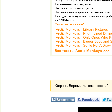
Могу поспорить - ты великолепна 
Ты ищешь любви, или...
Не знаю, что ты ищешь.
Ну, могу поспорить - ты великоле
Танцуешь под электро-поп как роб
из 1984-ого
Смотрите также:
Arctic Monkeys
-
Library Pictures
Arctic Monkeys
-
Fright Lined Dini
Arctic Monkeys
-
Only Ones Who 
Arctic Monkeys
-
Bigger Boys and 
Arctic Monkeys
-
Settle For A Draw
Все тексты Arctic Monkeys >>>
Опрос:
Верный ли текст песни?
Вконтакте
Facebook
Twi