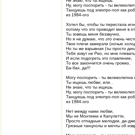
Не знаю, что ты ищешь.
Ну, могу поспорить - ты великоле
Танцуешь под электро-поп как роб
из 1984-ого
Хотел бы, чтобы ты перестала игн
потому что это приводит меня в о
Ты зовешь меня беззвучно,
Но я не думаю, что это очень чест
Твои плечи замерзли (ночью холо
Но ты же взрывная (ты просто дин
Тебя зовут не Рио, но мне плевать
И если подогреть это плавление,
То все закончится очень громко,
Ба-бах, да!!!
Могу поспорить - ты великолепна 
Ты ищешь любви, или...
Не знаю, что ты ищешь.
Ну, могу поспорить - ты великоле
Танцуешь под электро-поп как роб
из 1984-ого
Нет между нами любви,
Мы не Монтекки и Капулетти,
Просто отпадные мелодии, ди-дже
Грязные танцполы и мечты об из