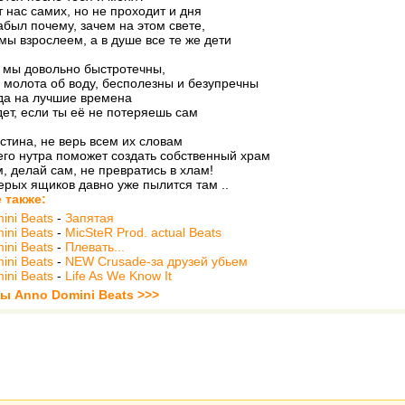
т нас самих, но не проходит и дня
абыл почему, зачем на этом свете,
мы взрослеем, а в душе все те же дети
 мы довольно быстротечны,
 молота об воду, бесполезны и безупречны
да на лучшие времена
ет, если ты её не потеряешь сам
стина, не верь всем их словам
его нутра поможет создать собственный храм
, делай сам, не превратись в хлам!
ерых ящиков давно уже пылится там ..
 также:
ini Beats
-
Запятая
ini Beats
-
MicSteR Prod. actual Beats
ini Beats
-
Плевать...
ini Beats
-
NEW Crusade-за друзей убьем
ini Beats
-
Life As We Know It
ты Anno Domini Beats >>>