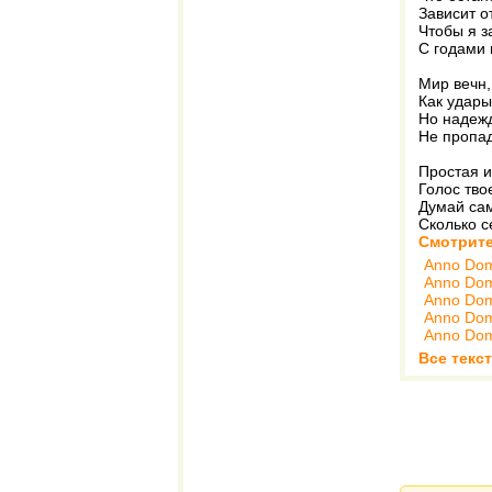
Зависит о
Чтобы я з
С годами 
Мир вечн,
Как удары
Но надеж
Не пропад
Простая и
Голос тво
Думай сам
Сколько с
Смотрите
Anno Dom
Anno Dom
Anno Dom
Anno Dom
Anno Dom
Все текс