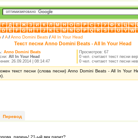
Г
Д
Е
Ж
З
И
К
Л
М
Н
О
П
Р
С
Т
У
Ф
Х
Ц
Ч
D
E
F
G
H
I
J
K
L
M
N
O
P
Q
R
S
T
U
V
W
н
/
A
/
Anno Domini Beats
/
All In Your Head
Текст песни Anno Domini Beats - All In Your Head
ь:
Anno Domini Beats
Просмотров: 67
есни:
All In Your Head
0 чел. считают текст песни ве
ния: 26.09.2014 | 08:14:47
0 чел. считают текст песни не
ожен текст песни (слова песни) Anno Domini Beats - All In Your H
).
Перевод
дорова, парень! 21-ый век парит?