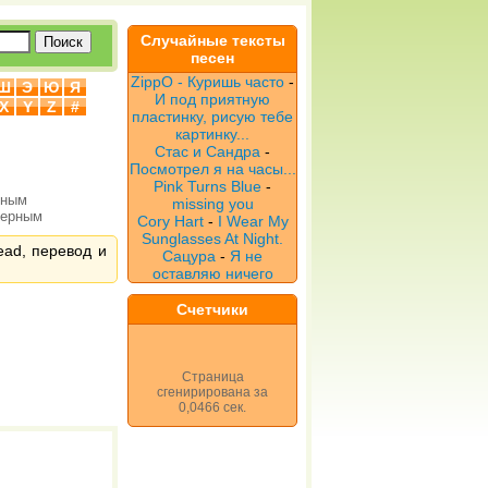
Случайные тексты
песен
ZippO - Куришь часто
-
Ш
Э
Ю
Я
И под приятную
X
Y
Z
#
пластинку, рисую тебе
картинку...
Стас и Сандра
-
Посмотрел я на часы...
Pink Turns Blue
-
рным
missing you
верным
Cory Hart
-
I Wear My
Sunglasses At Night.
ead, перевод и
Сацура
-
Я не
оставляю ничего
Счетчики
Страница
сгенирирована за
0,0466 сек.