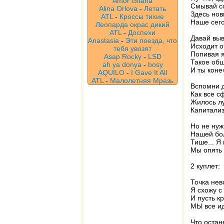
Amor Gitana
Смывай со
Alina Orlova
-
Летать
Здесь нов
ATL
-
Кроссы тихие
Наше сего
Леопарда окрас дикий
ATL
-
Доспехи
Давай выв
Anastasia
-
Эти поезда, что
Исходит о
тебя увозят
Попивая я
Asap Rocky
-
LSD
Такое общ
ah ya donya
-
bosy
И ты коне
AQUILO
-
I Gave It All
ATL
-
Малолетняя Мразь
Вспомни д
Как все с
Жилось лу
Капитализм
Но не нуж
Нашей бо
Тише... Я
Мы опять 
2 куплет:
Точка нев
Я схожу с
И пусть к
МЫ все ид
Что остан