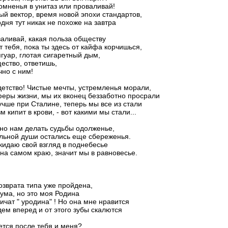
мненья в унитаз или проваливай!
ый вектор, время новой эпохи стандартов,
дня тут никак не похоже на завтра
аливай, какая польза обществу
т тебя, пока ты здесь от кайфа корчишься,
гуар, глотая сигаретный дым,
ество, ответишь,
чно с ним!
етство! Чистые мечты, устремленья морали,
феры жизни, мы их вконец беззаботно просрали
чше при Сталине, теперь мы все из стали
 кипит в крови, - вот какими мы стали...
но нам делать судьбы одолженье,
льной души остались еще сбереженья.
 кидаю свой взгляд в поднебесье
на самом краю, значит мы в равновесье.
озврата типа уже пройдена,
 ума, но это моя Родина
ричат " уродина" ! Но она мне нравится
ем вперед и от этого зубы скалются
ется после тебя и меня?