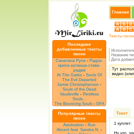
Главная
А
Б
В
A
B
C
Тексты песе
Последние
добавленные тексты
Исполнител
песен
Название п
Дата добавле
Санатана Рупа
-
Радха-
крипа-катакша-става-
Тут распол
раджа
видео (клип
At The Gates
-
Souls Of
The Evil Departed
Jamie Christopherson
-
Souls of the Dead
Vaudeville
-
Restless
Souls...
The Bouncing Souls
-
DFA
Текст
Популярные тексты
песен
1 куплет:
Awolnation
-
Run
Akcent feat. Sandra N.
-
Ну что, з