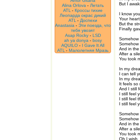
Amor Gitana
But I awak
Alina Orlova
-
Летать
ATL
-
Кроссы тихие
I know you
Леопарда окрас дикий
Your heart
ATL
-
Доспехи
But the st
Anastasia
-
Эти поезда, что
Finally ga
тебя увозят
Asap Rocky
-
LSD
Somehow I
ah ya donya
-
bosy
Somehow I
AQUILO
-
I Gave It All
And in the
ATL
-
Малолетняя Мразь
After a sil
You took 
In my dre
I can tell 
In my drea
It feels so 
And I still 
I still feel
I still feel
I still feel
Somehow I
Somehow I
And in the
After a sil
You took 
Oh I wish