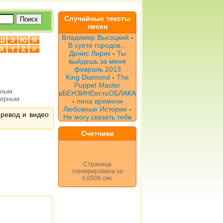
Случайные тексты
песен
Владимир Высоцкий
-
Ш
Э
Ю
Я
В суете городов...
X
Y
Z
#
Денис Лирик
-
Ты
выйдешь за меня
февраль 2013
King Diamond
-
The
Puppet Master
рным
вБЕНЗИНЕестьОБЛАКА
верным
-
пена времени
Любовные Истории
-
еревод и видео
Не могу сказать тебе
Счетчики
Страница
сгенирирована за
0,0506 сек.