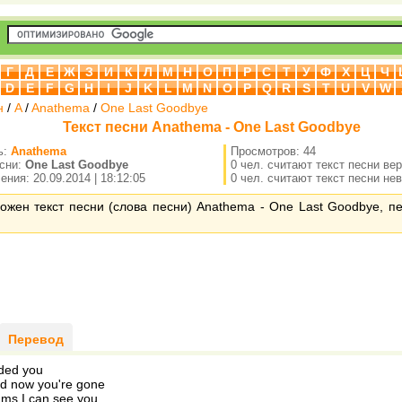
Г
Д
Е
Ж
З
И
К
Л
М
Н
О
П
Р
С
Т
У
Ф
Х
Ц
Ч
D
E
F
G
H
I
J
K
L
M
N
O
P
Q
R
S
T
U
V
W
н
/
A
/
Anathema
/
One Last Goodbye
Текст песни Anathema - One Last Goodbye
ь:
Anathema
Просмотров: 44
есни:
One Last Goodbye
0 чел. считают текст песни ве
ния: 20.09.2014 | 18:12:05
0 чел. считают текст песни не
ожен текст песни (слова песни) Anathema - One Last Goodbye, п
Перевод
ded you
ed now you're gone
ams I can see you