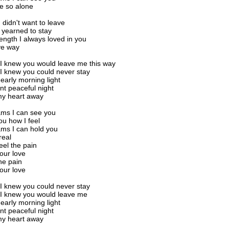
e so alone
 didn't want to leave
 yearned to stay
rength I always loved in you
ve way
 knew you would leave me this way
 knew you could never stay
 early morning light
ent peaceful night
my heart away
ams I can see you
you how I feel
ms I can hold you
real
feel the pain
 your love
 the pain
 your love
 knew you could never stay
 knew you would leave me
 early morning light
ent peaceful night
my heart away