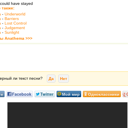
 could have stayed
 также:
a
-
Underworld
a
-
Barriers
a
-
Lost Control
a
-
Judgement
a
-
Sunlight
ты Anathema >>>
ерный ли текст песни?
Да
Нет
те
Facebook
Twitter
Мой мир
Одноклассники