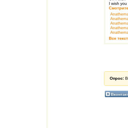
I wish you
Смотрите
Anathem
Anathem
Anathem
Anathem
Anathem
Все текс
Опрос:
В
Вконтак