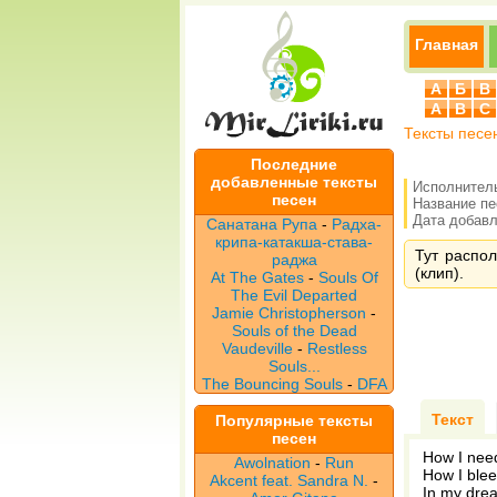
Главная
А
Б
В
A
B
C
Тексты песе
Последние
добавленные тексты
Исполнител
песен
Название п
Дата добавле
Санатана Рупа
-
Радха-
крипа-катакша-става-
Тут распол
раджа
(клип).
At The Gates
-
Souls Of
The Evil Departed
Jamie Christopherson
-
Souls of the Dead
Vaudeville
-
Restless
Souls...
The Bouncing Souls
-
DFA
Текст
Популярные тексты
песен
How I nee
Awolnation
-
Run
How I ble
Akcent feat. Sandra N.
-
In my dre