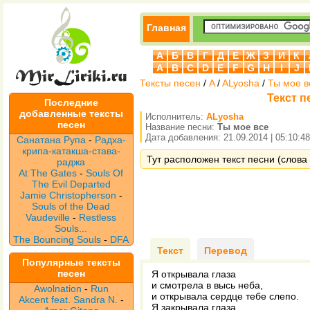
Главная
А
Б
В
Г
Д
Е
Ж
З
И
К
A
B
C
D
E
F
G
H
I
J
Тексты песен
/
A
/
ALyosha
/
Ты мое в
Текст п
Последние
добавленные тексты
Исполнитель:
ALyosha
песен
Название песни:
Ты мое все
Дата добавления: 21.09.2014 | 05:10:48
Санатана Рупа
-
Радха-
крипа-катакша-става-
Тут расположен текст песни (слова 
раджа
At The Gates
-
Souls Of
The Evil Departed
Jamie Christopherson
-
Souls of the Dead
Vaudeville
-
Restless
Souls...
The Bouncing Souls
-
DFA
Текст
Перевод
Популярные тексты
песен
Я открывала глаза
и смотрела в высь неба,
Awolnation
-
Run
и открывала сердце тебе слепо.
Akcent feat. Sandra N.
-
Я закрывала глаза