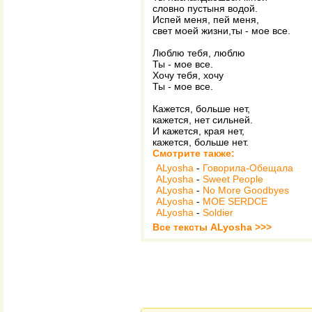
словно пустыня водой.
Испей меня, пей меня,
свет моей жизни,ты - мое все.
Люблю тебя, люблю
Ты - мое все.
Хочу тебя, хочу
Ты - мое все.
Кажется, больше нет,
кажется, нет сильней.
И кажется, края нет,
кажется, больше нет.
Смотрите также:
ALyosha
-
Говорила-Обещала
ALyosha
-
Sweet People
ALyosha
-
No More Goodbyes
ALyosha
-
MOE SERDCE
ALyosha
-
Soldier
Все тексты ALyosha >>>