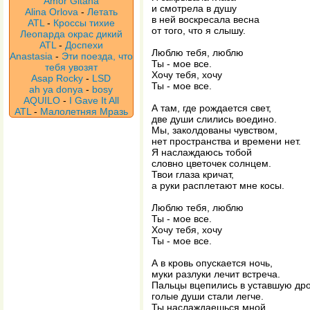
Amor Gitana
и смотрела в душу
Alina Orlova
-
Летать
в ней воскресала весна
ATL
-
Кроссы тихие
от того, что я слышу.
Леопарда окрас дикий
ATL
-
Доспехи
Люблю тебя, люблю
Anastasia
-
Эти поезда, что
Ты - мое все.
тебя увозят
Хочу тебя, хочу
Asap Rocky
-
LSD
Ты - мое все.
ah ya donya
-
bosy
AQUILO
-
I Gave It All
А там, где рождается свет,
ATL
-
Малолетняя Мразь
две души слились воедино.
Мы, заколдованы чувством,
нет пространства и времени нет.
Я наслаждаюсь тобой
словно цветочек солнцем.
Твои глаза кричат,
а руки расплетают мне косы.
Люблю тебя, люблю
Ты - мое все.
Хочу тебя, хочу
Ты - мое все.
А в кровь опускается ночь,
муки разлуки лечит встреча.
Пальцы вцепились в уставшую дро
голые души стали легче.
Ты наслаждаешься мной