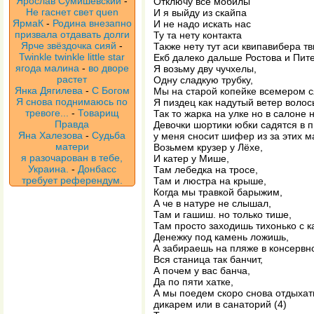
Ярослав Сумишевский
-
Отключу все мобилы
Не гаснет свет quen
И я выйду из скайпа
ЯрмаК
-
Родина внезапно
И не надо искать нас
призвала отдавать долги
Ту та нету контакта
Ярче звёздочка сияй
-
Также нету тут аси квипавибера тв
Twinkle twinkle little star
Екб далеко дальше Ростова и Пит
ягода малина
-
во дворе
Я возьму дву чучхелы,
растет
Одну сладкую трубку,
Янка Дягилева
-
С Богом
Мы на старой копейке всемером с
Я снова поднимаюсь по
Я пиздец как надутый ветер волос
тревоге...
-
Товарищ
Так то жарка на улке но в салоне н
Правда
Девочки шортики юбки садятся в п
Яна Халезова
-
Судьба
у меня сносит шифер из за этих 
матери
Возьмем крузер у Лёхе,
я разочарован в тебе,
И катер у Мише,
Украина.
-
Донбасс
Там лебедка на тросе,
требует референдум.
Там и люстра на крыше,
Когда мы травкой барыжим,
А че в натуре не слышал,
Там и гашиш. но только тише,
Там просто заходишь тихонько с к
Денежку под камень ложишь,
А забираешь на пляже в консервн
Вся станица так банчит,
А почем у вас банча,
Да по пяти хатке,
А мы поедем скоро снова отдыхат
дикарем или в санаторий (4)