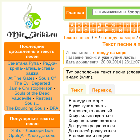
Главная
А
Б
В
Г
Д
Е
Ж
З
И
К
A
B
C
D
E
F
G
H
I
J
Тексты песен
/
Я
/
я поеду на море
/
Текст песни я 
Последние
добавленные тексты
Исполнитель:
я поеду на море
песен
Название песни:
я уже купил ласты
Дата добавления: 20.09.2014 | 23:11:07
Санатана Рупа
-
Радха-
крипа-катакша-става-
Тут расположен текст песни (слова
раджа
видео (клип).
At The Gates
-
Souls Of
The Evil Departed
Jamie Christopherson
-
Текст
Перевод
Souls of the Dead
Vaudeville
-
Restless
Я поеду на море
Souls...
Я уже купил ласты
The Bouncing Souls
-
DFA
Я пловец то опасный
Хочу сильно купаться
Популярные тексты
Хочу на пляже валятся
песен
До трусов раздеваться
ЯнГо
-
Лакшери Бой
До соплей раздуваться
ЯрЫцА
-
Хлеб ды соль
Я девчонки и пацики