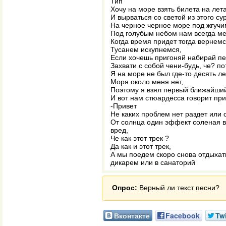
Тип
Хочу на море взять билета на лет
И вырваться со светой из этого су
На черное черное море под жгуч
Под голубым небом нам всегда ме
Когда время придет тогда вернемс
Тусанем искупнемся,
Если хочешь пригоняй набирай п
Захвати с собой чени-будь, че? п
Я на море не был где-то десять ле
Моря около меня нет,
Поэтому я взял первый ближайший
И вот нам стюардесса говорит при
-Привет
Не каких проблем нет раздет или о
От солнца один эффект соленая в
вред,
Че как этот трек ?
Да как и этот трек,
А мы поедем скоро снова отдыхат
дикарем или в санаторий
Опрос:
Верный ли текст песни?
Вконтакте
Facebook
Twi