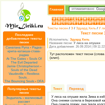
Главная
А
Б
В
Г
Д
Е
Ж
З
И
К
A
B
C
D
E
F
G
H
I
J
Тексты песен
/
Э
/
Эдуард Хиль
/
У л
Текст песни 
Последние
добавленные тексты
Исполнитель:
Эдуард Хиль
песен
Название песни:
У лиса на опушки
Дата добавления: 26.09.2014 | 09:11:22
Санатана Рупа
-
Радха-
крипа-катакша-става-
Тут расположен текст песни (слова
раджа
(клип).
At The Gates
-
Souls Of
The Evil Departed
Jamie Christopherson
-
Souls of the Dead
Vaudeville
-
Restless
Souls...
The Bouncing Souls
-
DFA
Текст
Перевод
Популярные тексты
песен
У леса на опушке жила Зима в изб
Эндшпиль
-
малиновый
Она снежки солила в березовой к
рассвет
Она сучила пряжу, она ткала холс