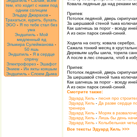
Эндшпиль
-
Салам, всем
Ковала ледяные да над реками мо
тем, кто ходит с нами под
одним солнцем
Припев:
Эльдар Джарахов
-
Потолок ледяной, дверь скрипучая
Трахаться, курить, бухать.
За шершавой стеной тьма колюча
ЭGO
-
Я по тебе стал без
Как шагнешь за порог - всюду ине
ума
А из окон парок синий-синий.
Эндшпиль
-
Мой
медленный яд
Ходила на охоту, ковала серебро,
Эльмира Сулейманова
-
Сажала тонкий месяц в хрустальн
50 яшь
Деревьям шубы шила, торила санн
Эндшпиль
-
Я в сердце
А после в лес спешила, чтоб в изб
спрячу
Электрофорез
-
Эшафот
Припев:
Энием
-
Ин якты кояшым
Потолок ледяной, дверь скрипучая
Эндшпиль
-
Слоем Дыма
За шершавой стеной тьма колюча
Как шагнешь за порог - всюду ине
А из окон парок синий-синий.
Смотрите также:
Эдуард Хиль
-
песня про строите
Эдуард Хиль
-
Да разве сердце по
тренера
Эдуард Хиль
-
Моряк в развалочк
Эдуард Хиль
-
Лишь бы день начи
Эдуард Хиль
-
Колыбельная четы
Все тексты Эдуард Хиль >>>