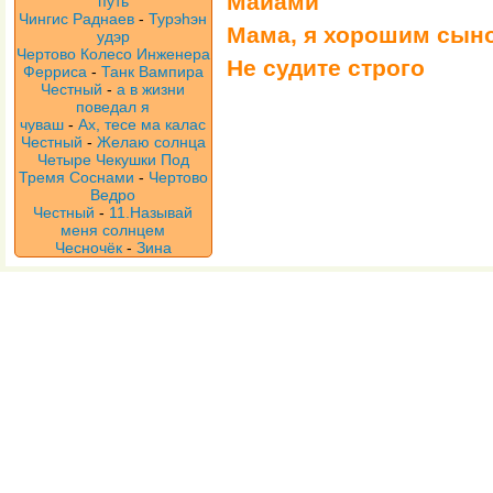
Майами
путь
Чингис Раднаев
-
Турэhэн
Мама, я хорошим сын
удэр
Чертово Колесо Инженера
Не судите строго
Ферриса
-
Танк Вампира
Честный
-
а в жизни
поведал я
чуваш
-
Ах, тесе ма калас
Честный
-
Желаю солнца
Четыре Чекушки Под
Тремя Соснами
-
Чертово
Ведро
Честный
-
11.Называй
меня солнцем
Чесночёк
-
Зина