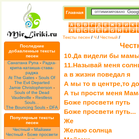
Главная
А
Б
В
Г
Д
Е
Ж
З
И
К
A
B
C
D
E
F
G
H
I
J
Тексты песен
/
Ч
/
Честный
/
Чест
Последние
добавленные тексты
10.Да видели бы мам
песен
Санатана Рупа
-
Радха-
11.Называй меня солн
крипа-катакша-става-
раджа
а в жизни поведал я
At The Gates
-
Souls Of
The Evil Departed
А мы то в центре,то д
Jamie Christopherson
-
А ты прости меня Мама 
Souls of the Dead
Vaudeville
-
Restless
Боже просвети путь
Souls...
The Bouncing Souls
-
DFA
Боже просвети путь...
Популярные тексты
Же
песен
Желаю солнца
Честный
-
Майами
Честный
-
Боже просвети