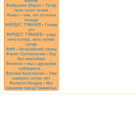
жаным
Файрушин Марат
-
Татар
теле-туган телем
Факел
-
тем, кто остался
позади
ФИРДУС ТЯМАЕВ
-
Гомер
утэ
ФИРДУС ТЯМАЕВ
-
узды
ничэ еллар, акты купме
сулар
ФвМ
-
бельгийский танец
Фанис Султангулов
-
Хау
бул мактабем
Филигон
-
мы с друзьями
соберемся...
Фролов Константин
-
Уже
наверно сотню лет
Филигон Кендер
-
Мы
покинем город Гаммельн