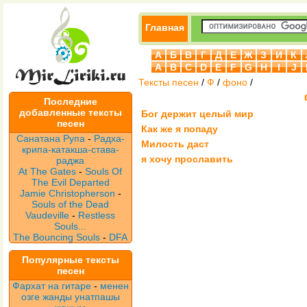
Главная
А
Б
В
Г
Д
Е
Ж
З
И
К
A
B
C
D
E
F
G
H
I
J
Тексты песен
/
Ф
/
фоно
/
Последние
добавленные тексты
Бог держит целый мир
песен
Как же я попаду
Санатана Рупа
-
Радха-
Милость даст
крипа-катакша-става-
я хочу прославить
раджа
At The Gates
-
Souls Of
The Evil Departed
Jamie Christopherson
-
Souls of the Dead
Vaudeville
-
Restless
Souls...
The Bouncing Souls
-
DFA
Популярные тексты
песен
Фархат на гитаре
-
менен
озге жанды унатпашы