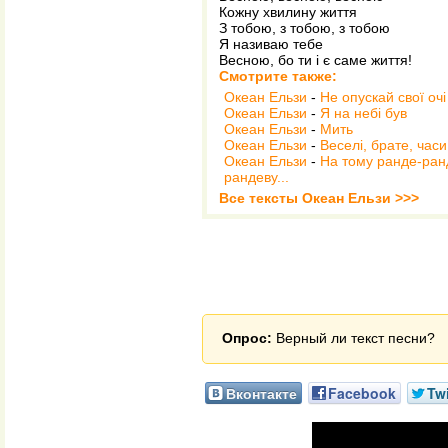
Кожну хвилину життя
З тобою, з тобою, з тобою
Я називаю тебе
Весною, бо ти i є саме життя!
Смотрите также:
Океан Ельзи
-
Не опускай свої очi
Океан Ельзи
-
Я на небi був
Океан Ельзи
-
Мить
Океан Ельзи
-
Веселі, брате, час
Океан Ельзи
-
На тому ранде-ран
рандеву...
Все тексты Океан Ельзи >>>
Опрос:
Верный ли текст песни?
Вконтакте
Facebook
Twi