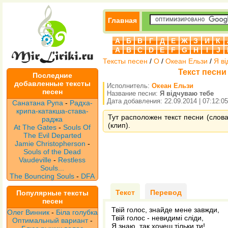
Главная
А
Б
В
Г
Д
Е
Ж
З
И
К
A
B
C
D
E
F
G
H
I
J
Тексты песен
/
О
/
Океан Ельзи
/
Я в
Текст песни
Последние
добавленные тексты
Исполнитель:
Океан Ельзи
песен
Название песни:
Я відчуваю тебе
Дата добавления: 22.09.2014 | 07:12:05
Санатана Рупа
-
Радха-
крипа-катакша-става-
Тут расположен текст песни (слова
раджа
(клип).
At The Gates
-
Souls Of
The Evil Departed
Jamie Christopherson
-
Souls of the Dead
Vaudeville
-
Restless
Souls...
The Bouncing Souls
-
DFA
Текст
Перевод
Популярные тексты
песен
Твiй голос, знайде мене завжди,
Олег Винник
-
Біла голубка
Твiй голос - невидимi слiди,
Оптимальный вариант
-
Я знаю, так хочеш тiльки ти!