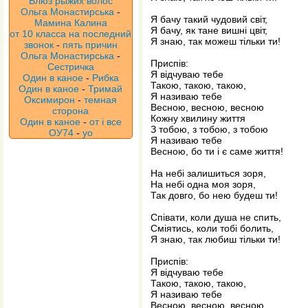
Блюз рыжих волос
Ольга Монастирська
-
Я бачу такий чудовий свiт,
Мамина Калина
Я бачу, як тане вишнi цвiт,
от 10 класса на последний
Я знаю, так можеш тiльки ти!
звонок
-
пять причин
Ольга Монастирська
-
Приспiв:
Сестричка
Я вiдчуваю тебе
Один в каное
-
Рибка
Такою, такою, такою,
Один в каное
-
Тримай
Я називаю тебе
Оксимирон
-
темная
Весною, весною, весною
сторона
Кожну хвилину життя
Один в каное
-
от і все
З тобою, з тобою, з тобою
ОУ74
-
уо
Я називаю тебе
Весною, бо ти i є саме життя!
На небi залишиться зоря,
На небi одна моя зоря,
Так довго, бо нею будеш ти!
Спiвати, коли душа не спить,
Смiятись, коли тобi болить,
Я знаю, так любиш тiльки ти!
Приспiв:
Я вiдчуваю тебе
Такою, такою, такою,
Я називаю тебе
Весною, весною, весною